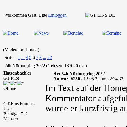
Willkommen Gast. Bitte
Einloggen
(Moderator: Harald)
Seiten:
1
...
4
5
6
7
8
...
22
24h Nürburgring 2022 (Gelesen: 185020 mal)
Hatzenbachler
Re: 24h Nürburgring 2022
GT-Pilot
Antwort #250 -
13.05.22 um 22:34:32
Im Text auf der Homep
Offline
Kommentator aufgeführ
GT-Eins Forums-
wurde er kurzfristig a
User
Beiträge: 712
Münster