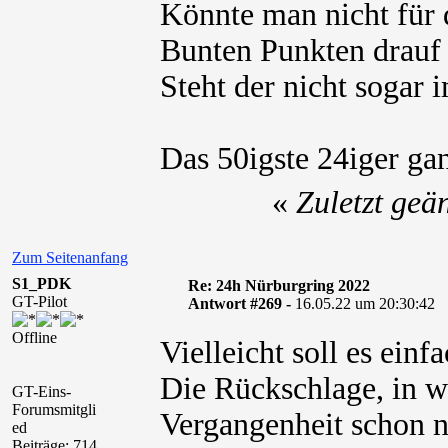
Könnte man nicht für 
Bunten Punkten drauf 
Steht der nicht sogar
Das 50igste 24iger gan
«
Zuletzt geä
Zum Seitenanfang
S1_PDK
Re: 24h Nürburgring 2022
GT-Pilot
Antwort #269 -
16.05.22 um 20:30:42
Offline
Vielleicht soll es einf
Die Rückschlage, in w
GT-Eins-
Forumsmitgli
Vergangenheit schon n
ed
Beiträge: 714