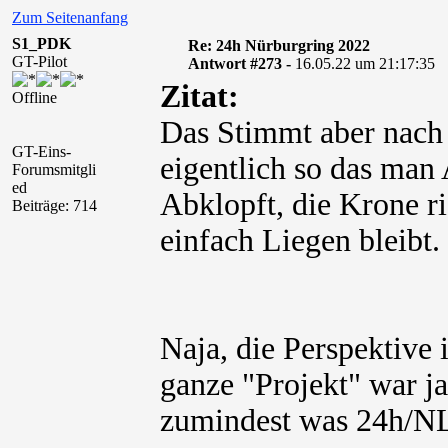
Zum Seitenanfang
S1_PDK
Re: 24h Nürburgring 2022
GT-Pilot
Antwort #273 -
16.05.22 um 21:17:35
Zitat:
Offline
Das Stimmt aber nach 
GT-Eins-
eigentlich so das man 
Forumsmitgli
ed
Abklopft, die Krone r
Beiträge: 714
einfach Liegen bleibt.
Naja, die Perspektive 
ganze "Projekt" war ja
zumindest was 24h/NL