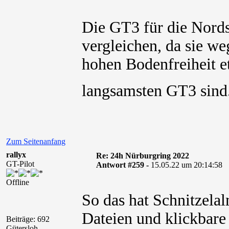
Die GT3 für die Nords
vergleichen, da sie w
hohen Bodenfreiheit et
langsamsten GT3 sin
Zum Seitenanfang
rallyx
Re: 24h Nürburgring 2022
GT-Pilot
Antwort #259 -
15.05.22 um 20:14:58
Offline
So das hat Schnitzela
Dateien und klickbare
Beiträge: 692
Gütersloh