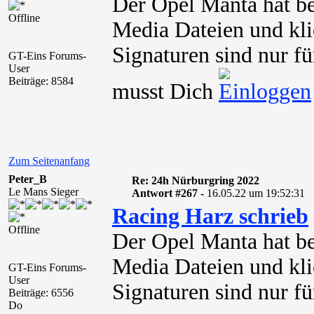
Der Opel Manta hat be
Offline
Media Dateien und kli
Signaturen sind nur fü
GT-Eins Forums-
User
Beiträge: 8584
musst Dich
Zum Seitenanfang
Peter_B
Re: 24h Nürburgring 2022
Le Mans Sieger
Antwort #267 -
16.05.22 um 19:52:31
Racing Harz schrieb
Offline
Der Opel Manta hat be
Media Dateien und kli
GT-Eins Forums-
User
Signaturen sind nur für
Beiträge: 6556
Do