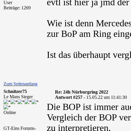
evtl ist hier ja jmd d
User
Beiträge: 1269
Wie ist denn Mercede
zur BoP am Ring eing
Ist das überhaupt verg
Zum Seitenanfang
Schnitzer75
Re: 24h Nürburgring 2022
Le Mans Sieger
Antwort #257 -
15.05.22 um 11:41:30
Die BOP ist immer auc
Online
Vergleich der BOP ver
zu interpretieren.
GT-Eins Forums-