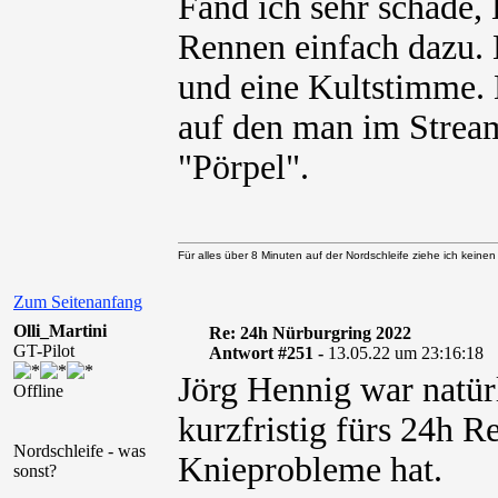
Fänd ich sehr schade,
Rennen einfach dazu. E
und eine Kultstimme. 
auf den man im Stream
"Pörpel".
Für alles über 8 Minuten auf der Nordschleife ziehe ich keine
Zum Seitenanfang
Olli_Martini
Re: 24h Nürburgring 2022
GT-Pilot
Antwort #251 -
13.05.22 um 23:16:18
Jörg Hennig war natürl
Offline
kurzfristig fürs 24h R
Nordschleife - was
Knieprobleme hat.
sonst?