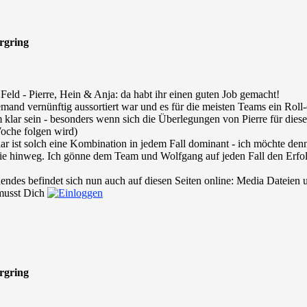
urgring
 Feld - Pierre, Hein & Anja: da habt ihr einen guten Job gemacht!
mand vernünftig aussortiert war und es für die meisten Teams ein Rol
em klar sein - besonders wenn sich die Überlegungen von Pierre für di
oche folgen wird)
 ist solch eine Kombination in jedem Fall dominant - ich möchte denn
Serie hinweg. Ich gönne dem Team und Wolfgang auf jeden Fall den Erf
s befindet sich nun auch auf diesen Seiten online: Media Dateien un
 musst Dich
urgring