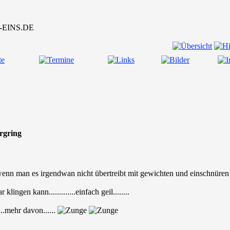
urgring
wenn man es irgendwan nicht übertreibt mit gewichten und einschnüren v
lingen kann.............einfach geil........
...mehr davon......