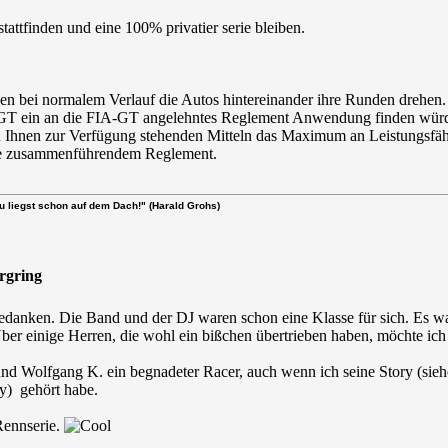
stattfinden und eine 100% privatier serie bleiben.
en bei normalem Verlauf die Autos hintereinander ihre Runden drehen.
T ein an die FIA-GT angelehntes Reglement Anwendung finden würde. 
n Ihnen zur Verfügung stehenden Mitteln das Maximum an Leistungsfäh
ite zusammenführendem Reglement.
u liegst schon auf dem Dach!" (Harald Grohs)
urgring
 bedanken. Die Band und der DJ waren schon eine Klasse für sich. Es
Über einige Herren, die wohl ein bißchen übertrieben haben, möchte i
 und Wolfgang K. ein begnadeter Racer, auch wenn ich seine Story (sieh
y) gehört habe.
Rennserie.