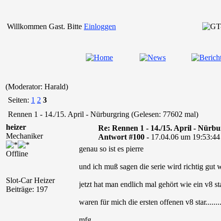
Willkommen Gast. Bitte
Einloggen
(Moderator: Harald)
Seiten:
1
2
3
Rennen 1 - 14./15. April - Nürburgring (Gelesen: 77602 mal)
heizer
Re: Rennen 1 - 14./15. April - Nürb
Mechaniker
Antwort #100 -
17.04.06 um 19:53:44
genau so ist es pierre
Offline
und ich muß sagen die serie wird richtig gut 
Slot-Car Heizer
jetzt hat man endlich mal gehört wie ein v8 star k
Beiträge: 197
waren für mich die ersten offenen v8 star.......
mfg