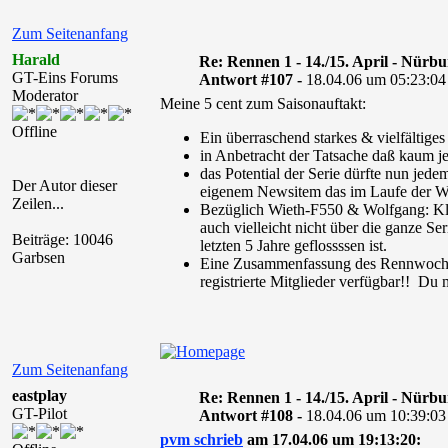
Zum Seitenanfang
Harald
Re: Rennen 1 - 14./15. April - Nürb
GT-Eins Forums
Antwort #107 -
18.04.06 um 05:23:04
Moderator
Meine 5 cent zum Saisonauftakt:
Offline
Ein überraschend starkes & vielfältiges
in Anbetracht der Tatsache daß kaum je
das Potential der Serie dürfte nun jed
Der Autor dieser
eigenem Newsitem das im Laufe der W
Zeilen...
Bezüglich Wieth-F550 & Wolfgang: Klar
auch vielleicht nicht über die ganze 
Beiträge: 10046
letzten 5 Jahre geflossssen ist.
Garbsen
Eine Zusammenfassung des Rennwochende
registrierte Mitglieder verfügbar!! Du
Zum Seitenanfang
eastplay
Re: Rennen 1 - 14./15. April - Nürb
GT-Pilot
Antwort #108 -
18.04.06 um 10:39:03
pvm schrieb
am 17.04.06 um 19:13:20: