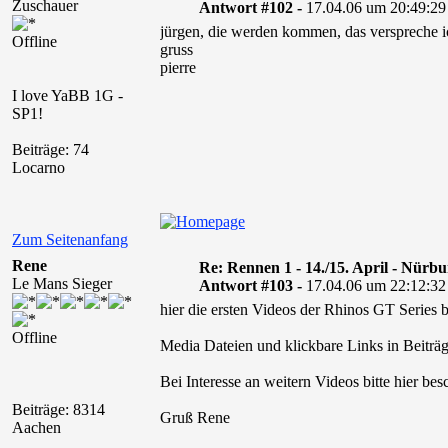
Zuschauer
Antwort #102 -
17.04.06 um 20:49:29
jürgen, die werden kommen, das verspreche ic
Offline
gruss
pierre
I love YaBB 1G -
SP1!
Beiträge: 74
Locarno
Zum Seitenanfang
Rene
Re: Rennen 1 - 14./15. April - Nürb
Le Mans Sieger
Antwort #103 -
17.04.06 um 22:12:32
hier die ersten Videos der Rhinos GT Series
Offline
Media Dateien und klickbare Links in Beiträg
Bei Interesse an weitern Videos bitte hier bes
Beiträge: 8314
Gruß Rene
Aachen