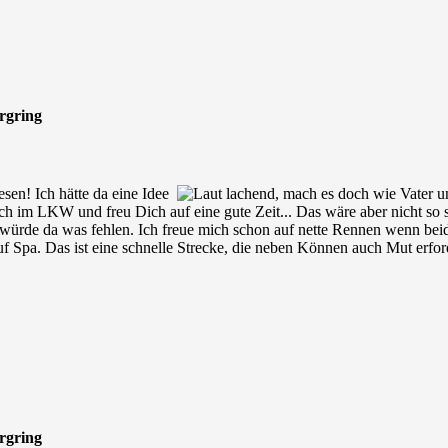
urgring
esen! Ich hätte da eine Idee
, mach es doch wie Vater u
h im LKW und freu Dich auf eine gute Zeit... Das wäre aber nicht so spe
 würde da was fehlen. Ich freue mich schon auf nette Rennen wenn beid
f Spa. Das ist eine schnelle Strecke, die neben Können auch Mut erford
urgring