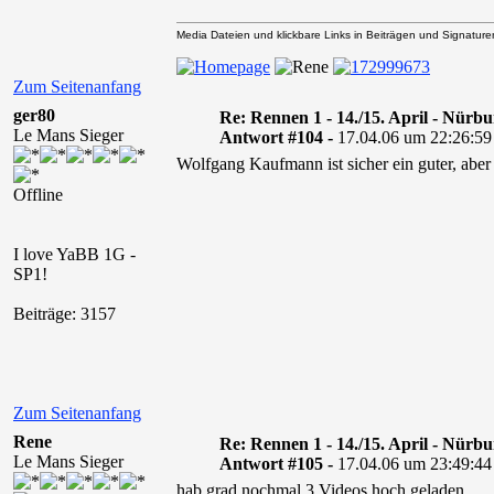
Media Dateien und klickbare Links in Beiträgen und Signaturen 
Zum Seitenanfang
ger80
Re: Rennen 1 - 14./15. April - Nürb
Le Mans Sieger
Antwort #104 -
17.04.06 um 22:26:59
Wolfgang Kaufmann ist sicher ein guter, aber
Offline
I love YaBB 1G -
SP1!
Beiträge: 3157
Zum Seitenanfang
Rene
Re: Rennen 1 - 14./15. April - Nürb
Le Mans Sieger
Antwort #105 -
17.04.06 um 23:49:44
hab grad nochmal 3 Videos hoch geladen.