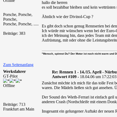
Offline
hallo die herren
es soll bezahlbar bleiben und kein wettrüsten 
Porsche, Porsche,
Ähnlich wie der Divinol-Cup ?
Porsche,
Porsche, Porsche, .....
Es gibt doch schon genug Rennserien bei den
Ich würde mir wünschen wenn bei der Euro-G
Beiträge: 383
ich der Meinung bin, dass jedes Team mit de
Aufrüstung, mit oder ohne die Leistungsbre
"Mensch, spinnst Du? Der Motor ist noch nicht warm und D
Zum Seitenanfang
Werksfahrer
Re: Rennen 1 - 14./15. April - Nürb
GT-Pilot
Antwort #109 -
18.04.06 um 17:22:03
Zunächst möchte ich mich für das tolle Fest
Offline
waren. Die Mädels ließen sich gut ansehen. 
Der Sound des Wieth-Ferrari ist einfach geil
anderen Crash (Nordschleife mit einem Donk
Beiträge: 713
Frankfurt am Main
Insgesamt ein gelungener Auftakt der neuen 