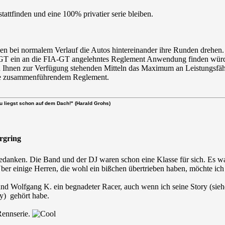
stattfinden und eine 100% privatier serie bleiben.
en bei normalem Verlauf die Autos hintereinander ihre Runden drehen.
T ein an die FIA-GT angelehntes Reglement Anwendung finden würde. 
n Ihnen zur Verfügung stehenden Mitteln das Maximum an Leistungsfäh
ite zusammenführendem Reglement.
u liegst schon auf dem Dach!" (Harald Grohs)
urgring
 bedanken. Die Band und der DJ waren schon eine Klasse für sich. Es
Über einige Herren, die wohl ein bißchen übertrieben haben, möchte i
 und Wolfgang K. ein begnadeter Racer, auch wenn ich seine Story (sieh
y) gehört habe.
Rennserie.