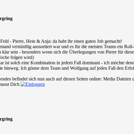
urgring
 Feld - Pierre, Hein & Anja: da habt ihr einen guten Job gemacht!
mand vernünftig aussortiert war und es für die meisten Teams ein Rol
em klar sein - besonders wenn sich die Überlegungen von Pierre für di
oche folgen wird)
 ist solch eine Kombination in jedem Fall dominant - ich möchte denn
Serie hinweg. Ich gönne dem Team und Wolfgang auf jeden Fall den Erf
s befindet sich nun auch auf diesen Seiten online: Media Dateien un
 musst Dich
urgring