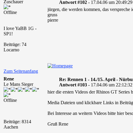
Zuschauer
Antwort #102 -
17.04.06 um 20:49:29
jürgen, die werden kommen, das verspreche ic
Offline
gruss
pierre
I love YaBB 1G -
SP1!
Beiträge: 74
Locarno
Zum Seitenanfang
Rene
Re: Rennen 1 - 14./15. April - Nürb
Le Mans Sieger
Antwort #103 -
17.04.06 um 22:12:32
hier die ersten Videos der Rhinos GT Series
Offline
Media Dateien und klickbare Links in Beiträg
Bei Interesse an weitern Videos bitte hier bes
Beiträge: 8314
Gruß Rene
Aachen