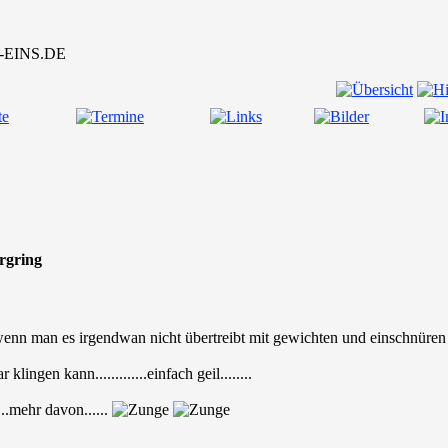
urgring
wenn man es irgendwan nicht übertreibt mit gewichten und einschnüren v
lingen kann.............einfach geil........
...mehr davon......