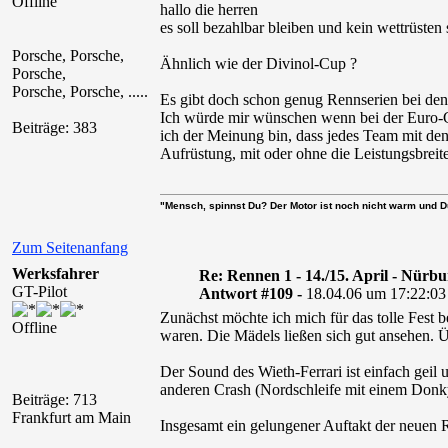
Offline
hallo die herren
es soll bezahlbar bleiben und kein wettrüsten 
Porsche, Porsche,
Ähnlich wie der Divinol-Cup ?
Porsche,
Porsche, Porsche, .....
Es gibt doch schon genug Rennserien bei den
Ich würde mir wünschen wenn bei der Euro-G
Beiträge: 383
ich der Meinung bin, dass jedes Team mit de
Aufrüstung, mit oder ohne die Leistungsbre
"Mensch, spinnst Du? Der Motor ist noch nicht warm und D
Zum Seitenanfang
Werksfahrer
Re: Rennen 1 - 14./15. April - Nürb
GT-Pilot
Antwort #109 -
18.04.06 um 17:22:03
Zunächst möchte ich mich für das tolle Fest
Offline
waren. Die Mädels ließen sich gut ansehen. 
Der Sound des Wieth-Ferrari ist einfach geil
anderen Crash (Nordschleife mit einem Donk
Beiträge: 713
Frankfurt am Main
Insgesamt ein gelungener Auftakt der neuen 