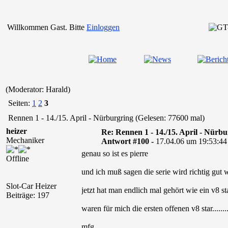
Willkommen Gast. Bitte
Einloggen
(Moderator: Harald)
Seiten:
1
2
3
Rennen 1 - 14./15. April - Nürburgring (Gelesen: 77600 mal)
heizer
Re: Rennen 1 - 14./15. April - Nürb
Mechaniker
Antwort #100 -
17.04.06 um 19:53:44
genau so ist es pierre
Offline
und ich muß sagen die serie wird richtig gut 
Slot-Car Heizer
jetzt hat man endlich mal gehört wie ein v8 star k
Beiträge: 197
waren für mich die ersten offenen v8 star.......
mfg