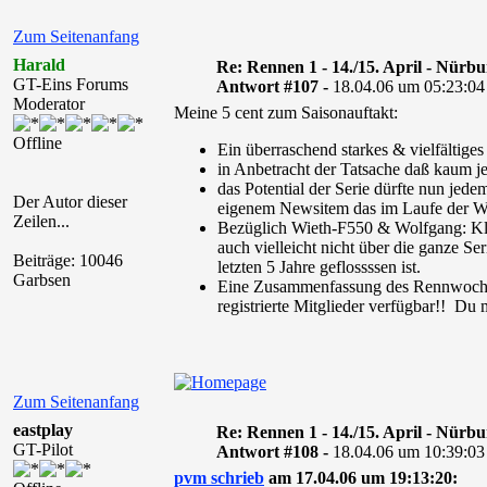
Zum Seitenanfang
Harald
Re: Rennen 1 - 14./15. April - Nürb
GT-Eins Forums
Antwort #107 -
18.04.06 um 05:23:04
Moderator
Meine 5 cent zum Saisonauftakt:
Offline
Ein überraschend starkes & vielfältiges
in Anbetracht der Tatsache daß kaum je
das Potential der Serie dürfte nun jed
Der Autor dieser
eigenem Newsitem das im Laufe der W
Zeilen...
Bezüglich Wieth-F550 & Wolfgang: Klar
auch vielleicht nicht über die ganze 
Beiträge: 10046
letzten 5 Jahre geflossssen ist.
Garbsen
Eine Zusammenfassung des Rennwochende
registrierte Mitglieder verfügbar!! Du
Zum Seitenanfang
eastplay
Re: Rennen 1 - 14./15. April - Nürb
GT-Pilot
Antwort #108 -
18.04.06 um 10:39:03
pvm schrieb
am 17.04.06 um 19:13:20: