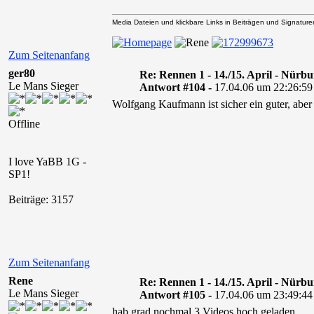
Media Dateien und klickbare Links in Beiträgen und Signaturen 
Zum Seitenanfang
ger80
Re: Rennen 1 - 14./15. April - Nürb
Le Mans Sieger
Antwort #104 -
17.04.06 um 22:26:59
Wolfgang Kaufmann ist sicher ein guter, aber
Offline
I love YaBB 1G -
SP1!
Beiträge: 3157
Zum Seitenanfang
Rene
Re: Rennen 1 - 14./15. April - Nürb
Le Mans Sieger
Antwort #105 -
17.04.06 um 23:49:44
hab grad nochmal 3 Videos hoch geladen.