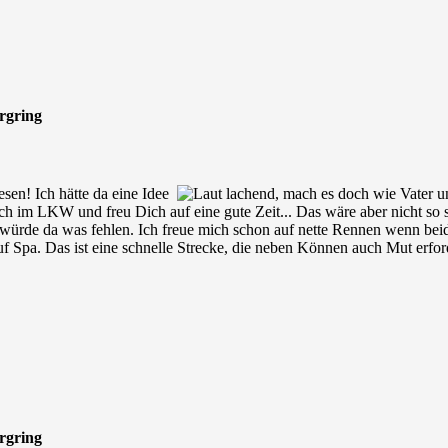
urgring
esen! Ich hätte da eine Idee
, mach es doch wie Vater u
h im LKW und freu Dich auf eine gute Zeit... Das wäre aber nicht so spe
 würde da was fehlen. Ich freue mich schon auf nette Rennen wenn beid
f Spa. Das ist eine schnelle Strecke, die neben Können auch Mut erford
urgring