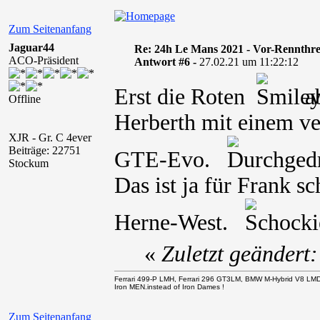
Zum Seitenanfang
Jaguar44
Re: 24h Le Mans 2021 - Vor-Rennthr
ACO-Präsident
Antwort #6 -
27.02.21 um 11:22:12
Erst die Roten
a
Offline
Herberth mit einem v
XJR - Gr. C 4ever
Beiträge: 22751
GTE-Evo.
Stockum
Das ist ja für Frank s
Herne-West.
«
Zuletzt geändert
Ferrari 499-P LMH, Ferrari 296 GT3LM, BMW M-Hybrid V8 LM
Iron MEN.instead of Iron Dames !
Zum Seitenanfang