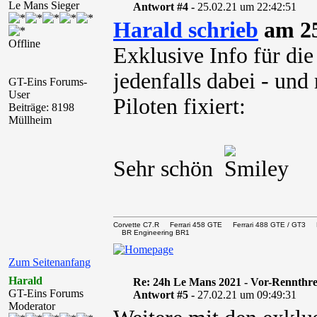
Le Mans Sieger
Antwort #4 -
25.02.21 um 22:42:51
Harald schrieb
am 25
Offline
Exklusive Info für die
jedenfalls dabei - und
GT-Eins Forums-
User
Piloten fixiert:
Beiträge: 8198
Müllheim
Sehr schön
Corvette C7.R Ferrari 458 GTE Ferrari 488 GTE / 
BR Engineering BR1
Zum Seitenanfang
Harald
Re: 24h Le Mans 2021 - Vor-Rennthr
GT-Eins Forums
Antwort #5 -
27.02.21 um 09:49:31
Moderator