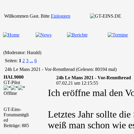
Willkommen Gast. Bitte
Einloggen
(Moderator: Harald)
Seiten:
1
2
3
...
6
24h Le Mans 2021 - Vor-Rennthread (Gelesen: 80194 mal)
HAL9000
24h Le Mans 2021 - Vor-Rennthread
GT-Pilot
07.02.21 um 12:15:55
Ich eröffne mal den 
Offline
GT-Eins-
Letztes Jahr sollte die
Forumsmitgli
ed
weiß man schon wie es
Beiträge: 885