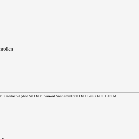
Dh, Cadillac V-Hybrid V8 LMDh, Vanwall Vanderwell 680 LMH, Lexus RC F GT3LM.