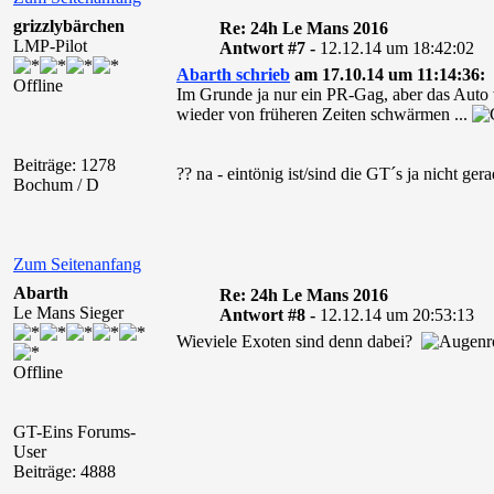
grizzlybärchen
Re: 24h Le Mans 2016
LMP-Pilot
Antwort #7 -
12.12.14 um 18:42:02
Abarth schrieb
am 17.10.14 um 11:14:36:
Offline
Im Grunde ja nur ein PR-Gag, aber das Aut
wieder von früheren Zeiten schwärmen ...
Beiträge: 1278
?? na - eintönig ist/sind die GT´s ja nicht ge
Bochum / D
Zum Seitenanfang
Abarth
Re: 24h Le Mans 2016
Le Mans Sieger
Antwort #8 -
12.12.14 um 20:53:13
Wieviele Exoten sind denn dabei?
Offline
GT-Eins Forums-
User
Beiträge: 4888