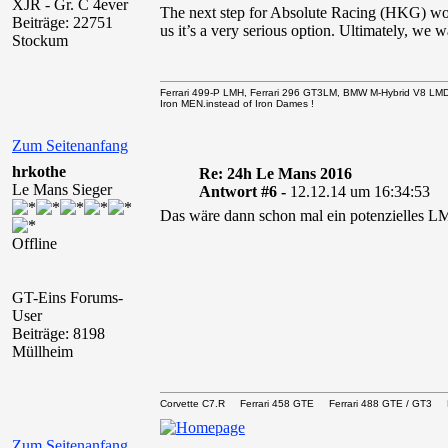
XJR - Gr. C 4ever
The next step for Absolute Racing (HKG) woul
Beiträge: 22751
us it’s a very serious option. Ultimately, we w
Stockum
Ferrari 499-P LMH, Ferrari 296 GT3LM, BMW M-Hybrid V8 LM
Iron MEN.instead of Iron Dames !
Zum Seitenanfang
hrkothe
Re: 24h Le Mans 2016
Le Mans Sieger
Antwort #6 -
12.12.14 um 16:34:53
Das wäre dann schon mal ein potenzielles 
Offline
GT-Eins Forums-
User
Beiträge: 8198
Müllheim
Corvette C7.R Ferrari 458 GTE Ferrari 488 GTE / G
Zum Seitenanfang