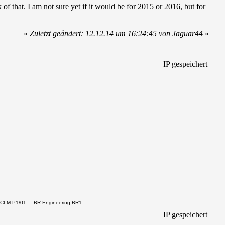
 of that.
I am not sure yet if it would be for 2015 or 2016
, but for
«
Zuletzt geändert: 12.12.14 um 16:24:45 von Jaguar44
»
IP gespeichert
CLM P1/01 BR Engineering BR1
IP gespeichert