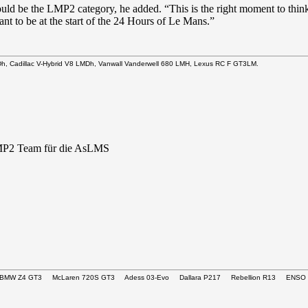
d be the LMP2 category, he added. “This is the right moment to think
ant to be at the start of the 24 Hours of Le Mans.”
Dh, Cadillac V-Hybrid V8 LMDh, Vanwall Vanderwell 680 LMH, Lexus RC F GT3LM.
LMP2 Team für die AsLMS
T3 BMW Z4 GT3 McLaren 720S GT3 Adess 03-Evo Dallara P217 Rebellion R13 ENSO 