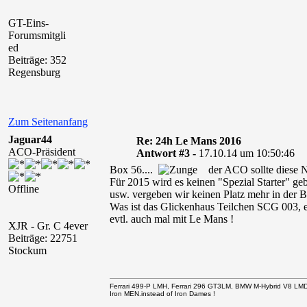
GT-Eins-
Forumsmitgli
ed
Beiträge: 352
Regensburg
Zum Seitenanfang
Jaguar44
Re: 24h Le Mans 2016
ACO-Präsident
Antwort #3 -
17.10.14 um 10:50:46
Box 56....
der ACO sollte diese N
Für 2015 wird es keinen "Spezial Starter" g
Offline
usw. vergeben wir keinen Platz mehr in der 
Was ist das Glickenhaus Teilchen SCG 003, e
evtl. auch mal mit Le Mans !
XJR - Gr. C 4ever
Beiträge: 22751
Stockum
Ferrari 499-P LMH, Ferrari 296 GT3LM, BMW M-Hybrid V8 LM
Iron MEN.instead of Iron Dames !