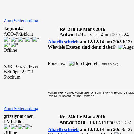
Zum Seitenanfang
Jaguar44
Re: 24h Le Mans 2016
ACO-Präsident
Antwort #9 -
13.12.14 um 00:55:24
Abarth schrieb
am 12.12.14 um 20:53:13:
Wieviele Exoten sind denn dabei
?
Offline
Porsche..
duck und weg...
XJR - Gr. C 4ever
Beiträge: 22751
Stockum
Ferrari 499-P LMH, Ferrari 296 GT3LM, BMW M-Hybrid V8 LM
Iron MEN.instead of Iron Dames !
Zum Seitenanfang
grizzlybärchen
Re: 24h Le Mans 2016
LMP-Pilot
Antwort #10 -
13.12.14 um 07:41:52
Abarth schrieb
am 12.12.14 um 20:53:13:
Offline