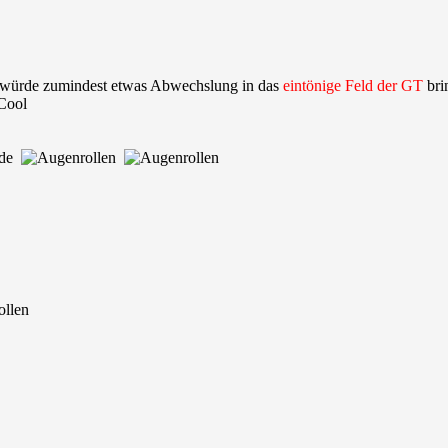
o würde zumindest etwas Abwechslung in das
eintönige Feld der GT
bri
rade