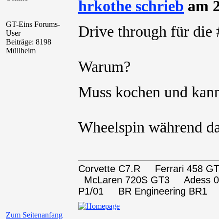
hrkothe schrieb
am 2
GT-Eins Forums-
Drive through für di
User
Beiträge: 8198
Müllheim
Warum?
Muss kochen und kann
Wheelspin während da
Corvette C7.R Ferrari 458
McLaren 720S GT3 Adess 0
P1/01 BR Engineering BR1
Zum Seitenanfang