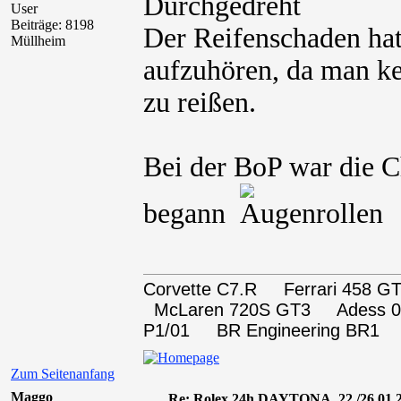
User
Beiträge: 8198
Der Reifenschaden hat
Müllheim
aufzuhören, da man ke
zu reißen.
Bei der BoP war die 
begann
Corvette C7.R Ferrari 458
McLaren 720S GT3 Adess 0
P1/01 BR Engineering BR1
Zum Seitenanfang
Maggo
Re: Rolex 24h DAYTONA, 22./26.01.