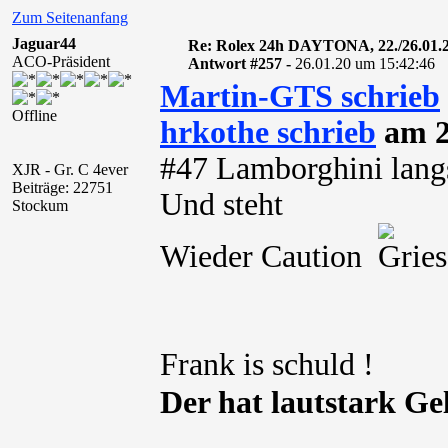
Zum Seitenanfang
Jaguar44
Re: Rolex 24h DAYTONA, 22./26.01.
ACO-Präsident
Antwort #257 -
26.01.20 um 15:42:46
Martin-GTS schrieb
Offline
hrkothe schrieb
am 2
#47 Lamborghini lan
XJR - Gr. C 4ever
Beiträge: 22751
Und steht
Stockum
Wieder Caution
Frank is schuld !
Der hat lautstark Ge