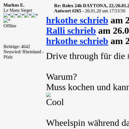
Markus E.
Re: Rolex 24h DAYTONA, 22./26.01.
Le Mans Sieger
Antwort #265 -
26.01.20 um 17:53:50
hrkothe schrieb
am 2
Offline
Ralli schrieb
am 26.0
hrkothe schrieb
am 2
Beiträge: 4642
Neuwied/ Rheinland -
Drive through für di
Pfalz
Warum?
Muss kochen und kann
Wheelspin während da