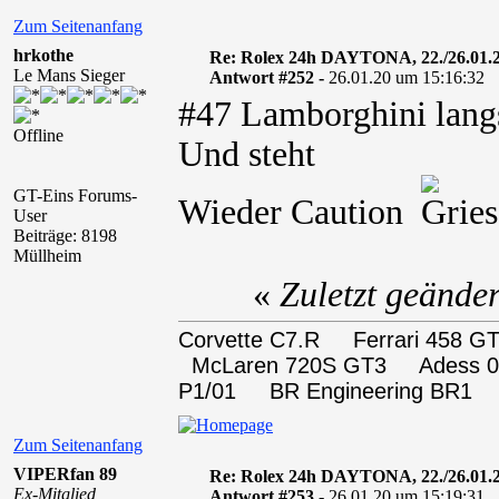
Zum Seitenanfang
hrkothe
Re: Rolex 24h DAYTONA, 22./26.01.
Le Mans Sieger
Antwort #252 -
26.01.20 um 15:16:32
#47 Lamborghini lan
Offline
Und steht
GT-Eins Forums-
Wieder Caution
User
Beiträge: 8198
Müllheim
«
Zuletzt geände
Corvette C7.R Ferrari 458
McLaren 720S GT3 Adess 0
P1/01 BR Engineering BR1
Zum Seitenanfang
VIPERfan 89
Re: Rolex 24h DAYTONA, 22./26.01.
Ex-Mitglied
Antwort #253 -
26.01.20 um 15:19:31