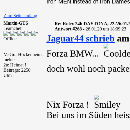
Iron MEN.instead of Iron Dames
Zum Seitenanfang
Martin-GTS
Re: Rolex 24h DAYTONA, 22./26.01.
Teamchef
Antwort #268 -
26.01.20 um 18:09:23
Jaguar44 schrieb
am 
Offline
Forza BMW...
den
MaGo- Hockenheim -
meine
2te Heimat !
doch wohl noch pac
Beiträge: 2250
Ulm
Nix Forza !
Bei uns im Süden heis