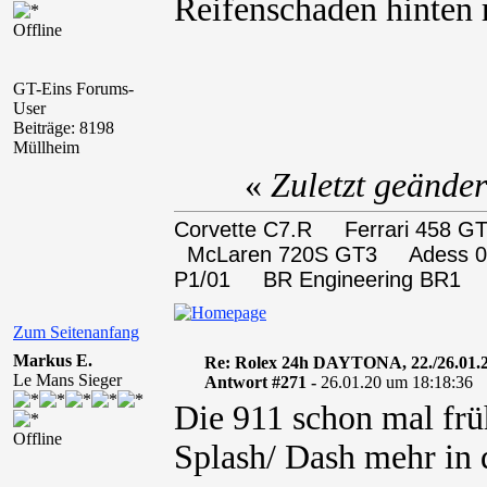
Reifenschaden hinten r
Offline
GT-Eins Forums-
User
Beiträge: 8198
Müllheim
«
Zuletzt geände
Corvette C7.R Ferrari 458
McLaren 720S GT3 Adess 0
P1/01 BR Engineering BR1
Zum Seitenanfang
Markus E.
Re: Rolex 24h DAYTONA, 22./26.01.
Le Mans Sieger
Antwort #271 -
26.01.20 um 18:18:36
Die 911 schon mal früh
Offline
Splash/ Dash mehr in d