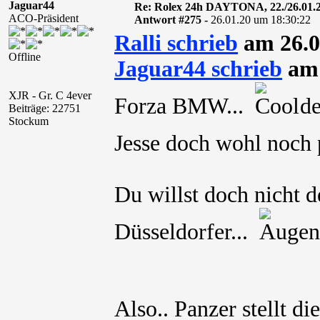
Jaguar44
Re: Rolex 24h DAYTONA, 22./26.01.
ACO-Präsident
Antwort #275 -
26.01.20 um 18:30:22
Ralli schrieb
am 26.0
Offline
Jaguar44 schrieb
am 
XJR - Gr. C 4ever
Forza BMW...
den
Beiträge: 22751
Stockum
Jesse doch wohl noc
Du willst doch nicht 
Düsseldorfer...
Also.. Panzer stellt di