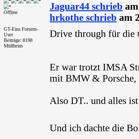
Jaguar44 schrieb
am 
Offline
hrkothe schrieb
am 2
GT-Eins Forums-
Drive through für di
User
Beiträge: 8198
Müllheim
Er war trotzt IMSA St
mit BMW & Porsche, d
Also DT.. und alles is
Und ich dachte die B