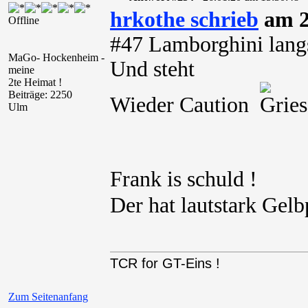
hrkothe schrieb
am 2
Offline
#47 Lamborghini lan
MaGo- Hockenheim -
Und steht
meine
2te Heimat !
Beiträge: 2250
Wieder Caution
Ulm
Frank is schuld !
Der hat lautstark Gel
TCR for GT-Eins !
Zum Seitenanfang