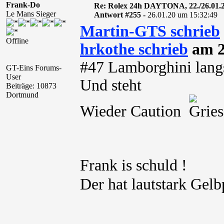
Frank-Do
Re: Rolex 24h DAYTONA, 22./26.01.
Le Mans Sieger
Antwort #255 -
26.01.20 um 15:32:49
Martin-GTS schrieb
Offline
hrkothe schrieb
am 2
#47 Lamborghini lan
GT-Eins Forums-
User
Und steht
Beiträge: 10873
Dortmund
Wieder Caution
Frank is schuld !
Der hat lautstark Gel