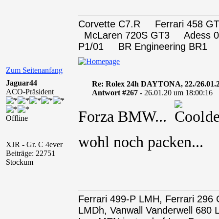
Corvette C7.R Ferrari 458
McLaren 720S GT3 Adess 0
P1/01 BR Engineering BR1
Zum Seitenanfang
Jaguar44
Re: Rolex 24h DAYTONA, 22./26.01.
ACO-Präsident
Antwort #267 -
26.01.20 um 18:00:16
Forza BMW...
den
Offline
wohl noch packen..
XJR - Gr. C 4ever
Beiträge: 22751
Stockum
Ferrari 499-P LMH, Ferrari 29
LMDh, Vanwall Vanderwell 68