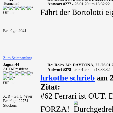
Teamchef
Antwort #277 -
26.01.20 um 18:32:22
Fährt der Bortolotti ei
Offline
Beiträge: 2941
Zum Seitenanfang
Jaguar44
Re: Rolex 24h DAYTONA, 22./26.01.
ACO-Präsident
Antwort #278 -
26.01.20 um 18:33:32
hrkothe schrieb
am 2
Offline
Zitat:
#62 Ferrari ist OUT. D
XJR - Gr. C 4ever
Beiträge: 22751
Stockum
FORZA!