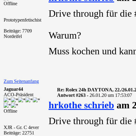
Offline
Drive through für di
Prototypenfetischist
Beiträge: 7709
Warum?
Nordeifel
Muss kochen und kann
Zum Seitenanfang
Jaguar44
Re: Rolex 24h DAYTONA, 22./26.01.
ACO-Präsident
Antwort #263 -
26.01.20 um 17:53:07
hrkothe schrieb
am 2
Offline
Drive through für di
XJR - Gr. C 4ever
Beiträge: 22751