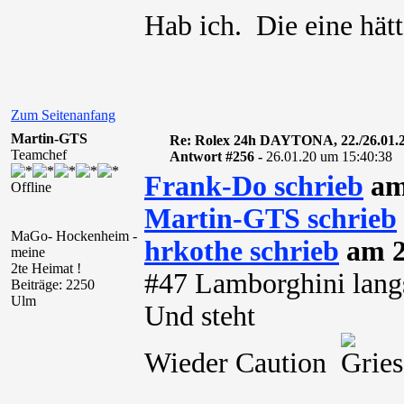
Hab ich. Die eine hätt
Zum Seitenanfang
Martin-GTS
Re: Rolex 24h DAYTONA, 22./26.01.
Teamchef
Antwort #256 -
26.01.20 um 15:40:38
Frank-Do schrieb
am
Offline
Martin-GTS schrieb
MaGo- Hockenheim -
hrkothe schrieb
am 2
meine
2te Heimat !
#47 Lamborghini lan
Beiträge: 2250
Ulm
Und steht
Wieder Caution