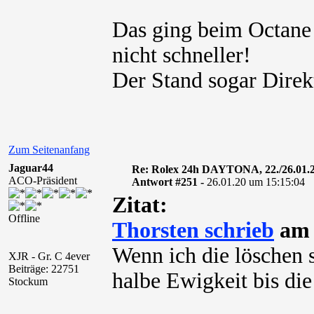
Das ging beim Octane 
nicht schneller!
Der Stand sogar Direk
Zum Seitenanfang
Jaguar44
Re: Rolex 24h DAYTONA, 22./26.01.
ACO-Präsident
Antwort #251 -
26.01.20 um 15:15:04
Zitat:
Offline
Thorsten schrieb
am 
Wenn ich die löschen se
XJR - Gr. C 4ever
Beiträge: 22751
halbe Ewigkeit bis die 
Stockum