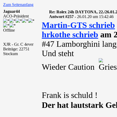
Zum Seitenanfang
Jaguar44
Re: Rolex 24h DAYTONA, 22./26.01.
ACO-Präsident
Antwort #257 -
26.01.20 um 15:42:46
Martin-GTS schrieb
Offline
hrkothe schrieb
am 2
#47 Lamborghini lan
XJR - Gr. C 4ever
Beiträge: 22751
Und steht
Stockum
Wieder Caution
Frank is schuld !
Der hat lautstark Ge