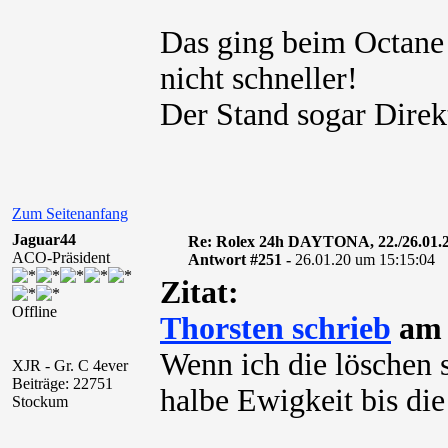
Das ging beim Octane 
nicht schneller!
Der Stand sogar Direk
Zum Seitenanfang
Jaguar44
Re: Rolex 24h DAYTONA, 22./26.01.
ACO-Präsident
Antwort #251 -
26.01.20 um 15:15:04
Zitat:
Offline
Thorsten schrieb
am 
Wenn ich die löschen se
XJR - Gr. C 4ever
Beiträge: 22751
halbe Ewigkeit bis die 
Stockum