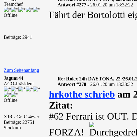
Teamchef
Antwort #277 -
26.01.20 um 18:32:22
Fährt der Bortolotti ei
Offline
Beiträge: 2941
Zum Seitenanfang
Jaguar44
Re: Rolex 24h DAYTONA, 22./26.01.
ACO-Präsident
Antwort #278 -
26.01.20 um 18:33:32
hrkothe schrieb
am 2
Offline
Zitat:
#62 Ferrari ist OUT. D
XJR - Gr. C 4ever
Beiträge: 22751
Stockum
FORZA!