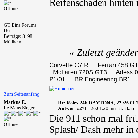
Reifenschaden hinten r
Offline
GT-Eins Forums-
User
Beiträge: 8198
Müllheim
«
Zuletzt geände
Corvette C7.R Ferrari 458
McLaren 720S GT3 Adess 0
P1/01 BR Engineering BR1
Zum Seitenanfang
Markus E.
Re: Rolex 24h DAYTONA, 22./26.01.
Le Mans Sieger
Antwort #271 -
26.01.20 um 18:18:36
Die 911 schon mal früh
Offline
Splash/ Dash mehr in d