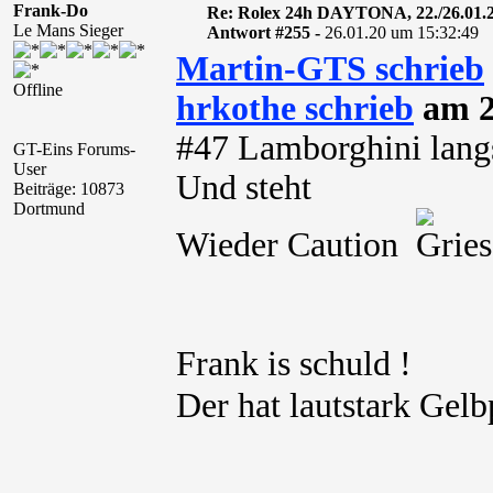
Frank-Do
Re: Rolex 24h DAYTONA, 22./26.01.
Le Mans Sieger
Antwort #255 -
26.01.20 um 15:32:49
Martin-GTS schrieb
Offline
hrkothe schrieb
am 2
#47 Lamborghini lan
GT-Eins Forums-
User
Und steht
Beiträge: 10873
Dortmund
Wieder Caution
Frank is schuld !
Der hat lautstark Gel