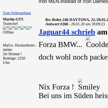
Iron MEN.instead of Iron Dames
Zum Seitenanfang
Martin-GTS
Re: Rolex 24h DAYTONA, 22./26.01.
Teamchef
Antwort #268 -
26.01.20 um 18:09:23
Jaguar44 schrieb
am 
Offline
Forza BMW...
den
MaGo- Hockenheim -
meine
2te Heimat !
doch wohl noch pac
Beiträge: 2250
Ulm
Nix Forza !
Bei uns im Süden heis