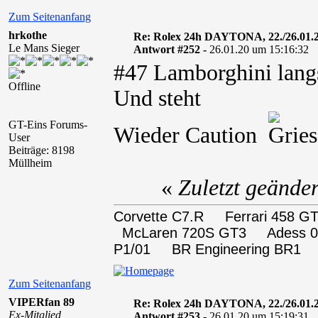
Zum Seitenanfang
hrkothe
Re: Rolex 24h DAYTONA, 22./26.01.
Le Mans Sieger
Antwort #252 -
26.01.20 um 15:16:32
#47 Lamborghini lan
Offline
Und steht
GT-Eins Forums-
Wieder Caution
User
Beiträge: 8198
Müllheim
«
Zuletzt geände
Corvette C7.R Ferrari 458
McLaren 720S GT3 Adess 0
P1/01 BR Engineering BR1
Zum Seitenanfang
VIPERfan 89
Re: Rolex 24h DAYTONA, 22./26.01.
Ex-Mitglied
Antwort #253 -
26.01.20 um 15:19:31