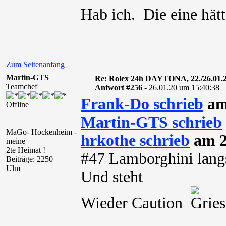
Hab ich. Die eine hätt
Zum Seitenanfang
Martin-GTS
Re: Rolex 24h DAYTONA, 22./26.01.
Teamchef
Antwort #256 -
26.01.20 um 15:40:38
Frank-Do schrieb
am
Offline
Martin-GTS schrieb
MaGo- Hockenheim -
hrkothe schrieb
am 2
meine
2te Heimat !
#47 Lamborghini lan
Beiträge: 2250
Ulm
Und steht
Wieder Caution