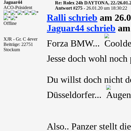
Jaguar44
Re: Rolex 24h DAYTONA, 22./26.01.
ACO-Präsident
Antwort #275 -
26.01.20 um 18:30:22
Ralli schrieb
am 26.0
Offline
Jaguar44 schrieb
am 
XJR - Gr. C 4ever
Forza BMW...
den
Beiträge: 22751
Stockum
Jesse doch wohl noc
Du willst doch nicht 
Düsseldorfer...
Also.. Panzer stellt di