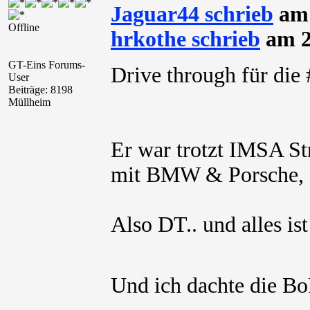
Jaguar44 schrieb
am 
Offline
hrkothe schrieb
am 2
GT-Eins Forums-
Drive through für di
User
Beiträge: 8198
Müllheim
Er war trotzt IMSA St
mit BMW & Porsche, d
Also DT.. und alles is
Und ich dachte die B