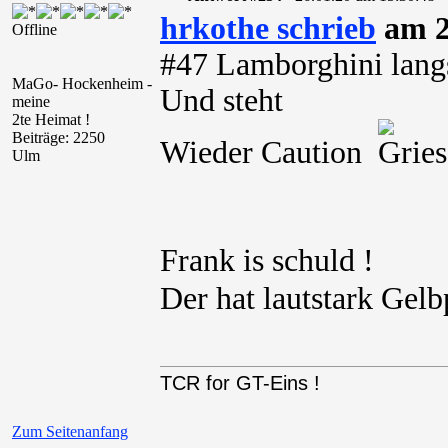
hrkothe schrieb
am 2
Offline
#47 Lamborghini lan
MaGo- Hockenheim -
Und steht
meine
2te Heimat !
Beiträge: 2250
Wieder Caution
Ulm
Frank is schuld !
Der hat lautstark Gel
TCR for GT-Eins !
Zum Seitenanfang