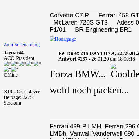
Corvette C7.R Ferrari 458
McLaren 720S GT3 Adess 0
P1/01 BR Engineering BR1
Zum Seitenanfang
Jaguar44
Re: Rolex 24h DAYTONA, 22./26.01.
ACO-Präsident
Antwort #267 -
26.01.20 um 18:00:16
Forza BMW...
den
Offline
wohl noch packen..
XJR - Gr. C 4ever
Beiträge: 22751
Stockum
Ferrari 499-P LMH, Ferrari 29
LMDh, Vanwall Vanderwell 68