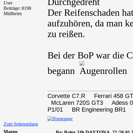
User
Beiträge: 8198
Der Reifenschaden hat
Müllheim
aufzuhören, da man ke
zu reißen.
Bei der BoP war die 
begann
Corvette C7.R Ferrari 458
McLaren 720S GT3 Adess 0
P1/01 BR Engineering BR1
Zum Seitenanfang
Maggo
Re: Rolex 24h DAYTONA, 22./26.01.