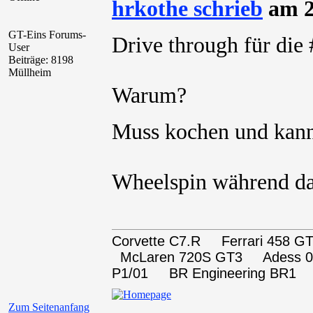
hrkothe schrieb
am 2
GT-Eins Forums-
Drive through für di
User
Beiträge: 8198
Müllheim
Warum?
Muss kochen und kann
Wheelspin während da
Corvette C7.R Ferrari 458
McLaren 720S GT3 Adess 0
P1/01 BR Engineering BR1
Zum Seitenanfang