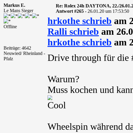
Markus E.
Re: Rolex 24h DAYTONA, 22./26.01.
Le Mans Sieger
Antwort #265 -
26.01.20 um 17:53:50
hrkothe schrieb
am 2
Offline
Ralli schrieb
am 26.0
hrkothe schrieb
am 2
Beiträge: 4642
Neuwied/ Rheinland -
Drive through für di
Pfalz
Warum?
Muss kochen und kann
Wheelspin während da