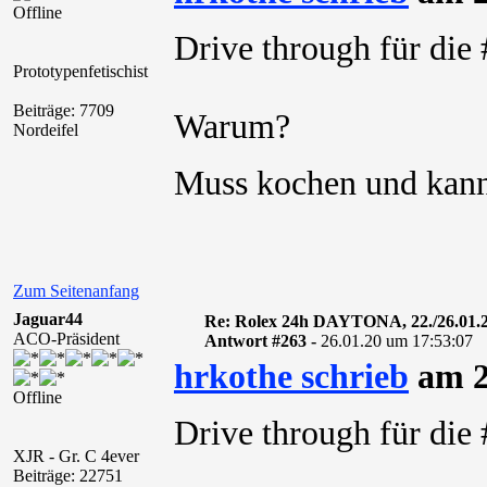
Offline
Drive through für di
Prototypenfetischist
Beiträge: 7709
Warum?
Nordeifel
Muss kochen und kann
Zum Seitenanfang
Jaguar44
Re: Rolex 24h DAYTONA, 22./26.01.
ACO-Präsident
Antwort #263 -
26.01.20 um 17:53:07
hrkothe schrieb
am 2
Offline
Drive through für di
XJR - Gr. C 4ever
Beiträge: 22751