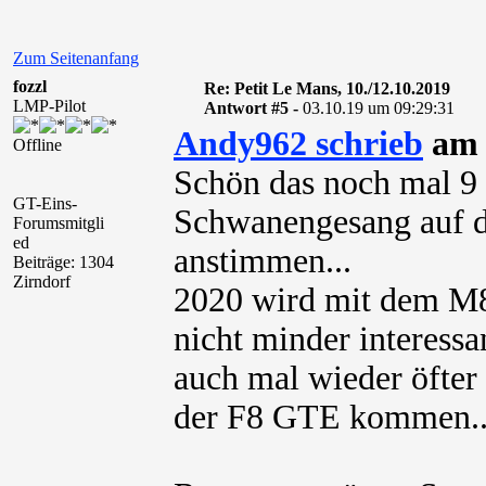
Zum Seitenanfang
fozzl
Re: Petit Le Mans, 10./12.10.2019
LMP-Pilot
Antwort #5 -
03.10.19 um 09:29:31
Andy962 schrieb
am 
Offline
Schön das noch mal 9
GT-Eins-
Schwanengesang auf di
Forumsmitgli
ed
anstimmen...
Beiträge: 1304
Zirndorf
2020 wird mit dem M8
nicht minder interessant
auch mal wieder öfter
der F8 GTE kommen..