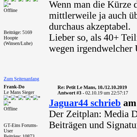
Wenn man die Kürze de
Offline
mittlerweile ja auch ü
durchaus akzeptabel.
Beiträge: 5169
Lieber so, als 40+ Te
Hoopte
(Winsen/Luhe)
wegen irgendwelcher 
Zum Seitenanfang
Frank-Do
Re: Petit Le Mans, 10./12.10.2019
Le Mans Sieger
Antwort #3 -
02.10.19 um 22:57:17
Jaguar44 schrieb
am 
Offline
Der Zeitplan: Media D
Beiträgen und Signatur
GT-Eins Forums-
User
Beiträge: 10873