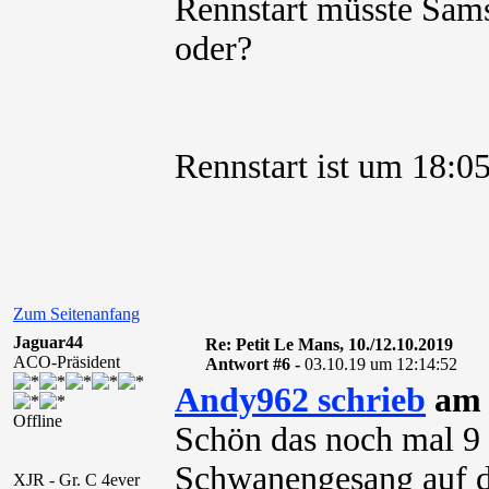
Rennstart müsste Sams
oder?
Rennstart ist um 18:0
Zum Seitenanfang
Jaguar44
Re: Petit Le Mans, 10./12.10.2019
ACO-Präsident
Antwort #6 -
03.10.19 um 12:14:52
Andy962 schrieb
am 
Offline
Schön das noch mal 9
Schwanengesang auf di
XJR - Gr. C 4ever