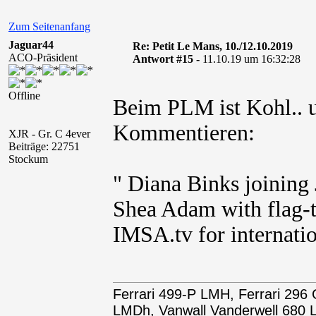
Zum Seitenanfang
Jaguar44
Re: Petit Le Mans, 10./12.10.2019
ACO-Präsident
Antwort #15 -
11.10.19 um 16:32:28
Offline
Beim PLM ist Kohl..
Kommentieren:
XJR - Gr. C 4ever
Beiträge: 22751
Stockum
" Diana Binks joinin
Shea Adam with flag-to
IMSA.tv for internatio
Ferrari 499-P LMH, Ferrari 29
LMDh, Vanwall Vanderwell 68