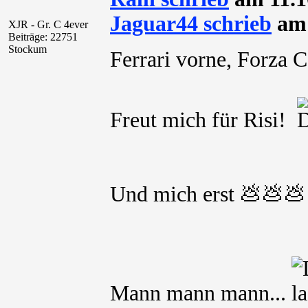
Jaguar44 schrieb
am 
XJR - Gr. C 4ever
Beiträge: 22751
Stockum
Ferrari vorne, Forza 
Freut mich für Risi!
Und mich erst 💩💩💩
Mann mann mann...