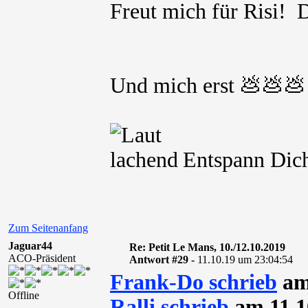
Freut mich für Risi!
Und mich erst 💩💩💩
Entspann Dich
Zum Seitenanfang
Jaguar44
Re: Petit Le Mans, 10./12.10.2019
ACO-Präsident
Antwort #29 -
11.10.19 um 23:04:54
Frank-Do schrieb
am 
Offline
Ralli schrieb
am 11.1