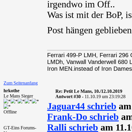
irgendwo im Off..
Was ist mit der BoP, i
Post hängen gebliebe
Ferrari 499-P LMH, Ferrari 29
LMDh, Vanwall Vanderwell 68
Iron MEN.instead of Iron Dames
Zum Seitenanfang
hrkothe
Re: Petit Le Mans, 10./12.10.2019
Le Mans Sieger
Antwort #30 -
11.10.19 um 23:19:28
Jaguar44 schrieb
am 
Offline
Frank-Do schrieb
am 
Ralli schrieb
am 11.1
GT-Eins Forums-