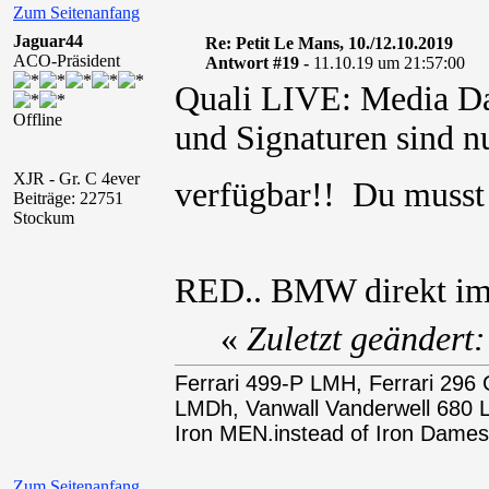
Zum Seitenanfang
Jaguar44
Re: Petit Le Mans, 10./12.10.2019
ACO-Präsident
Antwort #19 -
11.10.19 um 21:57:00
Quali LIVE: Media Dat
Offline
und Signaturen sind nu
XJR - Gr. C 4ever
verfügbar!! Du muss
Beiträge: 22751
Stockum
RED.. BMW direkt i
«
Zuletzt geändert
Ferrari 499-P LMH, Ferrari 29
LMDh, Vanwall Vanderwell 68
Iron MEN.instead of Iron Dames
Zum Seitenanfang