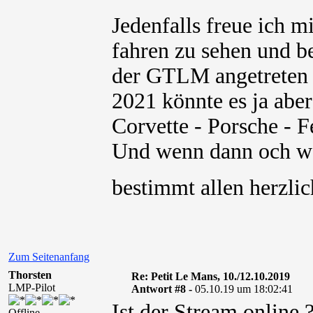
Jedenfalls freue ic
fahren zu sehen und be
der GTLM angetreten s
2021 könnte es ja abe
Corvette - Porsche - F
Und wenn dann och wei
bestimmt allen herzl
Zum Seitenanfang
Thorsten
Re: Petit Le Mans, 10./12.10.2019
LMP-Pilot
Antwort #8 -
05.10.19 um 18:02:41
Ist der Stream online 
Offline