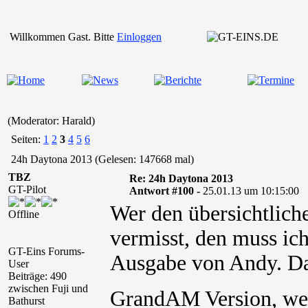
Willkommen Gast. Bitte
Einloggen
(Moderator: Harald)
Seiten:
1
2
3
4
5
6
24h Daytona 2013 (Gelesen: 147668 mal)
TBZ
Re: 24h Daytona 2013
GT-Pilot
Antwort #100 -
25.01.13 um 10:15:00
Wer den übersichtlic
Offline
vermisst, den muss ich
GT-Eins Forums-
Ausgabe von Andy. Dafü
User
Beiträge: 490
zwischen Fuji und
GrandAM Version, wel
Bathurst