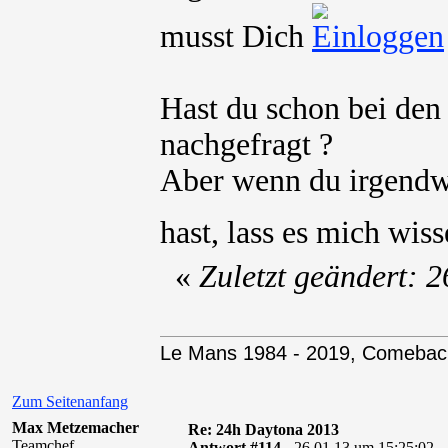
musst Dich
Hast du schon bei den
nachgefragt ?
Aber wenn du irgendwa
hast, lass es mich wi
«
Zuletzt geändert: 
Le Mans 1984 - 2019, Comebac
Zum Seitenanfang
Max Metzemacher
Re: 24h Daytona 2013
Teamchef
Antwort #114 -
26.01.13 um 15:25:02