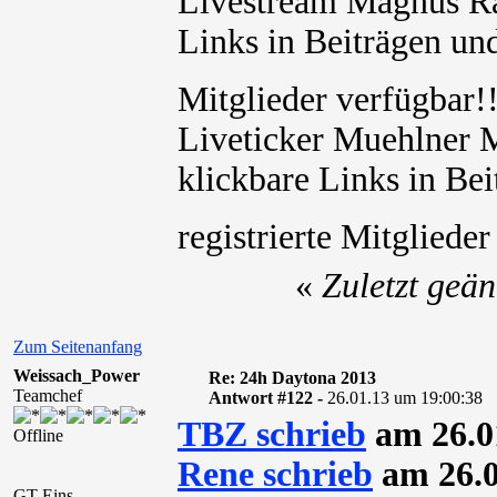
Livestream Magnus Ra
Links in Beiträgen und
Mitglieder verfügbar
Liveticker Muehlner 
klickbare Links in Bei
registrierte Mitglied
«
Zuletzt geä
Zum Seitenanfang
Weissach_Power
Re: 24h Daytona 2013
Teamchef
Antwort #122 -
26.01.13 um 19:00:38
TBZ schrieb
am 26.0
Offline
Rene schrieb
am 26.0
GT-Eins-