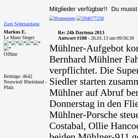
Mitglieder verfügbar!! Du muss
Zum Seitenanfang
Markus E.
Re: 24h Daytona 2013
Le Mans Sieger
Antwort #108 -
26.01.13 um 09:56:30
Mühlner-Aufgebot komp
Offline
Bernhard Mühlner Fahr
verpflichtet. Die Sup
Beiträge: 4642
Siedler starten zusam
Neuwied/ Rheinland -
Pfalz
Mühlner auf Abruf bere
Donnerstag in den Fli
Mühlner-Porsche steue
Costabal, Ollie Hanco
beiden Mühlner-911 ge