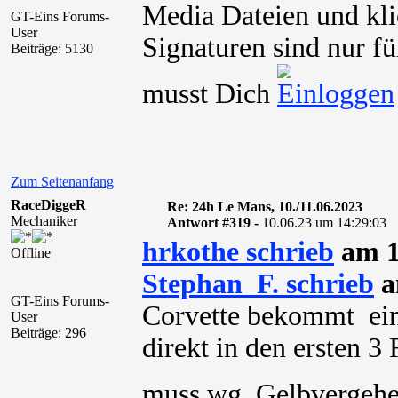
Media Dateien und kli
GT-Eins Forums-
User
Signaturen sind nur fü
Beiträge: 5130
musst Dich
Zum Seitenanfang
RaceDiggeR
Re: 24h Le Mans, 10./11.06.2023
Mechaniker
Antwort #319 -
10.06.23 um 14:29:03
hrkothe schrieb
am 1
Offline
Stephan_F. schrieb
a
GT-Eins Forums-
Corvette bekommt ein
User
Beiträge: 296
direkt in den ersten 
muss wg. Gelbvergeh