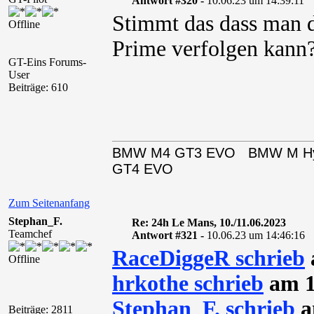
Antwort #320 -
10.06.23 um 14:39:11
Stimmt das dass man 
Offline
Prime verfolgen kann?
GT-Eins Forums-
User
Beiträge: 610
BMW M4 GT3 EVO BMW M H
GT4 EVO
Zum Seitenanfang
Stephan_F.
Re: 24h Le Mans, 10./11.06.2023
Teamchef
Antwort #321 -
10.06.23 um 14:46:16
RaceDiggeR schrieb
Offline
hrkothe schrieb
am 1
Stephan_F. schrieb
a
Beiträge: 2811