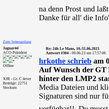
na denn Prost und laß
Danke für all' die Info
Zum Seitenanfang
Jaguar44
Re: 24h Le Mans, 10./11.06.2023
ACO-Präsident
Antwort #304 -
09.06.23 um 17:57:06
hrkothe schrieb
am 0
Offline
Auf Wunsch der GT 
hinter den LMP2 sta
XJR - Gr. C 4ever
Beiträge: 22751
Media Dateien und kli
Stockum
Signaturen sind nur für
verfügbar!! Du muss