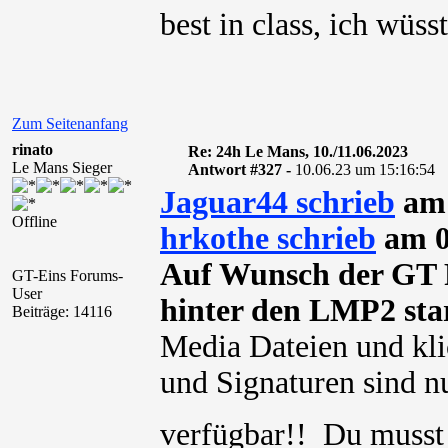
best in class, ich wüss
Zum Seitenanfang
rinato
Re: 24h Le Mans, 10./11.06.2023
Le Mans Sieger
Antwort #327 -
10.06.23 um 15:16:54
Jaguar44 schrieb
am 
Offline
hrkothe schrieb
am 0
Auf Wunsch der GT 
GT-Eins Forums-
User
hinter den LMP2 sta
Beiträge: 14116
Media Dateien und kli
und Signaturen sind nu
verfügbar!! Du muss