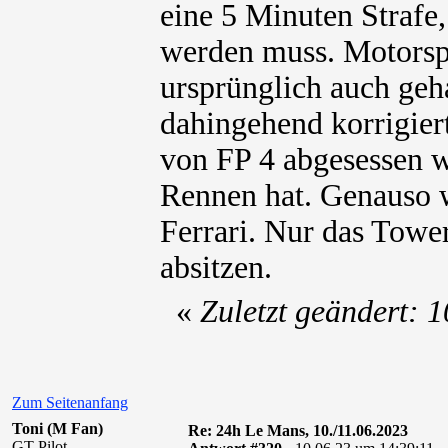
eine 5 Minuten Strafe,
werden muss. Motorsp
ursprünglich auch geha
dahingehend korrigiert
von FP 4 abgesessen w
Rennen hat. Genauso w
Ferrari. Nur das Towe
absitzen.
«
Zuletzt geändert:
Zum Seitenanfang
Toni (M Fan)
Re: 24h Le Mans, 10./11.06.2023
GT-Pilot