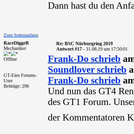
Dann hast du den Anf
Zum Seitenanfang
RaceDiggeR
Re: BSC Nürburgring 2019
Mechaniker
Antwort #17 -
31.08.19 um 17:50:01
Frank-Do schrieb
am
Offline
Soundlover schrieb
a
GT-Eins Forums-
Frank-Do schrieb
am
User
Beiträge: 296
Und nun das GT4 Renn
des GT1 Forum. Unser
der Kommentatoren 