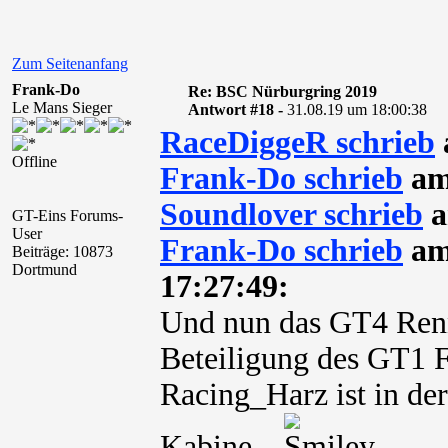
Zum Seitenanfang
Frank-Do
Re: BSC Nürburgring 2019
Le Mans Sieger
Antwort #18 -
31.08.19 um 18:00:38
RaceDiggeR schrieb
Offline
Frank-Do schrieb
am
Soundlover schrieb
a
GT-Eins Forums-
User
Frank-Do schrieb
am
Beiträge: 10873
Dortmund
17:27:49:
Und nun das GT4 Ren
Beteiligung des GT1 
Racing_Harz ist in d
Kabine.