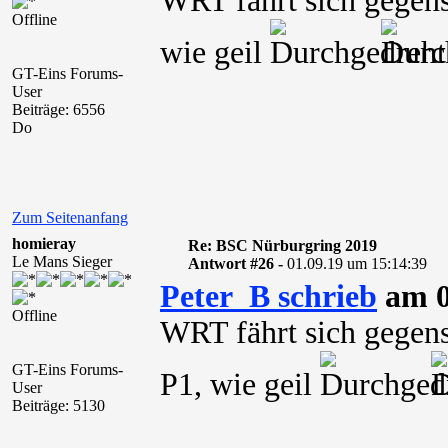
WRT fährt sich gegense
Offline
wie geil
GT-Eins Forums-
User
Beiträge: 6556
Do
Zum Seitenanfang
homieray
Re: BSC Nürburgring 2019
Le Mans Sieger
Antwort #26 -
01.09.19 um 15:14:39
Peter_B schrieb
am 0
Offline
WRT fährt sich gegense
GT-Eins Forums-
P1, wie geil
User
Beiträge: 5130