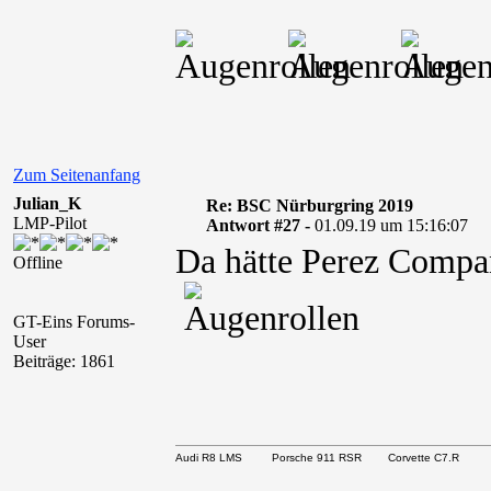
Zum Seitenanfang
Julian_K
Re: BSC Nürburgring 2019
LMP-Pilot
Antwort #27 -
01.09.19 um 15:16:07
Da hätte Perez Compan
Offline
GT-Eins Forums-
User
Beiträge: 1861
Audi R8 LMS Porsche 911 RSR Corvette C7.R