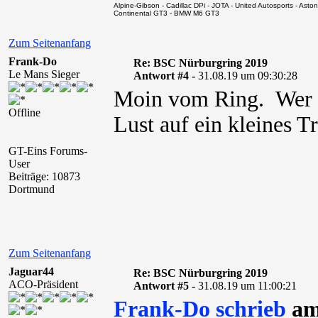
Alpine-Gibson - Cadillac DPi - JOTA - United Autosports - A
Continental GT3 - BMW M6 GT3
Zum Seitenanfang
Frank-Do
Re: BSC Nürburgring 2019
Le Mans Sieger
Antwort #4 -
31.08.19 um 09:30:28
Moin vom Ring. Wer lä
Offline
Lust auf ein kleines T
GT-Eins Forums-
User
Beiträge: 10873
Dortmund
Zum Seitenanfang
Jaguar44
Re: BSC Nürburgring 2019
ACO-Präsident
Antwort #5 -
31.08.19 um 11:00:21
Frank-Do schrieb
am