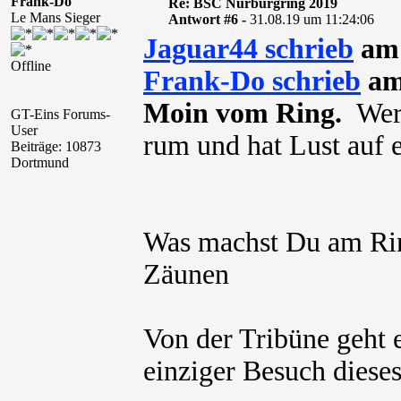
Frank-Do
Re: BSC Nürburgring 2019
Le Mans Sieger
Antwort #6 -
31.08.19 um 11:24:06
Jaguar44 schrieb
am 
Offline
Frank-Do schrieb
am
Moin vom Ring.
Wer 
GT-Eins Forums-
User
rum und hat Lust auf 
Beiträge: 10873
Dortmund
Was machst Du am Ri
Zäunen
Von der Tribüne geht 
einziger Besuch dieses