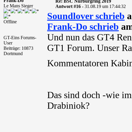
Frank-Do
Re: BSC Nürburgring 2019
Le Mans Sieger
Antwort #16 -
31.08.19 um 17:44:32
Soundlover schrieb
a
Offline
Frank-Do schrieb
am
Und nun das GT4 Renn
GT-Eins Forums-
User
GT1 Forum. Unser Rac
Beiträge: 10873
Dortmund
Kommentatoren Kab
Das sind doch -wie i
Drabiniok?