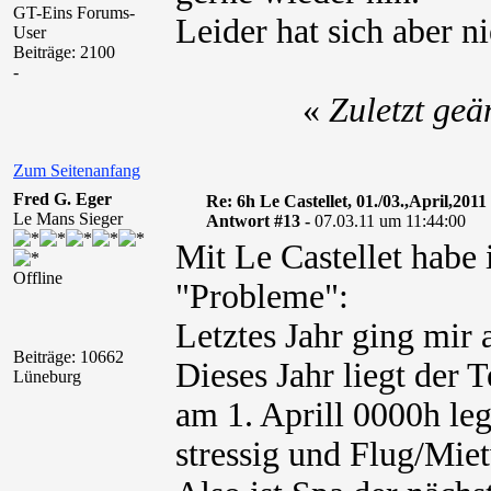
GT-Eins Forums-
Leider hat sich aber 
User
Beiträge: 2100
-
«
Zuletzt ge
Zum Seitenanfang
Fred G. Eger
Re: 6h Le Castellet, 01./03.,April,2011
Le Mans Sieger
Antwort #13 -
07.03.11 um 11:44:00
Mit Le Castellet habe 
Offline
"Probleme":
Letztes Jahr ging mir 
Beiträge: 10662
Dieses Jahr liegt der 
Lüneburg
am 1. Aprill 0000h leg
stressig und Flug/Miet