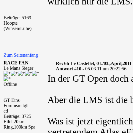
wirklich nur die LMS.
Beiträge: 5169
Hoopte
(Winsen/Luhe)
Zum Seitenanfang
RACE FAN
Re: 6h Le Castellet, 01./03.,April,2011
Le Mans Sieger
Antwort #10 -
05.03.11 um 20:22:56
In der GT Open doch 
Offline
Aber die LMS ist die 
GT-Eins-
Forumsmitgli
ed
Beiträge: 3725
Was ist jetzt eigentlic
Eifel 20km
Ring,100km Spa
vertretendem Atlas e