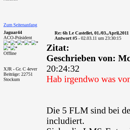
Zum Seitenanfang
Jaguar44
Re: 6h Le Castellet, 01./03.,April,2011
ACO-Präsident
Antwort #5 -
02.03.11 um 23:30:15
Zitat:
Offline
Geschrieben von: M
20:24:32
XJR - Gr. C 4ever
Beiträge: 22751
Hab irgendwo was vo
Stockum
Die 5 FLM sind bei d
includiert.