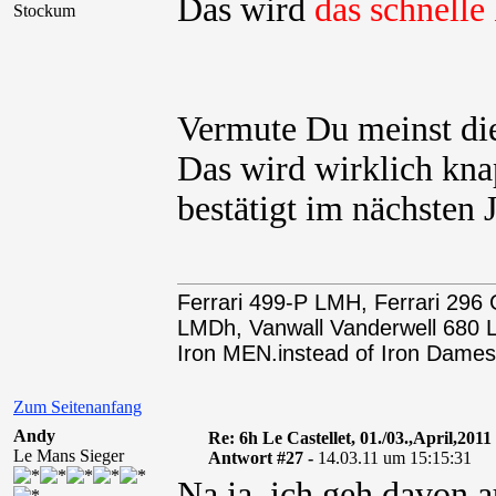
Das wird
das schnell
Stockum
Vermute Du meinst di
Das wird wirklich knap
bestätigt im nächsten
Ferrari 499-P LMH, Ferrari 29
LMDh, Vanwall Vanderwell 68
Iron MEN.instead of Iron Dames
Zum Seitenanfang
Andy
Re: 6h Le Castellet, 01./03.,April,2011
Le Mans Sieger
Antwort #27 -
14.03.11 um 15:15:31
Na ja, ich geh davon a