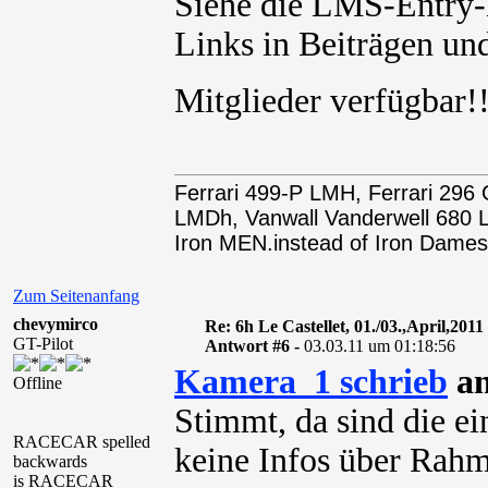
Siehe die LMS-Entry-L
Links in Beiträgen und
Mitglieder verfügbar
Ferrari 499-P LMH, Ferrari 29
LMDh, Vanwall Vanderwell 68
Iron MEN.instead of Iron Dames
Zum Seitenanfang
chevymirco
Re: 6h Le Castellet, 01./03.,April,2011
GT-Pilot
Antwort #6 -
03.03.11 um 01:18:56
Kamera_1 schrieb
am
Offline
Stimmt, da sind die ei
RACECAR spelled
keine Infos über Rahm
backwards
is RACECAR