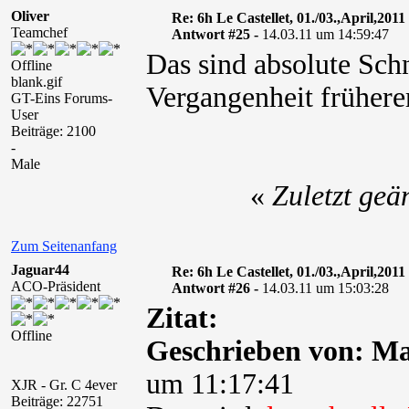
Oliver
Re: 6h Le Castellet, 01./03.,April,2011
Teamchef
Antwort #25 -
14.03.11 um 14:59:47
Das sind absolute Schn
Offline
blank.gif
Vergangenheit frühere
GT-Eins Forums-
User
Beiträge: 2100
-
Male
«
Zuletzt geä
Zum Seitenanfang
Jaguar44
Re: 6h Le Castellet, 01./03.,April,2011
ACO-Präsident
Antwort #26 -
14.03.11 um 15:03:28
Zitat:
Offline
Geschrieben von: M
um 11:17:41
XJR - Gr. C 4ever
Beiträge: 22751