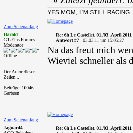
«
Zuletzt geändert: 
YES MOM, I`M STILL RACING . 
Zum Seitenanfang
Harald
Re: 6h Le Castellet, 01./03.,April,2011
GT-Eins Forums
Antwort #7 -
03.03.11 um 15:05:27
Moderator
Na das freut mich wenn
Offline
Wieviel schneller als
Der Autor dieser
Zeilen...
Beiträge: 10046
Garbsen
Zum Seitenanfang
Jaguar44
Re: 6h Le Castellet, 01./03.,April,2011
ACO-Präsident