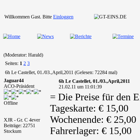
Willkommen Gast. Bitte
Einloggen
(Moderator: Harald)
Seiten:
1
2
3
6h Le Castellet, 01./03.,April,2011 (Gelesen: 72284 mal)
Jaguar44
6h Le Castellet, 01./03.,April,2011
ACO-Präsident
21.02.11 um 11:01:39
= Die Preise für den Ei
Offline
Tageskarte: € 15,00
Wochenende: € 25,00
XJR - Gr. C 4ever
Beiträge: 22751
Fahrerlager: € 15,00
Stockum