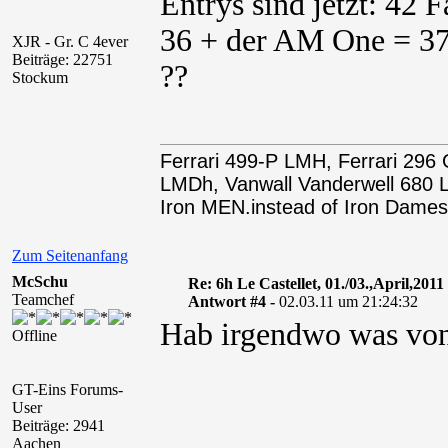
Entrys sind jetzt: 42 
36 + der AM One = 37.
XJR - Gr. C 4ever
Beiträge: 22751
??
Stockum
Ferrari 499-P LMH, Ferrari 29
LMDh, Vanwall Vanderwell 68
Iron MEN.instead of Iron Dames
Zum Seitenanfang
McSchu
Re: 6h Le Castellet, 01./03.,April,2011
Teamchef
Antwort #4 -
02.03.11 um 21:24:32
Hab irgendwo was vo
Offline
GT-Eins Forums-
User
Beiträge: 2941
Aachen