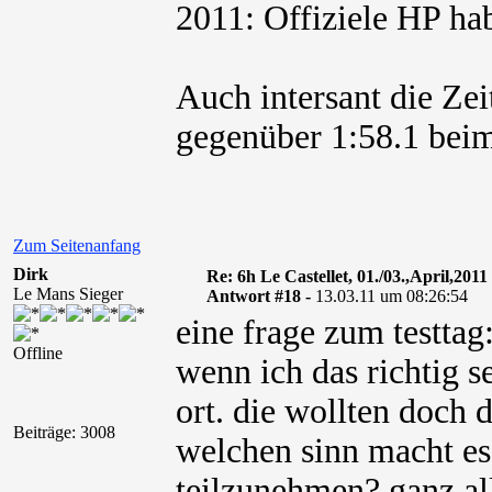
2011: Offiziele HP hab
Auch intersant die Ze
gegenüber 1:58.1 beim
Zum Seitenanfang
Dirk
Re: 6h Le Castellet, 01./03.,April,2011
Le Mans Sieger
Antwort #18 -
13.03.11 um 08:26:54
eine frage zum testtag
Offline
wenn ich das richtig s
ort. die wollten doch 
Beiträge: 3008
welchen sinn macht es
teilzunehmen? ganz all