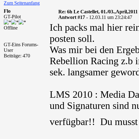
Zum Seitenanfang
Flo
Re: 6h Le Castellet, 01./03.,April,2011
GT-Pilot
Antwort #17 -
12.03.11 um 23:24:47
Ich packs mal hier rei
Offline
posten soll.
GT-Eins Forums-
Was mir bei den Ergebn
User
Beiträge: 470
Rebellion Racing z.b 
sek. langsamer geword
LMS 2010 : Media Date
und Signaturen sind nu
verfügbar!! Du muss