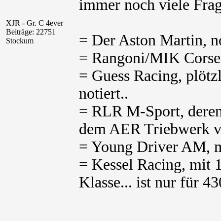
immer noch viele Frag
XJR - Gr. C 4ever
Beiträge: 22751
= Der Aston Martin, no
Stockum
= Rangoni/MIK Corse, 
= Guess Racing, plötz
notiert..
= RLR M-Sport, deren
dem AER Triebwerk ve
= Young Driver AM, m
= Kessel Racing, mit
Klasse... ist nur für 4