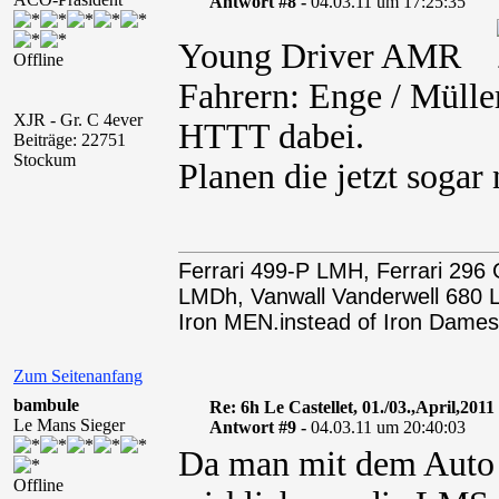
Antwort #8 -
04.03.11 um 17:25:35
Young Driver AMR
Offline
Fahrern: Enge / Mülle
XJR - Gr. C 4ever
HTTT dabei.
Beiträge: 22751
Stockum
Planen die jetzt sogar
Ferrari 499-P LMH, Ferrari 29
LMDh, Vanwall Vanderwell 68
Iron MEN.instead of Iron Dames
Zum Seitenanfang
bambule
Re: 6h Le Castellet, 01./03.,April,2011
Le Mans Sieger
Antwort #9 -
04.03.11 um 20:40:03
Da man mit dem Auto ja
Offline