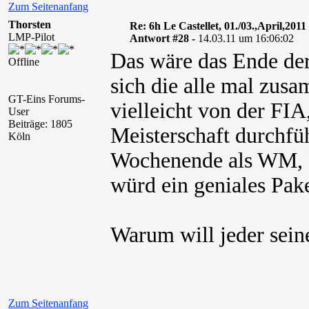
Zum Seitenanfang
Thorsten
Re: 6h Le Castellet, 01./03.,April,2011
LMP-Pilot
Antwort #28 -
14.03.11 um 16:06:02
Das wäre das Ende der
Offline
sich die alle mal zus
GT-Eins Forums-
vielleicht von der F
User
Beiträge: 1805
Meisterschaft durchfü
Köln
Wochenende als WM, P
würd ein geniales Pak
Warum will jeder seinen
Zum Seitenanfang