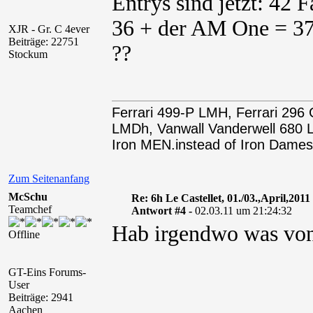
Entrys sind jetzt: 42 
36 + der AM One = 37.
XJR - Gr. C 4ever
Beiträge: 22751
??
Stockum
Ferrari 499-P LMH, Ferrari 29
LMDh, Vanwall Vanderwell 68
Iron MEN.instead of Iron Dames
Zum Seitenanfang
McSchu
Re: 6h Le Castellet, 01./03.,April,2011
Teamchef
Antwort #4 -
02.03.11 um 21:24:32
Hab irgendwo was vo
Offline
GT-Eins Forums-
User
Beiträge: 2941
Aachen