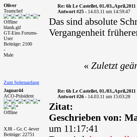
Oliver
Re: 6h Le Castellet, 01./03.,April,2011
Teamchef
Antwort #25 -
14.03.11 um 14:59:47
Das sind absolute Schn
Offline
blank.gif
Vergangenheit frühere
GT-Eins Forums-
User
Beiträge: 2100
-
Male
«
Zuletzt geä
Zum Seitenanfang
Jaguar44
Re: 6h Le Castellet, 01./03.,April,2011
ACO-Präsident
Antwort #26 -
14.03.11 um 15:03:28
Zitat:
Offline
Geschrieben von: M
um 11:17:41
XJR - Gr. C 4ever
Beiträge: 22751