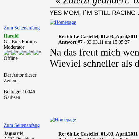
«
Zuletzt geändert: 
YES MOM, I`M STILL RACING . 
Zum Seitenanfang
Harald
Re: 6h Le Castellet, 01./03.,April,2011
GT-Eins Forums
Antwort #7 -
03.03.11 um 15:05:27
Moderator
Na das freut mich wenn
Offline
Wieviel schneller als
Der Autor dieser
Zeilen...
Beiträge: 10046
Garbsen
Zum Seitenanfang
Jaguar44
Re: 6h Le Castellet, 01./03.,April,2011
ACO-Präsident