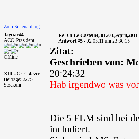
Zum Seitenanfang
Jaguar44
Re: 6h Le Castellet, 01./03.,April,2011
ACO-Präsident
Antwort #5 -
02.03.11 um 23:30:15
Zitat:
Offline
Geschrieben von: M
20:24:32
XJR - Gr. C 4ever
Beiträge: 22751
Hab irgendwo was vo
Stockum
Die 5 FLM sind bei d
includiert.