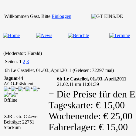
Willkommen Gast. Bitte
Einloggen
(Moderator: Harald)
Seiten:
1
2
3
6h Le Castellet, 01./03.,April,2011 (Gelesen: 72297 mal)
Jaguar44
6h Le Castellet, 01./03.,April,2011
ACO-Präsident
21.02.11 um 11:01:39
= Die Preise für den Ei
Offline
Tageskarte: € 15,00
Wochenende: € 25,00
XJR - Gr. C 4ever
Beiträge: 22751
Fahrerlager: € 15,00
Stockum