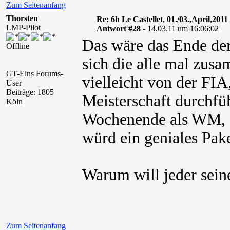
Zum Seitenanfang
Thorsten
Re: 6h Le Castellet, 01./03.,April,2011
LMP-Pilot
Antwort #28 -
14.03.11 um 16:06:02
Das wäre das Ende der
Offline
sich die alle mal zus
GT-Eins Forums-
vielleicht von der F
User
Beiträge: 1805
Meisterschaft durchfü
Köln
Wochenende als WM, P
würd ein geniales Pak
Warum will jeder seinen
Zum Seitenanfang