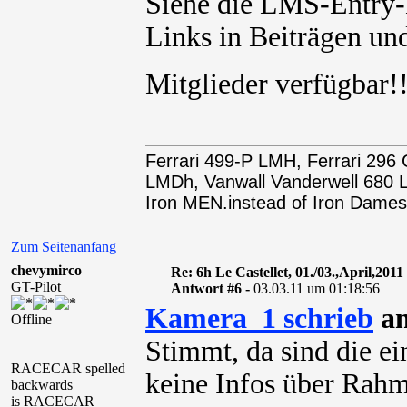
Siehe die LMS-Entry-L
Links in Beiträgen und
Mitglieder verfügbar
Ferrari 499-P LMH, Ferrari 29
LMDh, Vanwall Vanderwell 68
Iron MEN.instead of Iron Dames
Zum Seitenanfang
chevymirco
Re: 6h Le Castellet, 01./03.,April,2011
GT-Pilot
Antwort #6 -
03.03.11 um 01:18:56
Kamera_1 schrieb
am
Offline
Stimmt, da sind die ei
RACECAR spelled
keine Infos über Rahm
backwards
is RACECAR