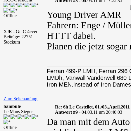
Antwort #8 -
04.03.11 um 17:25:35
Young Driver AMR
Offline
Fahrern: Enge / Mülle
XJR - Gr. C 4ever
HTTT dabei.
Beiträge: 22751
Stockum
Planen die jetzt sogar
Ferrari 499-P LMH, Ferrari 29
LMDh, Vanwall Vanderwell 68
Iron MEN.instead of Iron Dames
Zum Seitenanfang
bambule
Re: 6h Le Castellet, 01./03.,April,2011
Le Mans Sieger
Antwort #9 -
04.03.11 um 20:40:03
Da man mit dem Auto ja
Offline