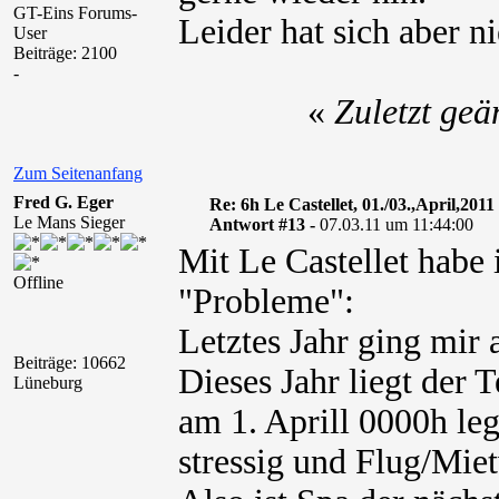
GT-Eins Forums-
Leider hat sich aber 
User
Beiträge: 2100
-
«
Zuletzt ge
Zum Seitenanfang
Fred G. Eger
Re: 6h Le Castellet, 01./03.,April,2011
Le Mans Sieger
Antwort #13 -
07.03.11 um 11:44:00
Mit Le Castellet habe 
Offline
"Probleme":
Letztes Jahr ging mir 
Beiträge: 10662
Dieses Jahr liegt der 
Lüneburg
am 1. Aprill 0000h leg
stressig und Flug/Miet