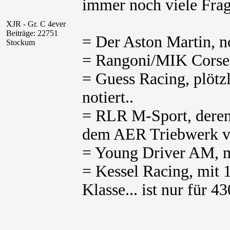
immer noch viele Frag
XJR - Gr. C 4ever
Beiträge: 22751
= Der Aston Martin, no
Stockum
= Rangoni/MIK Corse, 
= Guess Racing, plötz
notiert..
= RLR M-Sport, deren
dem AER Triebwerk ve
= Young Driver AM, m
= Kessel Racing, mit
Klasse... ist nur für 4