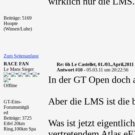
wirklich nur die LMS.
Beiträge: 5169
Hoopte
(Winsen/Luhe)
Zum Seitenanfang
RACE FAN
Re: 6h Le Castellet, 01./03.,April,2011
Le Mans Sieger
Antwort #10 -
05.03.11 um 20:22:56
In der GT Open doch 
Offline
Aber die LMS ist die 
GT-Eins-
Forumsmitgli
ed
Beiträge: 3725
Was ist jetzt eigentlic
Eifel 20km
Ring,100km Spa
vertretendem Atlas e