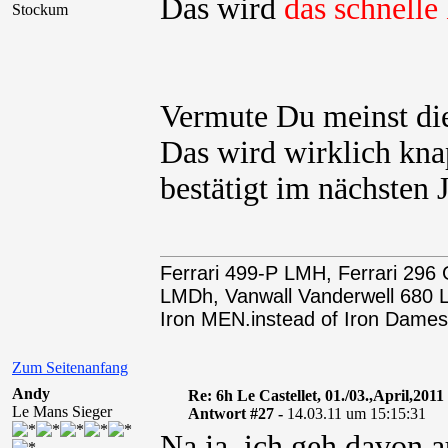
Das wird
das schnell
Stockum
Vermute Du meinst di
Das wird wirklich knap
bestätigt im nächsten
Ferrari 499-P LMH, Ferrari 29
LMDh, Vanwall Vanderwell 68
Iron MEN.instead of Iron Dames
Zum Seitenanfang
Andy
Re: 6h Le Castellet, 01./03.,April,2011
Le Mans Sieger
Antwort #27 -
14.03.11 um 15:15:31
Na ja, ich geh davon a