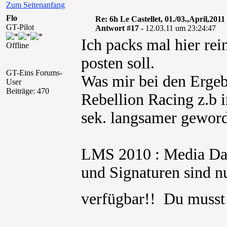
Zum Seitenanfang
Flo
Re: 6h Le Castellet, 01./03.,April,2011
GT-Pilot
Antwort #17 -
12.03.11 um 23:24:47
Ich packs mal hier rei
Offline
posten soll.
GT-Eins Forums-
Was mir bei den Ergebn
User
Beiträge: 470
Rebellion Racing z.b 
sek. langsamer geword
LMS 2010 : Media Date
und Signaturen sind nu
verfügbar!! Du muss