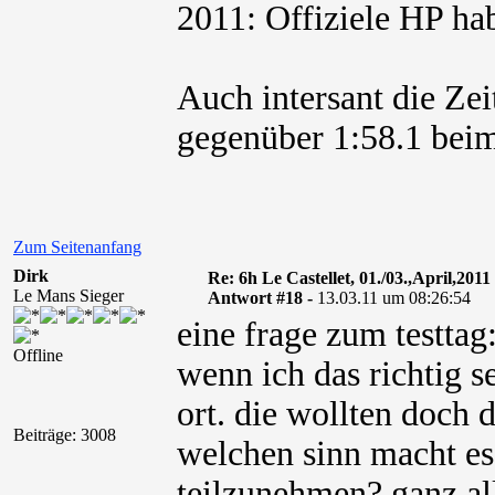
2011: Offiziele HP hab
Auch intersant die Ze
gegenüber 1:58.1 beim
Zum Seitenanfang
Dirk
Re: 6h Le Castellet, 01./03.,April,2011
Le Mans Sieger
Antwort #18 -
13.03.11 um 08:26:54
eine frage zum testtag
Offline
wenn ich das richtig s
ort. die wollten doch 
Beiträge: 3008
welchen sinn macht es
teilzunehmen? ganz all