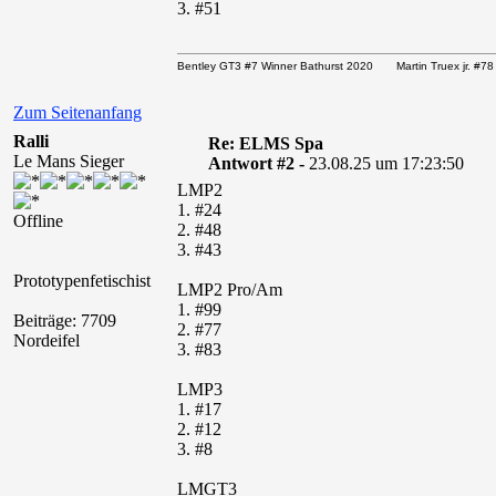
3. #51
Bentley GT3 #7 Winner Bathurst 2020 Martin Truex jr. 
Zum Seitenanfang
Ralli
Re: ELMS Spa
Le Mans Sieger
Antwort #2 -
23.08.25 um 17:23:50
LMP2
1. #24
Offline
2. #48
3. #43
Prototypenfetischist
LMP2 Pro/Am
1. #99
Beiträge: 7709
2. #77
Nordeifel
3. #83
LMP3
1. #17
2. #12
3. #8
LMGT3