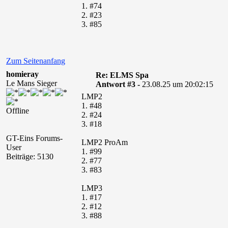
1. #74
2. #23
3. #85
Zum Seitenanfang
homieray
Re: ELMS Spa
Le Mans Sieger
Antwort #3 -
23.08.25 um 20:02:15
LMP2
1. #48
Offline
2. #24
3. #18
GT-Eins Forums-
LMP2 ProAm
User
1. #99
Beiträge: 5130
2. #77
3. #83
LMP3
1. #17
2. #12
3. #88