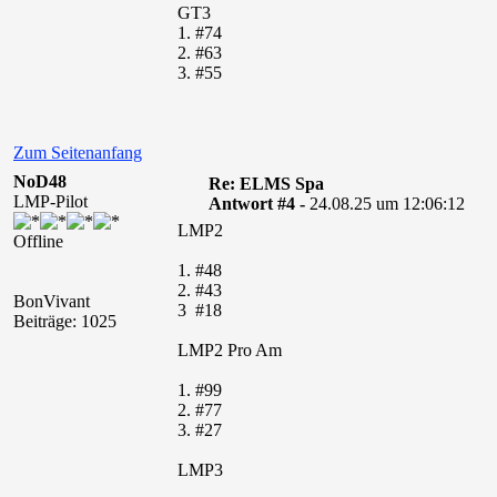
GT3
1. #74
2. #63
3. #55
Zum Seitenanfang
NoD48
Re: ELMS Spa
LMP-Pilot
Antwort #4 -
24.08.25 um 12:06:12
LMP2
Offline
1. #48
2. #43
BonVivant
3 #18
Beiträge: 1025
LMP2 Pro Am
1. #99
2. #77
3. #27
LMP3