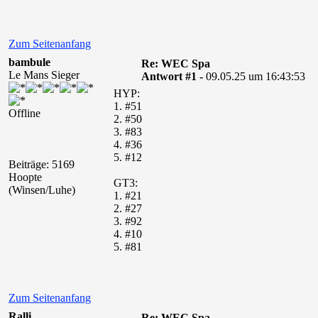
Zum Seitenanfang
bambule
Re: WEC Spa
Le Mans Sieger
Antwort #1 -
09.05.25 um 16:43:53
HYP:
1. #51
Offline
2. #50
3. #83
4. #36
5. #12
Beiträge: 5169
Hoopte
GT3:
(Winsen/Luhe)
1. #21
2. #27
3. #92
4. #10
5. #81
Zum Seitenanfang
Ralli
Re: WEC Spa