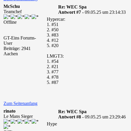
McSchu
Re: WEC Spa
Teamchef
Antwort #7 -
09.05.25 um 23:14:33
Hypercar:
Offline
1. #51
2. #50
3. #83
GT-Eins Forums-
4. #12
User
5. #20
Beiträge: 2941
Aachen
LMGT3:
1. #54
2. #21
3. #77
4. #78
5. #87
Zum Seitenanfang
rinato
Re: WEC Spa
Le Mans Sieger
Antwort #8 -
09.05.25 um 23:29:46
Hype