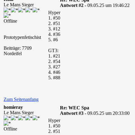
Le Mans Sieger
Antwort #2 -
09.05.25 um 19:46:22
Hyper
1. #50
Offline
2. #51
3. #12
4. #36
Prototypenfetischist
5. #6
Beiträge: 7709
GT3:
Nordeifel
1. #21
2. #54
3. #27
4. #46
5. #88
Zum Seitenanfang
homieray
Re: WEC Spa
Le Mans Sieger
Antwort #3 -
09.05.25 um 20:33:00
Hyper
1. #50
Offline
2. #51