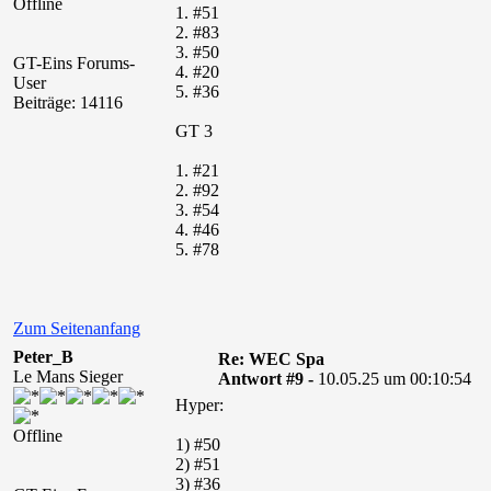
Offline
1. #51
2. #83
3. #50
GT-Eins Forums-
4. #20
User
5. #36
Beiträge: 14116
GT 3
1. #21
2. #92
3. #54
4. #46
5. #78
Zum Seitenanfang
Peter_B
Re: WEC Spa
Le Mans Sieger
Antwort #9 -
10.05.25 um 00:10:54
Hyper:
Offline
1) #50
2) #51
3) #36