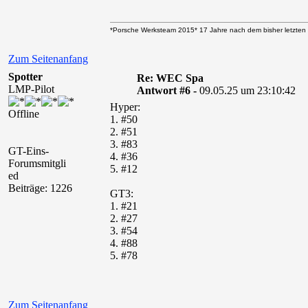
*Porsche Werksteam 2015* 17 Jahre nach dem bisher letzten 
Zum Seitenanfang
Spotter
Re: WEC Spa
LMP-Pilot
Antwort #6 -
09.05.25 um 23:10:42
Hyper:
Offline
1. #50
2. #51
3. #83
GT-Eins-
4. #36
Forumsmitgli
5. #12
ed
Beiträge: 1226
GT3:
1. #21
2. #27
3. #54
4. #88
5. #78
Zum Seitenanfang