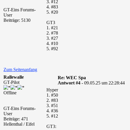
3. #12
4. #83
GT-Eins Forums-
5. #20
User
Beiträge: 5130
GT3
1. #21
2. #78
3. #27
4. #10
5. #92
Zum Seitenanfang
Rallewalle
Re: WEC Spa
GT-Pilot
Antwort #4 -
09.05.25 um 22:28:44
Hyper
Offline
1. #50
2. #83
3. #51
GT-Eins Forums-
4. #36
User
5. #12
Beiträge: 471
Hellenthal / Eifel
GT3: