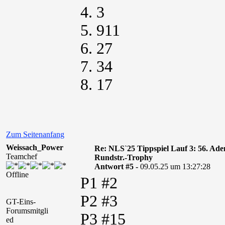
4. 3
5. 911
6. 27
7. 34
8. 17
Zum Seitenanfang
Weissach_Power
Re: NLS`25 Tippspiel Lauf 3: 56. A
Teamchef
Rundstr.-Trophy
Antwort #5 -
09.05.25 um 13:27:28
Offline
P1 #2
P2 #3
GT-Eins-
Forumsmitgli
P3 #15
ed