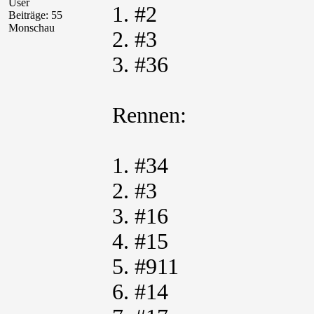
User
1. #2
Beiträge: 55
Monschau
2. #3
3. #36
Rennen:
1. #34
2. #3
3. #16
4. #15
5. #911
6. #14