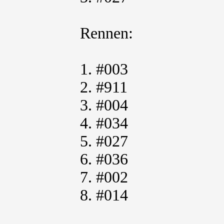
Rennen:
1. #003
2. #911
3. #004
4. #034
5. #027
6. #036
7. #002
8. #014