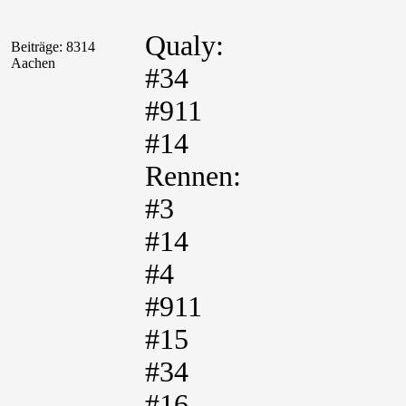
Qualy:
Beiträge: 8314
Aachen
#34
#911
#14
Rennen:
#3
#14
#4
#911
#15
#34
#16