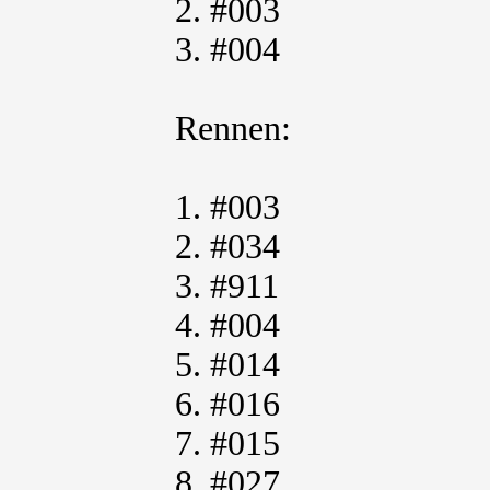
2. #003
3. #004
Rennen:
1. #003
2. #034
3. #911
4. #004
5. #014
6. #016
7. #015
8. #027