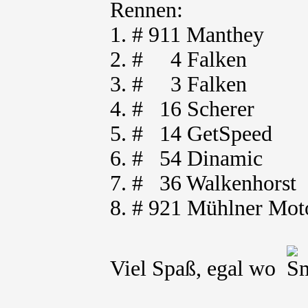
Rennen:
1. # 911 Manthey
2. # 4 Falken
3. # 3 Falken
4. # 16 Scherer
5. # 14 GetSpeed
6. # 54 Dinamic
7. # 36 Walkenhorst
8. # 921 Mühlner Mot
Viel Spaß, egal wo