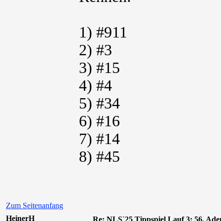
1) #911
2) #3
3) #15
4) #4
5) #34
6) #16
7) #14
8) #45
Zum Seitenanfang
HeinerH
Re: NLS`25 Tippspiel Lauf 3: 56. A