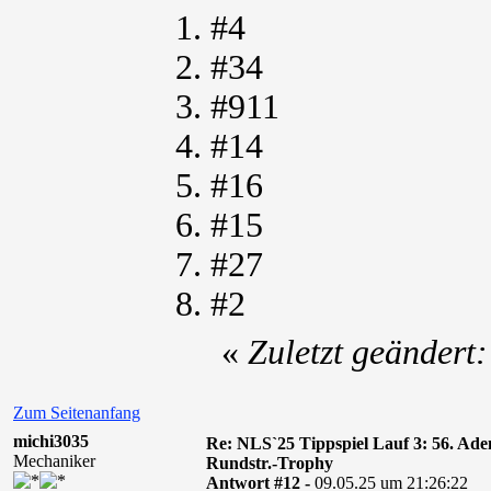
1. #4
2. #34
3. #911
4. #14
5. #16
6. #15
7. #27
8. #2
«
Zuletzt geändert
Zum Seitenanfang
michi3035
Re: NLS`25 Tippspiel Lauf 3: 56. A
Mechaniker
Rundstr.-Trophy
Antwort #12 -
09.05.25 um 21:26:22