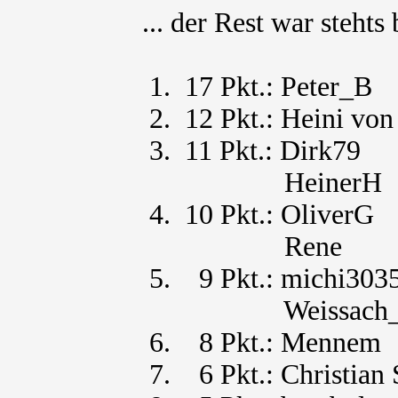
... der Rest war steh
1. 17 Pkt.: Peter_B
2. 12 Pkt.: Heini von 
3. 11 Pkt.: Dirk79
HeinerH
4. 10 Pkt.: OliverG
Rene
5. 9 Pkt.: michi303
Weissach_P
6. 8 Pkt.: M
7. 6 Pkt.: Christian