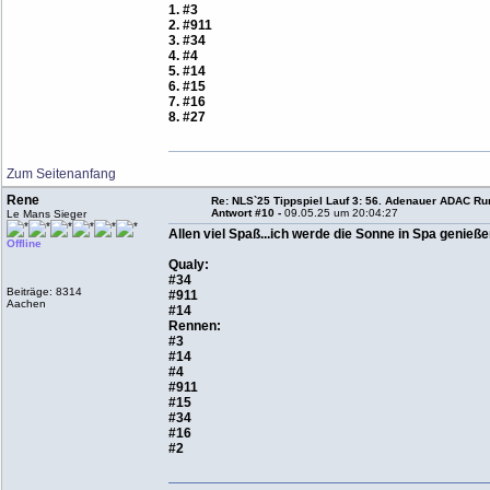
1. #3
2. #911
3. #34
4. #4
5. #14
6. #15
7. #16
8. #27
Zum Seitenanfang
Rene
Re: NLS`25 Tippspiel Lauf 3: 56. Adenauer ADAC Run
Antwort #10 -
09.05.25 um 20:04:27
Le Mans Sieger
Allen viel Spaß...ich werde die Sonne in Spa genieße
Offline
Qualy:
#34
Beiträge: 8314
#911
Aachen
#14
Rennen:
#3
#14
#4
#911
#15
#34
#16
#2