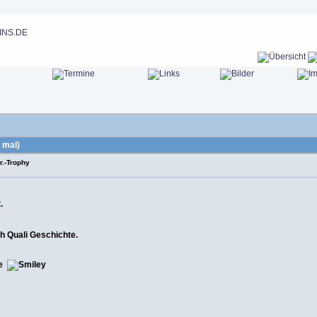
 mal)
r.-Trophy
.
h Quali Geschichte.
ge