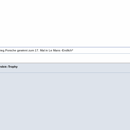
ieg.Porsche gewinnt zum 17. Mal in Le Mans -Endlich*
dstr.-Trophy