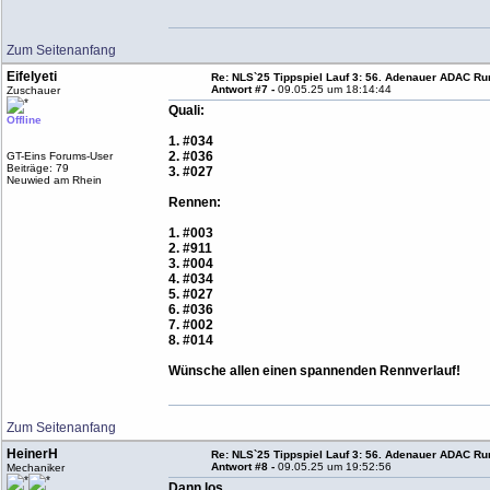
Zum Seitenanfang
Eifelyeti
Re: NLS`25 Tippspiel Lauf 3: 56. Adenauer ADAC Run
Antwort #7 -
09.05.25 um 18:14:44
Zuschauer
Quali:
Offline
1. #034
2. #036
GT-Eins Forums-User
Beiträge: 79
3. #027
Neuwied am Rhein
Rennen:
1. #003
2. #911
3. #004
4. #034
5. #027
6. #036
7. #002
8. #014
Wünsche allen einen spannenden Rennverlauf!
Zum Seitenanfang
HeinerH
Re: NLS`25 Tippspiel Lauf 3: 56. Adenauer ADAC Run
Antwort #8 -
09.05.25 um 19:52:56
Mechaniker
Dann los