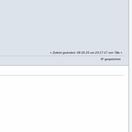
«
Zuletzt geändert: 08.05.25 um 23:17:17 von Tilla
»
IP gespeichert