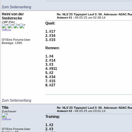
Zum Seitenanfang
Heini von der
Re: NLS`25 Tippspiel Lauf 3: 56. Adenauer ADAC Run
Antwort #1 -
08.05.25 um 02:38:14
Steilstrecke
LMP-Pilot
Quali:
Offline
1. #17
2. #34
3. #15
GT-Eins Forums-User
Beiträge: 1395
Rennen:
1. #4
2. #14
3. #3
4. #911
5. #2
6. #34
7. #15
8. #27
Zum Seitenanfang
Tilla
Re: NLS`25 Tippspiel Lauf 3: 56. Adenauer ADAC Run
Antwort #2 -
08.05.25 um 23:01:13
Zuschauer
Training:
Offline
1. #2
2. #3
GT-Eins Forums-User