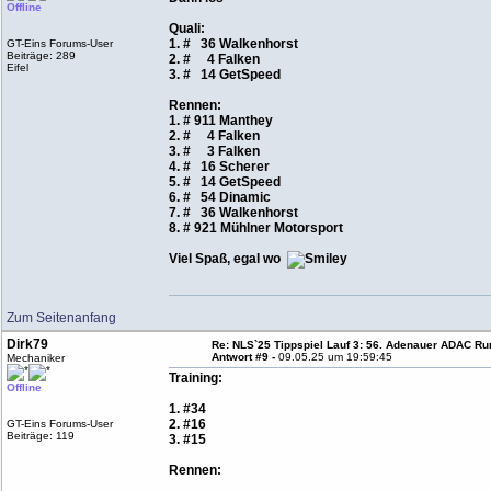
Offline
Quali:
1. # 36 Walkenhorst
GT-Eins Forums-User
Beiträge: 289
2. # 4 Falken
Eifel
3. # 14 GetSpeed
Rennen:
1. # 911 Manthey
2. # 4 Falken
3. # 3 Falken
4. # 16 Scherer
5. # 14 GetSpeed
6. # 54 Dinamic
7. # 36 Walkenhorst
8. # 921 Mühlner Motorsport
Viel Spaß, egal wo
Zum Seitenanfang
Dirk79
Re: NLS`25 Tippspiel Lauf 3: 56. Adenauer ADAC Run
Antwort #9 -
09.05.25 um 19:59:45
Mechaniker
Training:
Offline
1. #34
2. #16
GT-Eins Forums-User
Beiträge: 119
3. #15
Rennen: