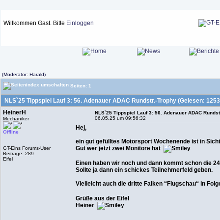
Willkommen Gast. Bitte
Einloggen
(Moderator: Harald)
Seiten: 1
NLS`25 Tippspiel Lauf 3: 56. Adenauer ADAC Rundstr.-Trophy (Gelesen: 1253
HeinerH
NLS`25 Tippspiel Lauf 3: 56. Adenauer ADAC Rundst
06.05.25 um 09:56:32
Mechaniker
Hej,
Offline
ein gut gefülltes Motorsport Wochenende ist in Sicht
Gut wer jetzt zwei Monitore hat
GT-Eins Forums-User
Beiträge: 289
Eifel
Einen haben wir noch und dann kommt schon die 24
Sollte ja dann ein schickes Teilnehmerfeld geben.
Vielleicht auch die dritte Falken “Flugschau“ in Fol
Grüße aus der Eifel
Heiner