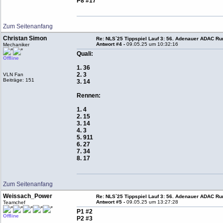
P8 #17
Zum Seitenanfang
Christan Simon
Re: NLS`25 Tippspiel Lauf 3: 56. Adenauer ADAC Run
Antwort #4 -
09.05.25 um 10:32:16
Mechaniker
Quali:
Offline
1. 36
2. 3
VLN Fan
Beiträge: 151
3. 14
Rennen:
1. 4
2. 15
3. 14
4. 3
5. 911
6. 27
7. 34
8. 17
Zum Seitenanfang
Weissach_Power
Re: NLS`25 Tippspiel Lauf 3: 56. Adenauer ADAC Run
Antwort #5 -
09.05.25 um 13:27:28
Teamchef
P1 #2
Offline
P2 #3