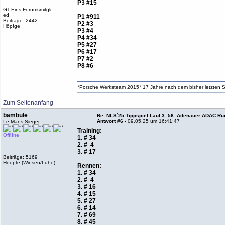
P3 #15
GT-Eins-Forumsmitgli
ed
P1 #911
Beiträge: 2442
P2 #3
Höpfge
P3 #4
P4 #34
P5 #27
P6 #17
P7 #2
P8 #6
*Porsche Werksteam 2015* 17 Jahre nach dem bisher letzten S
Zum Seitenanfang
bambule
Re: NLS`25 Tippspiel Lauf 3: 56. Adenauer ADAC Run
Antwort #6 -
09.05.25 um 16:41:47
Le Mans Sieger
Training:
Offline
1. # 34
2. # 4
3. # 17
Beiträge: 5169
Hoopte (Winsen/Luhe)
Rennen:
1. # 34
2. # 4
3. # 16
4. # 15
5. # 27
6. # 14
7. # 69
8. # 45