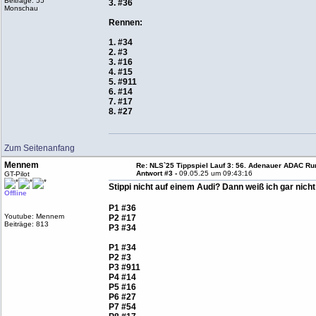
Beiträge: 55
3. #36
Monschau
Rennen:
1. #34
2. #3
3. #16
4. #15
5. #911
6. #14
7. #17
8. #27
Zum Seitenanfang
Mennem
Re: NLS`25 Tippspiel Lauf 3: 56. Adenauer ADAC Run
Antwort #3 -
09.05.25 um 09:43:16
GT-Pilot
Stippi nicht auf einem Audi? Dann weiß ich gar nicht
Offline
P1 #36
Youtube: Mennem
P2 #17
Beiträge: 813
P3 #34
P1 #34
P2 #3
P3 #911
P4 #14
P5 #16
P6 #27
P7 #54