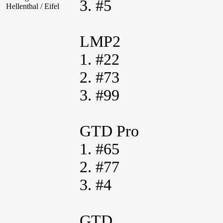
3. #5
Hellenthal / Eifel
LMP2
1. #22
2. #73
3. #99
GTD Pro
1. #65
2. #77
3. #4
GTD