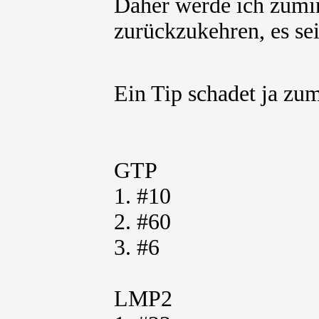
Daher werde ich zumi
zurückzukehren, es se
Ein Tip schadet ja zum
GTP
1. #10
2. #60
3. #6
LMP2