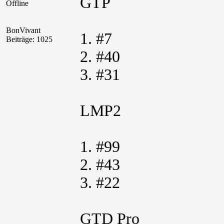
GTP
Offline
BonVivant
1. #7
Beiträge: 1025
2. #40
3. #31
LMP2
1. #99
2. #43
3. #22
GTD Pro