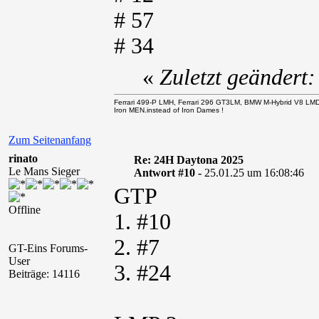
# 57
# 34
«
Zuletzt geändert
Ferrari 499-P LMH, Ferrari 296 GT3LM, BMW M-Hybrid V8 LM
Iron MEN.instead of Iron Dames !
Zum Seitenanfang
rinato
Re: 24H Daytona 2025
Le Mans Sieger
Antwort #10 -
25.01.25 um 16:08:46
GTP
Offline
1. #10
2. #7
GT-Eins Forums-
User
3. #24
Beiträge: 14116