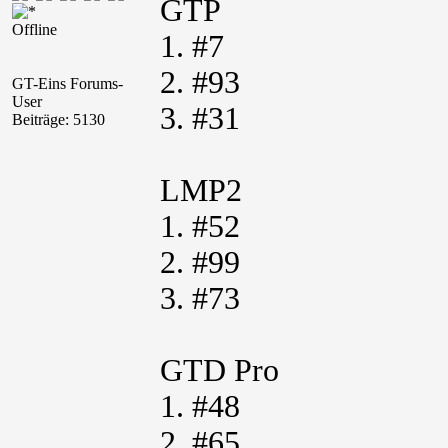
GTP
Offline
1. #7
2. #93
GT-Eins Forums-
User
3. #31
Beiträge: 5130
LMP2
1. #52
2. #99
3. #73
GTD Pro
1. #48
2. #65