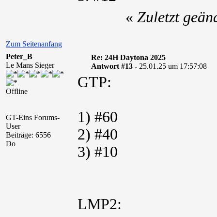
«
Zuletzt geän
Zum Seitenanfang
Peter_B
Re: 24H Daytona 2025
Le Mans Sieger
Antwort #13 -
25.01.25 um 17:57:08
GTP:
Offline
1) #60
GT-Eins Forums-
User
2) #40
Beiträge: 6556
Do
3) #10
LMP2: