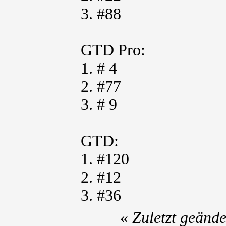
3. #88
GTD Pro:
1. # 4
2. #77
3. # 9
GTD:
1. #120
2. #12
3. #36
«
Zuletzt geänd