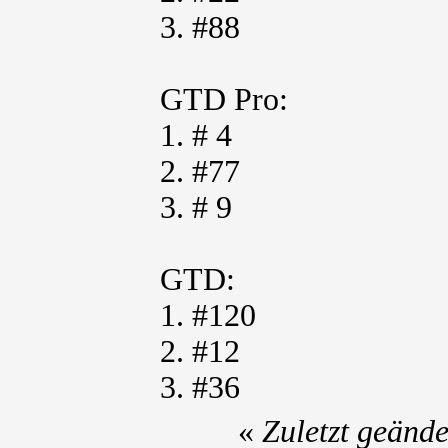
3. #88
GTD Pro:
1. # 4
2. #77
3. # 9
GTD:
1. #120
2. #12
3. #36
«
Zuletzt geänd