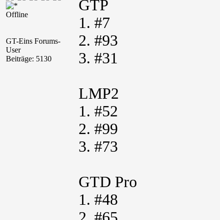
GTP
Offline
1. #7
2. #93
GT-Eins Forums-
User
3. #31
Beiträge: 5130
LMP2
1. #52
2. #99
3. #73
GTD Pro
1. #48
2. #65