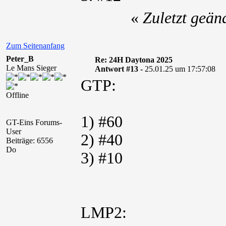
«
Zuletzt geän
Zum Seitenanfang
Peter_B
Re: 24H Daytona 2025
Le Mans Sieger
Antwort #13 -
25.01.25 um 17:57:08
GTP:
Offline
1) #60
GT-Eins Forums-
User
2) #40
Beiträge: 6556
Do
3) #10
LMP2: