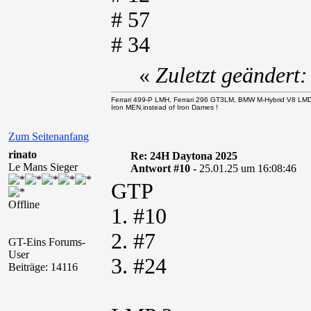
# 57
# 34
«
Zuletzt geändert
Ferrari 499-P LMH, Ferrari 296 GT3LM, BMW M-Hybrid V8 LM
Iron MEN.instead of Iron Dames !
Zum Seitenanfang
rinato
Re: 24H Daytona 2025
Le Mans Sieger
Antwort #10 -
25.01.25 um 16:08:46
GTP
Offline
1. #10
2. #7
GT-Eins Forums-
User
3. #24
Beiträge: 14116