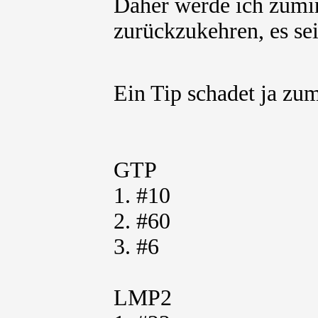
Daher werde ich zumi
zurückzukehren, es se
Ein Tip schadet ja zum
GTP
1. #10
2. #60
3. #6
LMP2