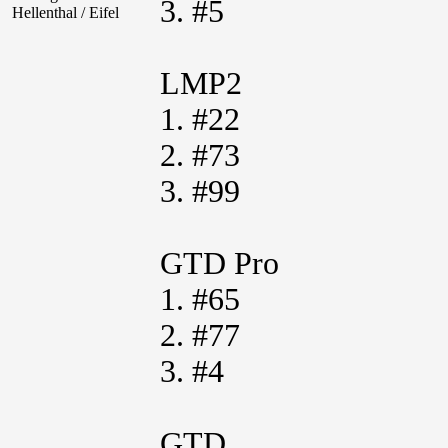
3. #5
Hellenthal / Eifel
LMP2
1. #22
2. #73
3. #99
GTD Pro
1. #65
2. #77
3. #4
GTD