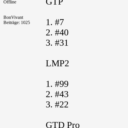
GTP
Offline
BonVivant
1. #7
Beiträge: 1025
2. #40
3. #31
LMP2
1. #99
2. #43
3. #22
GTD Pro