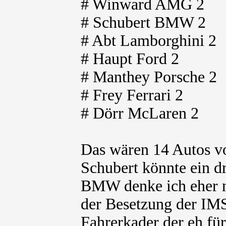
# Winward AMG 2
# Schubert BMW 2
# Abt Lamborghini 2
# Haupt Ford 2
# Manthey Porsche 2
# Frey Ferrari 2
# Dörr McLaren 2
Das wären 14 Autos v
Schubert könnte ein d
BMW denke ich eher n
der Besetzung der I
Fahrerkader der eh für