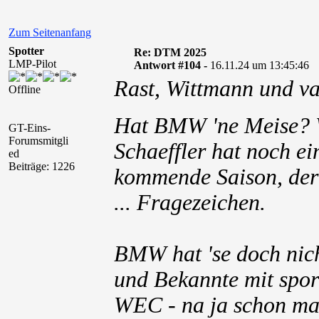
Zum Seitenanfang
Spotter
Re: DTM 2025
LMP-Pilot
Antwort #104 -
16.11.24 um 13:45:46
Rast, Wittmann und v
Offline
Hat BMW 'ne Meise?
GT-Eins-
Forumsmitgli
Schaeffler hat noch 
ed
Beiträge: 1226
kommende Saison, der 
... Fragezeichen.
BMW hat 'se doch nic
und Bekannte mit spor
WEC - na ja schon mal