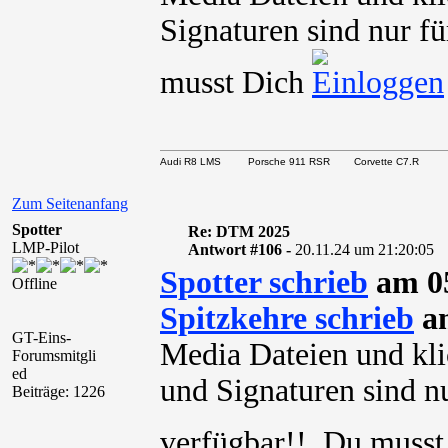
Signaturen sind nur fü
musst Dich
Audi R8 LMS Porsche 911 RSR Corvette C7.R
Zum Seitenanfang
Spotter
Re: DTM 2025
LMP-Pilot
Antwort #106 -
20.11.24 um 21:20:05
Spotter schrieb
am 05
Offline
Spitzkehre schrieb
am
GT-Eins-
Media Dateien und kli
Forumsmitgli
ed
und Signaturen sind nu
Beiträge: 1226
verfügbar!! Du muss