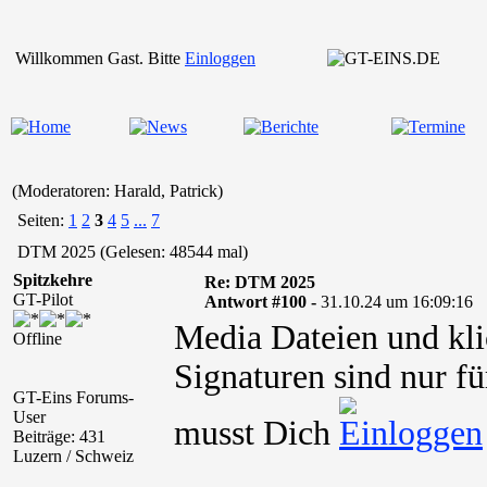
Willkommen Gast. Bitte
Einloggen
(Moderatoren: Harald, Patrick)
Seiten:
1
2
3
4
5
...
7
DTM 2025 (Gelesen: 48544 mal)
Spitzkehre
Re: DTM 2025
GT-Pilot
Antwort #100 -
31.10.24 um 16:09:16
Media Dateien und kli
Offline
Signaturen sind nur fü
GT-Eins Forums-
User
musst Dich
Beiträge: 431
Luzern / Schweiz