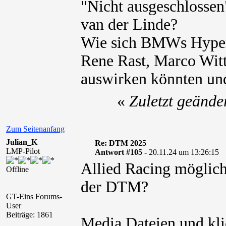
"Nicht ausgeschlosse
van der Linde?
Wie sich BMWs Hyper
Rene Rast, Marco Wit
auswirken könnten un
«
Zuletzt geände
Zum Seitenanfang
Julian_K
Re: DTM 2025
LMP-Pilot
Antwort #105 -
20.11.24 um 13:26:15
Allied Racing möglich
Offline
der DTM?
GT-Eins Forums-
User
Beiträge: 1861
Media Dateien und kli