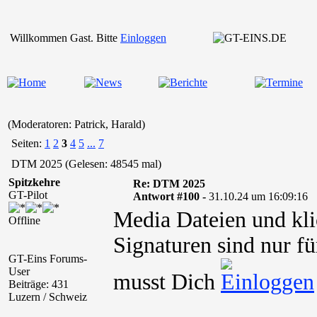
Willkommen Gast. Bitte
Einloggen
(Moderatoren: Patrick, Harald)
Seiten:
1
2
3
4
5
...
7
DTM 2025 (Gelesen: 48545 mal)
Spitzkehre
Re: DTM 2025
GT-Pilot
Antwort #100 -
31.10.24 um 16:09:16
Media Dateien und kli
Offline
Signaturen sind nur fü
GT-Eins Forums-
User
musst Dich
Beiträge: 431
Luzern / Schweiz