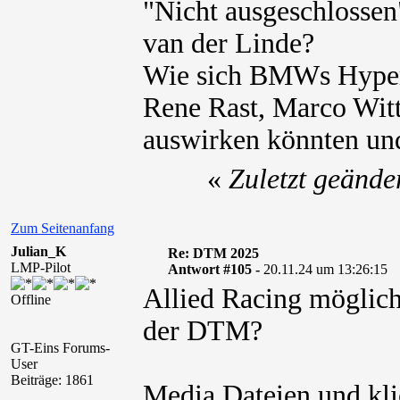
"Nicht ausgeschlosse
van der Linde?
Wie sich BMWs Hyper
Rene Rast, Marco Wit
auswirken könnten un
«
Zuletzt geände
Zum Seitenanfang
Julian_K
Re: DTM 2025
LMP-Pilot
Antwort #105 -
20.11.24 um 13:26:15
Allied Racing möglich
Offline
der DTM?
GT-Eins Forums-
User
Beiträge: 1861
Media Dateien und kli