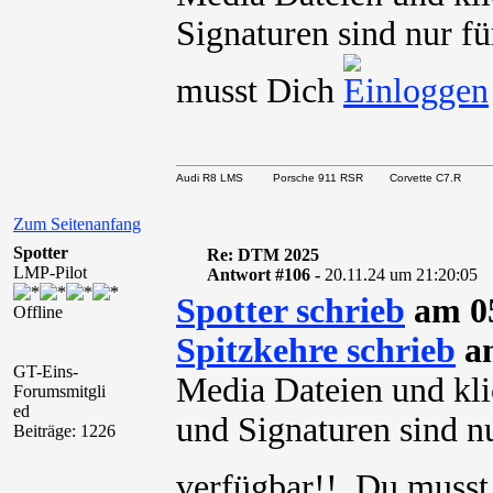
Signaturen sind nur fü
musst Dich
Audi R8 LMS Porsche 911 RSR Corvette C7.R
Zum Seitenanfang
Spotter
Re: DTM 2025
LMP-Pilot
Antwort #106 -
20.11.24 um 21:20:05
Spotter schrieb
am 05
Offline
Spitzkehre schrieb
am
GT-Eins-
Media Dateien und kli
Forumsmitgli
ed
und Signaturen sind nu
Beiträge: 1226
verfügbar!! Du muss