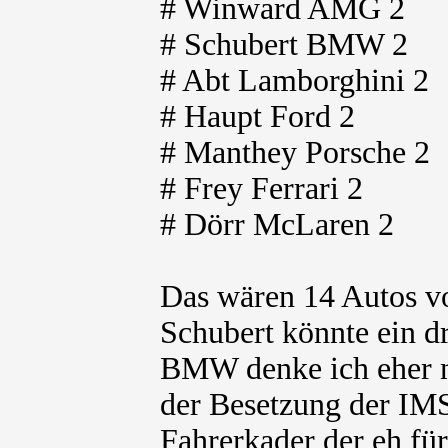
# Winward AMG 2
# Schubert BMW 2
# Abt Lamborghini 2
# Haupt Ford 2
# Manthey Porsche 2
# Frey Ferrari 2
# Dörr McLaren 2
Das wären 14 Autos v
Schubert könnte ein d
BMW denke ich eher n
der Besetzung der I
Fahrerkader der eh für