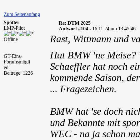
Zum Seitenanfang
Spotter
Re: DTM 2025
LMP-Pilot
Antwort #104 -
16.11.24 um 13:45:46
Rast, Wittmann und v
Offline
Hat BMW 'ne Meise?
GT-Eins-
Forumsmitgli
Schaeffler hat noch 
ed
Beiträge: 1226
kommende Saison, der 
... Fragezeichen.
BMW hat 'se doch nic
und Bekannte mit spor
WEC - na ja schon mal