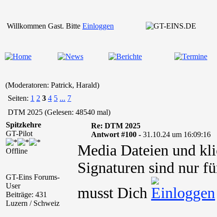
Willkommen Gast. Bitte
Einloggen
(Moderatoren: Patrick, Harald)
Seiten:
1
2
3
4
5
...
7
DTM 2025 (Gelesen: 48540 mal)
Spitzkehre
Re: DTM 2025
GT-Pilot
Antwort #100 -
31.10.24 um 16:09:16
Media Dateien und kli
Offline
Signaturen sind nur fü
GT-Eins Forums-
User
musst Dich
Beiträge: 431
Luzern / Schweiz