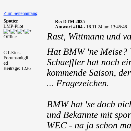
Zum Seitenanfang
Spotter
Re: DTM 2025
LMP-Pilot
Antwort #104 -
16.11.24 um 13:45:46
Rast, Wittmann und v
Offline
Hat BMW 'ne Meise?
GT-Eins-
Forumsmitgli
Schaeffler hat noch 
ed
Beiträge: 1226
kommende Saison, der 
... Fragezeichen.
BMW hat 'se doch nic
und Bekannte mit spor
WEC - na ja schon mal