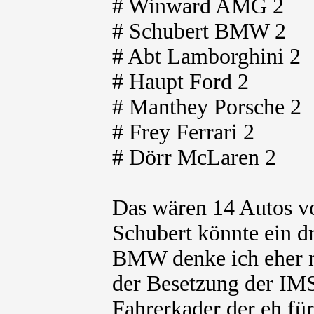
# Winward AMG 2
# Schubert BMW 2
# Abt Lamborghini 2
# Haupt Ford 2
# Manthey Porsche 2
# Frey Ferrari 2
# Dörr McLaren 2
Das wären 14 Autos v
Schubert könnte ein d
BMW denke ich eher n
der Besetzung der I
Fahrerkader der eh für