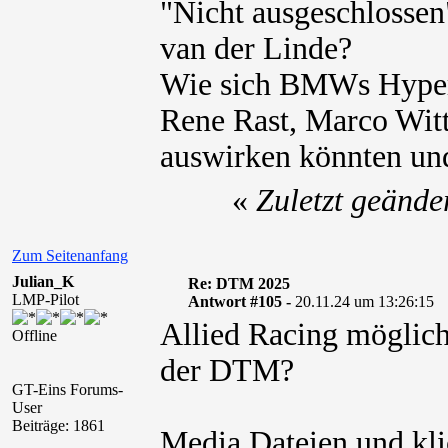
"Nicht ausgeschlosse
van der Linde?
Wie sich BMWs Hyper
Rene Rast, Marco Wit
auswirken könnten un
«
Zuletzt geände
Zum Seitenanfang
Julian_K
Re: DTM 2025
LMP-Pilot
Antwort #105 -
20.11.24 um 13:26:15
Allied Racing möglich
Offline
der DTM?
GT-Eins Forums-
User
Beiträge: 1861
Media Dateien und kli