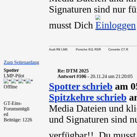
Signaturen sind nur fü
musst Dich
Audi R8 LMS Porsche 911 RSR Corvette C7.R
Zum Seitenanfang
Spotter
Re: DTM 2025
LMP-Pilot
Antwort #106 -
20.11.24 um 21:20:05
Spotter schrieb
am 05
Offline
Spitzkehre schrieb
am
GT-Eins-
Media Dateien und kli
Forumsmitgli
ed
und Signaturen sind nu
Beiträge: 1226
verfügbar!! Du muss