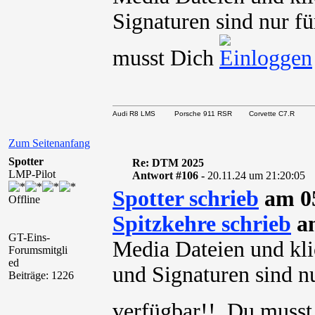
Signaturen sind nur fü
musst Dich
Audi R8 LMS Porsche 911 RSR Corvette C7.R
Zum Seitenanfang
Spotter
Re: DTM 2025
LMP-Pilot
Antwort #106 -
20.11.24 um 21:20:05
Spotter schrieb
am 05
Offline
Spitzkehre schrieb
am
GT-Eins-
Media Dateien und kli
Forumsmitgli
ed
und Signaturen sind nu
Beiträge: 1226
verfügbar!! Du muss