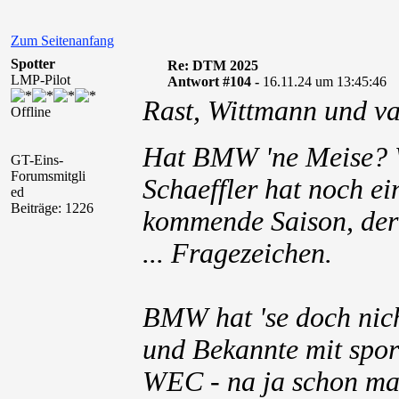
Zum Seitenanfang
Spotter
Re: DTM 2025
LMP-Pilot
Antwort #104 -
16.11.24 um 13:45:46
Rast, Wittmann und v
Offline
Hat BMW 'ne Meise?
GT-Eins-
Forumsmitgli
Schaeffler hat noch 
ed
Beiträge: 1226
kommende Saison, der 
... Fragezeichen.
BMW hat 'se doch nic
und Bekannte mit spor
WEC - na ja schon mal