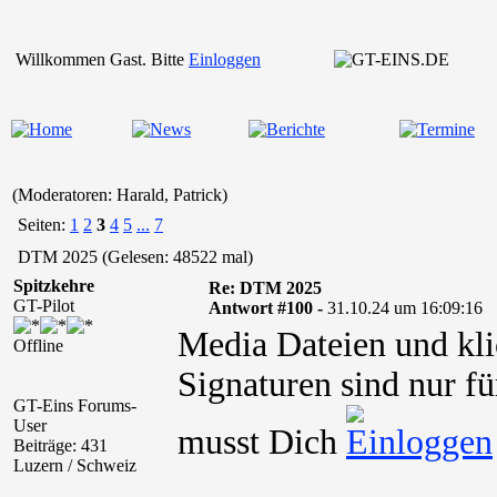
Willkommen Gast. Bitte
Einloggen
(Moderatoren: Harald, Patrick)
Seiten:
1
2
3
4
5
...
7
DTM 2025 (Gelesen: 48522 mal)
Spitzkehre
Re: DTM 2025
GT-Pilot
Antwort #100 -
31.10.24 um 16:09:16
Media Dateien und kli
Offline
Signaturen sind nur fü
GT-Eins Forums-
User
musst Dich
Beiträge: 431
Luzern / Schweiz