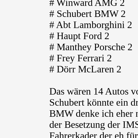
# Winward AMG 2
# Schubert BMW 2
# Abt Lamborghini 2
# Haupt Ford 2
# Manthey Porsche 2
# Frey Ferrari 2
# Dörr McLaren 2
Das wären 14 Autos v
Schubert könnte ein d
BMW denke ich eher n
der Besetzung der I
Fahrerkader der eh für