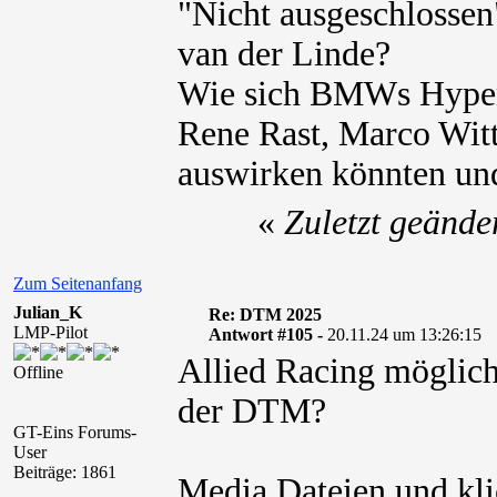
"Nicht ausgeschlosse
van der Linde?
Wie sich BMWs Hyper
Rene Rast, Marco Wit
auswirken könnten un
«
Zuletzt geände
Zum Seitenanfang
Julian_K
Re: DTM 2025
LMP-Pilot
Antwort #105 -
20.11.24 um 13:26:15
Allied Racing möglich
Offline
der DTM?
GT-Eins Forums-
User
Beiträge: 1861
Media Dateien und kli