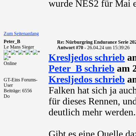
wurde NES2 für Mai ex
Zum Seitenanfang
Peter_B
Re: Nürburgring Endurance Serie 20
Le Mans Sieger
Antwort #70 -
26.04.24 um 15:39:26
Kresljedos schrieb
am
Online
Peter_B schrieb
am 2
Kresljedos schrieb
am
GT-Eins Forums-
User
Falken hat sich ja au
Beiträge: 6556
Do
für dieses Rennen, un
deutlich mehr werden.
Gibt es eine Quelle da