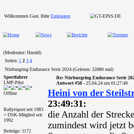
Willkommen Gast. Bitte
Einloggen
(Moderator: Harald)
Seiten:
1
2
3
4
Nürburgring Endurance Serie 2024 (Gelesen: 32880 mal)
Sportfahrer
Re: Nürburgring Endurance Serie 20
LMP-Pilot
Antwort #50 -
25.04.24 um 01:27:49
Heini von der Steilst
Offline
23:49:31:
Rallyesport seit 1983
die Anzahl der Strecke
+ DSK-Mitglied seit
1992
zumindest wird jetzt b
Beiträge: 1172