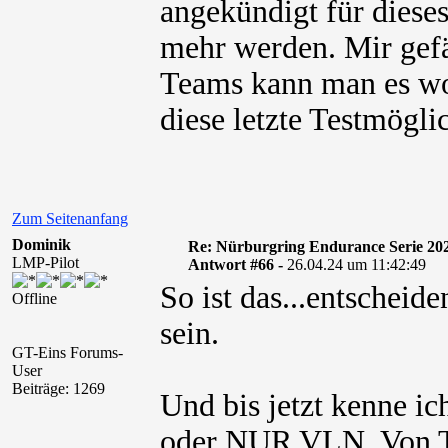
angekündigt für diese
mehr werden. Mir gefäl
Teams kann man es woh
diese letzte Testmögl
Zum Seitenanfang
Dominik
Re: Nürburgring Endurance Serie 20
LMP-Pilot
Antwort #66 -
26.04.24 um 11:42:49
So ist das...entschei
Offline
sein.
GT-Eins Forums-
User
Beiträge: 1269
Und bis jetzt kenne 
oder NUR VLN. Von Te