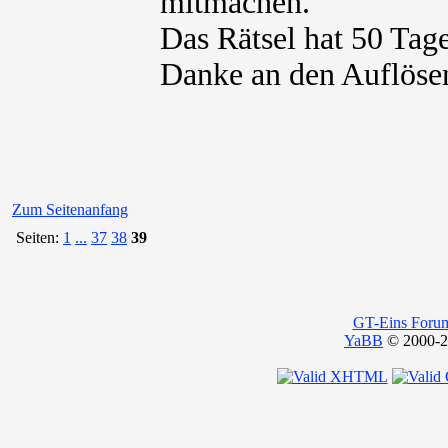
mitmachen.
Das Rätsel hat 50 Tage
Danke an den Auflöse
Zum Seitenanfang
Seiten:
1
...
37
38
39
GT-Eins Foru
YaBB
© 2000-20