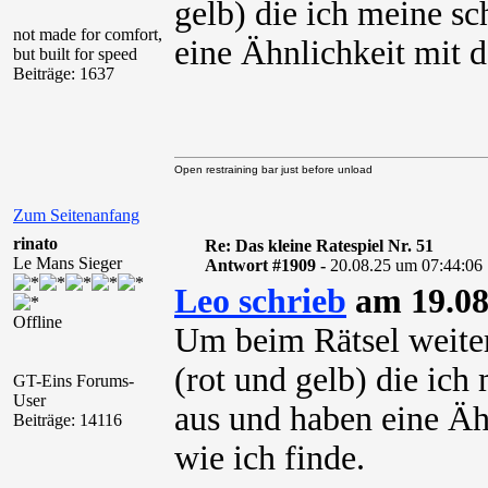
gelb) die ich meine s
not made for comfort,
eine Ähnlichkeit mit
but built for speed
Beiträge: 1637
Open restraining bar just before unload
Zum Seitenanfang
rinato
Re: Das kleine Ratespiel Nr. 51
Le Mans Sieger
Antwort #1909 -
20.08.25 um 07:44:06
Leo schrieb
am 19.08
Offline
Um beim Rätsel weiter
(rot und gelb) die ich
GT-Eins Forums-
User
aus und haben eine Ä
Beiträge: 14116
wie ich finde.