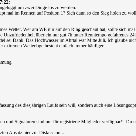
7:22:
ingeloggt um zwei Dinge los zu werden:
pt mal im Rennen auf Position 1? Sich dann so den Sieg holen zu wol
xtremes Wetter. Wer am WE nur auf den Ring geschaut hat, sollte sich m
ie Unzufriedenheit über ein nur gut 7h unter Renntempo gefahrenes 24
l sei Dank. Das Hochwasser im Ahrtal war Mitte Juli. Ich glaube nich
r extremen Wetterlage besteht einfach immer häufiger.
immung
nfassung des diesjährigen Laufs sein will, sondern auch eine Lösungs
en und Signaturen sind nur für registrierte Mitglieder verfügbar!! Du
zten Absatz hier zur Diskussion...