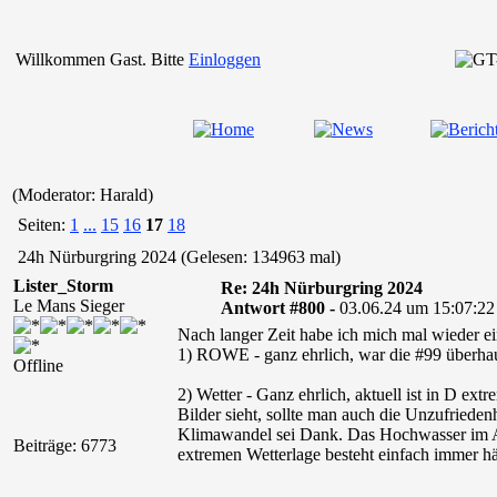
Willkommen Gast. Bitte
Einloggen
(Moderator: Harald)
Seiten:
1
...
15
16
17
18
24h Nürburgring 2024 (Gelesen: 134963 mal)
Lister_Storm
Re: 24h Nürburgring 2024
Le Mans Sieger
Antwort #800 -
03.06.24 um 15:07:22
Nach langer Zeit habe ich mich mal wieder e
1) ROWE - ganz ehrlich, war die #99 überhau
Offline
2) Wetter - Ganz ehrlich, aktuell ist in D e
Bilder sieht, sollte man auch die Unzufriede
Klimawandel sei Dank. Das Hochwasser im Ahr
Beiträge: 6773
extremen Wetterlage besteht einfach immer hä