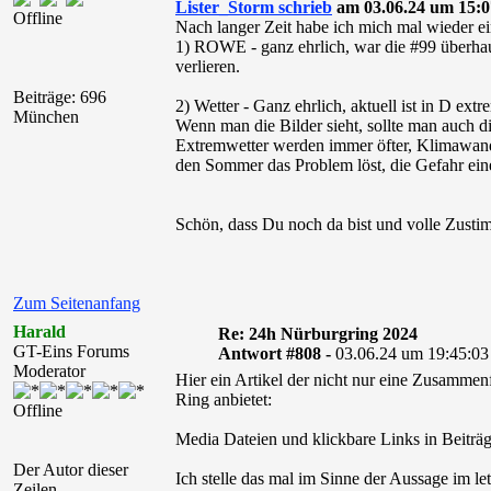
Lister_Storm schrieb
am 03.06.24 um 15:0
Offline
Nach langer Zeit habe ich mich mal wieder e
1) ROWE - ganz ehrlich, war die #99 überhau
verlieren.
Beiträge: 696
2) Wetter - Ganz ehrlich, aktuell ist in D e
München
Wenn man die Bilder sieht, sollte man auch d
Extremwetter werden immer öfter, Klimawande
den Sommer das Problem löst, die Gefahr eine
Schön, dass Du noch da bist und volle Zust
Zum Seitenanfang
Harald
Re: 24h Nürburgring 2024
GT-Eins Forums
Antwort #808 -
03.06.24 um 19:45:03
Moderator
Hier ein Artikel der nicht nur eine Zusamme
Ring anbietet:
Offline
Media Dateien und klickbare Links in Beiträg
Der Autor dieser
Ich stelle das mal im Sinne der Aussage im let
Zeilen...