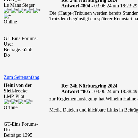
Re: 24h Nürburgring 2024
Le Mans Sieger
Antwort #804 -
03.06.24 um 18:23:29
Die (Haupt-)Tribünen werden bereits Stunden 
Trotzdem begünstigt ein späterer Rennstart na
Online
GT-Eins Forums-
User
Beiträge: 6556
Do
Zum Seitenanfang
Heini von der
Re: 24h Nürburgring 2024
Steilstrecke
Antwort #805 -
03.06.24 um 18:38:49
LMP-Pilot
zur Reglementauslegung hat Wilhelm Hahne et
Offline
Media Dateien und klickbare Links in Beiträg
GT-Eins Forums-
User
Beiträge: 1395