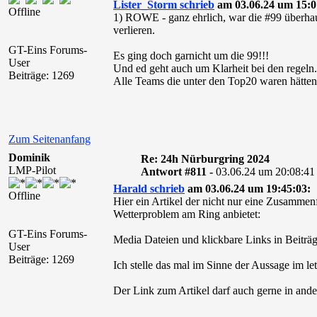
Lister_Storm schrieb
am 03.06.24 um 15:0
Offline
1) ROWE - ganz ehrlich, war die #99 überhau
verlieren.
GT-Eins Forums-
Es ging doch garnicht um die 99!!!
User
Und ed geht auch um Klarheit bei den regeln. 
Beiträge: 1269
Alle Teams die unter den Top20 waren hätte
Zum Seitenanfang
Dominik
Re: 24h Nürburgring 2024
LMP-Pilot
Antwort #811 -
03.06.24 um 20:08:41
Harald schrieb
am 03.06.24 um 19:45:03:
Offline
Hier ein Artikel der nicht nur eine Zusamme
Wetterproblem am Ring anbietet:
GT-Eins Forums-
Media Dateien und klickbare Links in Beiträg
User
Beiträge: 1269
Ich stelle das mal im Sinne der Aussage im let
Der Link zum Artikel darf auch gerne in ande