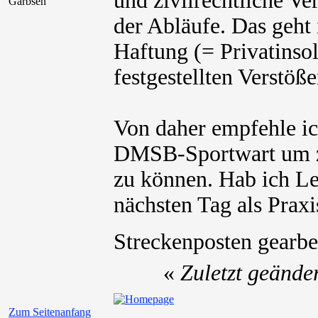
und zivilrechtliche V
Garbsen
der Abläufe. Das geht
Haftung (= Privatinsol
festgestellten Verstöße
Von daher empfehle ic
DMSB-Sportwart um zu
zu können. Hab ich L
nächsten Tag als Praxi
Streckenposten gearbe
«
Zuletzt geände
Zum Seitenanfang