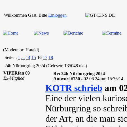
Willkommen Gast. Bitte
Einloggen
(Moderator: Harald)
Seiten:
1
...
14
15
16
17
18
24h Nürburgring 2024 (Gelesen: 135048 mal)
VIPERfan 89
Re: 24h Nürburgring 2024
Ex-Mitglied
Antwort #750 -
02.06.24 um 15:36:14
KOTR schrieb
am 02
Eine der vielen kurios
Nürburgring so schreib
der Art, an die man si