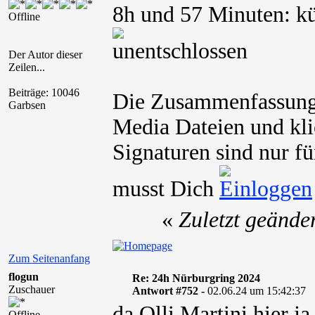
8h und 57 Minuten: kü
Offline
Der Autor dieser
Zeilen...
Beiträge: 10046
Die Zusammenfassung
Garbsen
Media Dateien und kli
Signaturen sind nur fü
musst Dich
«
Zuletzt geände
Zum Seitenanfang
flogun
Re: 24h Nürburgring 2024
Zuschauer
Antwort #752 -
02.06.24 um 15:42:37
da Olli Martini hier j
Offline