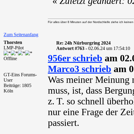
«
Zuletzt geändert: 
Für alles über 8 Minuten auf der Nordschleife ziehe ich keine
Zum Seitenanfang
Thorsten
Re: 24h Nürburgring 2024
LMP-Pilot
Antwort #763 -
02.06.24 um 17:54:10
956er schrieb
am 02.0
Offline
Marco3 schrieb
am 02
GT-Eins Forums-
Was meiner Meinung n
User
Beiträge: 1805
muss, ist, dass Bergu
Köln
z. T. so schnell überho
nur eine Frage der Zei
passiert.