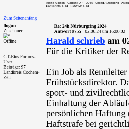
Alpine-Gibson - Cadillac DPi - JOTA - United Autosports - A
Continental GT3 - BMW M6 GT3
Zum Seitenanfang
flogun
Re: 24h Nürburgring 2024
Zuschauer
Antwort #755 -
02.06.24 um 16:00:02
Harald schrieb
am 02
Offline
Für die Kritiker der R
GT-Eins Forums-
User
Beiträge: 97
Ein Job als Rennleiter
Landkreis Cochem-
Zell
Frühstücksdirektor. Da
sport- und zivilrechtl
Einhaltung der Abläuf
persönlichen Haftung 
Haftstrafe bei gerichtl