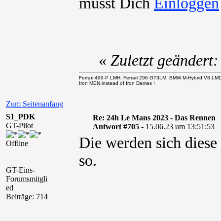
musst Dich
«
Zuletzt geändert
Ferrari 499-P LMH, Ferrari 296 GT3LM, BMW M-Hybrid V8 LM
Iron MEN.instead of Iron Dames !
Zum Seitenanfang
S1_PDK
Re: 24h Le Mans 2023 - Das Rennen
GT-Pilot
Antwort #705 -
15.06.23 um 13:51:53
Die werden sich diese
Offline
so.
GT-Eins-
Forumsmitgli
ed
Beiträge: 714