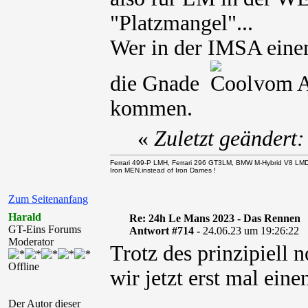
"Platzmangel"...
Wer in der IMSA einen
die Gnade
vom AC
kommen.
«
Zuletzt geändert
Ferrari 499-P LMH, Ferrari 296 GT3LM, BMW M-Hybrid V8 LM
Iron MEN.instead of Iron Dames !
Zum Seitenanfang
Harald
Re: 24h Le Mans 2023 - Das Rennen
GT-Eins Forums
Antwort #714 -
24.06.23 um 19:26:22
Moderator
Trotz des prinzipiell
Offline
wir jetzt erst mal ein
Der Autor dieser