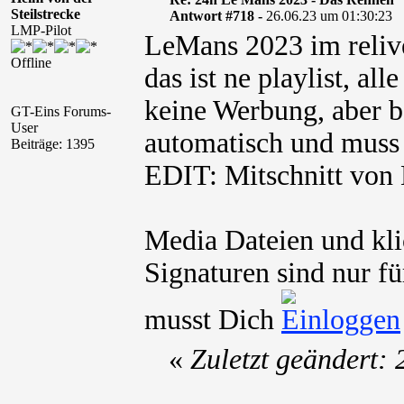
Steilstrecke
Antwort #718 -
26.06.23 um 01:30:23
LMP-Pilot
LeMans 2023 im reliv
Offline
das ist ne playlist, al
keine Werbung, aber be
GT-Eins Forums-
User
automatisch und muss 
Beiträge: 1395
EDIT: Mitschnitt von
Media Dateien und kli
Signaturen sind nur fü
musst Dich
«
Zuletzt geändert: