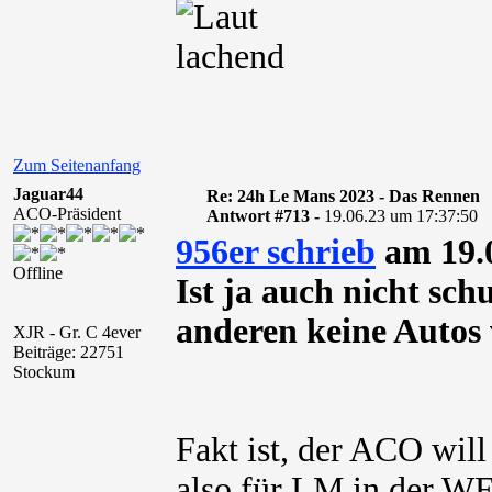
Zum Seitenanfang
Jaguar44
Re: 24h Le Mans 2023 - Das Rennen
ACO-Präsident
Antwort #713 -
19.06.23 um 17:37:50
956er schrieb
am 19.0
Offline
Ist ja auch nicht sc
anderen keine Autos
XJR - Gr. C 4ever
Beiträge: 22751
Stockum
Fakt ist, der ACO wi
also für LM in der WE