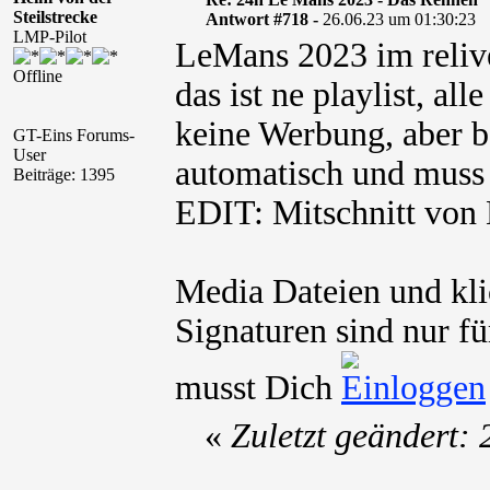
Steilstrecke
Antwort #718 -
26.06.23 um 01:30:23
LMP-Pilot
LeMans 2023 im reliv
Offline
das ist ne playlist, al
keine Werbung, aber be
GT-Eins Forums-
User
automatisch und muss 
Beiträge: 1395
EDIT: Mitschnitt von
Media Dateien und kli
Signaturen sind nur fü
musst Dich
«
Zuletzt geändert: