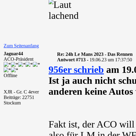
Zum Seitenanfang
Jaguar44
Re: 24h Le Mans 2023 - Das Rennen
ACO-Präsident
Antwort #713 -
19.06.23 um 17:37:50
956er schrieb
am 19.0
Offline
Ist ja auch nicht sc
anderen keine Autos
XJR - Gr. C 4ever
Beiträge: 22751
Stockum
Fakt ist, der ACO wi
also für LM in der WE