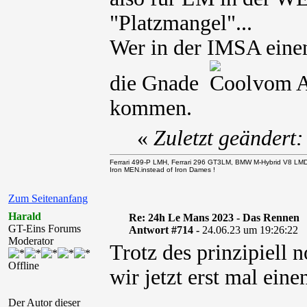
"Platzmangel"...
Wer in der IMSA einen
die Gnade
vom AC
kommen.
«
Zuletzt geändert
Ferrari 499-P LMH, Ferrari 296 GT3LM, BMW M-Hybrid V8 LM
Iron MEN.instead of Iron Dames !
Zum Seitenanfang
Harald
Re: 24h Le Mans 2023 - Das Rennen
GT-Eins Forums
Antwort #714 -
24.06.23 um 19:26:22
Moderator
Trotz des prinzipiell
Offline
wir jetzt erst mal ein
Der Autor dieser