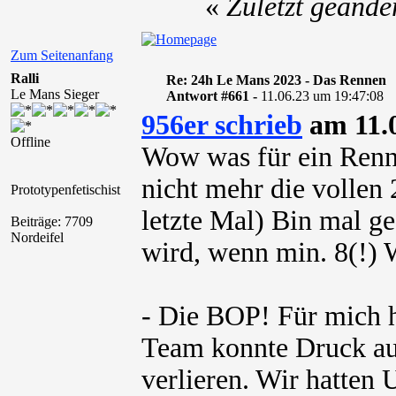
«
Zuletzt geände
Zum Seitenanfang
Ralli
Re: 24h Le Mans 2023 - Das Rennen
Le Mans Sieger
Antwort #661 -
11.06.23 um 19:47:08
956er schrieb
am 11.0
Offline
Wow was für ein Renne
nicht mehr die vollen
Prototypenfetischist
letzte Mal) Bin mal ge
Beiträge: 7709
Nordeifel
wird, wenn min. 8(!) 
- Die BOP! Für mich h
Team konnte Druck au
verlieren. Wir hatten