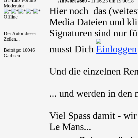
GT-Eins Forums
Antwort #660 -
11.06.23 um 19:00:18
Moderator
Hier noch das (weites
Offline
Media Dateien und kli
Signaturen sind nur fü
Der Autor dieser
Zeilen...
musst Dich
Beiträge: 10046
Garbsen
Und die einzelnen Renn
... und werden in den
Viel Spass damit - wir
Le Mans...