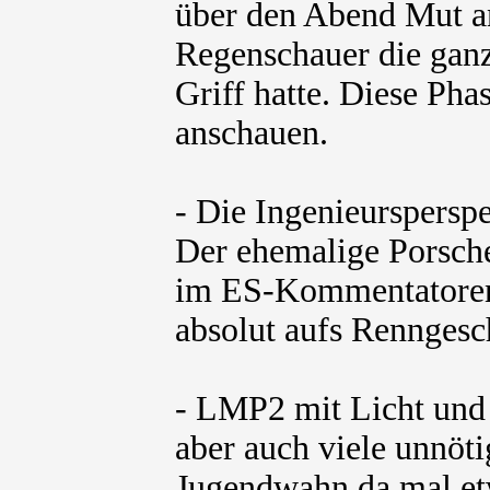
über den Abend Mut an
Regenschauer die gan
Griff hatte. Diese Ph
anschauen.
- Die Ingenieurspersp
Der ehemalige Porsche
im ES-Kommentatorent
absolut aufs Renngesc
- LMP2 mit Licht und 
aber auch viele unnöt
Jugendwahn da mal etw