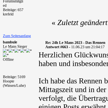
Forumsmitgli
ed
Beiträge: 657
krefeld
«
Zuletzt geänder
Zum Seitenanfang
bambule
Re: 24h Le Mans 2023 - Das Rennen
Le Mans Sieger
Antwort #663 -
11.06.23 um 21:04:17
Herzlichen Glückwunsc
Offline
haben und insbesonder
Beiträge: 5169
Ich habe das Rennen b
Hoopte
(Winsen/Luhe)
Mittagszeit und in de
verfolgt, die Übertrag
einigen Posts erwähnt