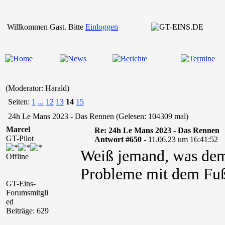
Willkommen Gast. Bitte
Einloggen
(Moderator: Harald)
Seiten:
1
...
12
13
14
15
24h Le Mans 2023 - Das Rennen (Gelesen: 104309 mal)
Marcel
Re: 24h Le Mans 2023 - Das Rennen
GT-Pilot
Antwort #650 -
11.06.23 um 16:41:52
Weiß jemand, was dem S
Offline
Probleme mit dem Fuß
GT-Eins-
Forumsmitgli
ed
Beiträge: 629