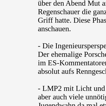
über den Abend Mut an
Regenschauer die gan
Griff hatte. Diese Ph
anschauen.
- Die Ingenieurspersp
Der ehemalige Porsche
im ES-Kommentatorent
absolut aufs Renngesc
- LMP2 mit Licht und 
aber auch viele unnöt
Jugendwahn da mal etw