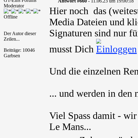
GT-Eins Forums
Antwort #660 -
11.06.23 um 19:00:18
Moderator
Hier noch das (weites
Offline
Media Dateien und kli
Signaturen sind nur fü
Der Autor dieser
Zeilen...
musst Dich
Beiträge: 10046
Garbsen
Und die einzelnen Renn
... und werden in den
Viel Spass damit - wir
Le Mans...