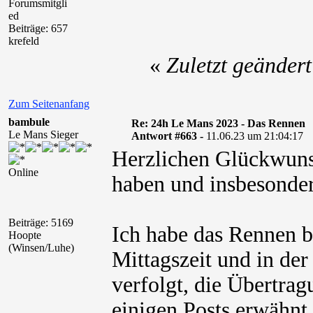
Forumsmitgli
ed
Beiträge: 657
krefeld
«
Zuletzt geänder
Zum Seitenanfang
bambule
Re: 24h Le Mans 2023 - Das Rennen
Le Mans Sieger
Antwort #663 -
11.06.23 um 21:04:17
Herzlichen Glückwunsc
Online
haben und insbesonder
Beiträge: 5169
Ich habe das Rennen b
Hoopte
(Winsen/Luhe)
Mittagszeit und in de
verfolgt, die Übertrag
einigen Posts erwähnt