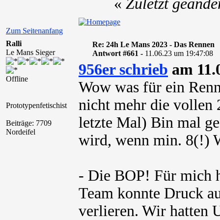
«
Zuletzt geände
Zum Seitenanfang
Ralli
Re: 24h Le Mans 2023 - Das Rennen
Le Mans Sieger
Antwort #661 -
11.06.23 um 19:47:08
956er schrieb
am 11.0
Offline
Wow was für ein Renne
nicht mehr die vollen
Prototypenfetischist
letzte Mal) Bin mal ge
Beiträge: 7709
Nordeifel
wird, wenn min. 8(!) 
- Die BOP! Für mich h
Team konnte Druck au
verlieren. Wir hatten