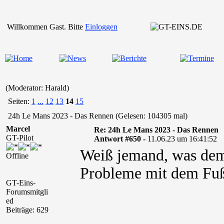
Willkommen Gast. Bitte
Einloggen
(Moderator: Harald)
Seiten:
1
...
12
13
14
15
24h Le Mans 2023 - Das Rennen (Gelesen: 104305 mal)
Marcel
Re: 24h Le Mans 2023 - Das Rennen
GT-Pilot
Antwort #650 -
11.06.23 um 16:41:52
Weiß jemand, was dem S
Offline
Probleme mit dem Fuß
GT-Eins-
Forumsmitgli
ed
Beiträge: 629