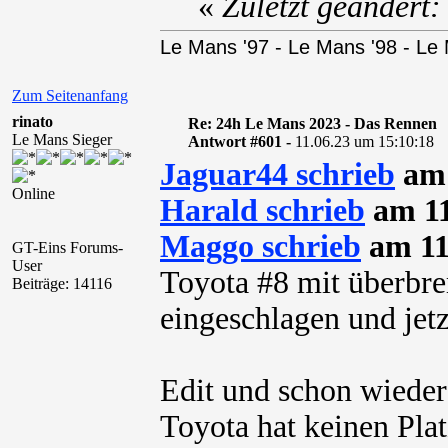
«
Zuletzt geändert:
Le Mans '97 - Le Mans '98 - Le
Zum Seitenanfang
rinato
Re: 24h Le Mans 2023 - Das Rennen
Le Mans Sieger
Antwort #601 -
11.06.23 um 15:10:18
Jaguar44 schrieb
am 
Online
Harald schrieb
am 11
Maggo schrieb
am 11
GT-Eins Forums-
User
Toyota #8 mit überbre
Beiträge: 14116
eingeschlagen und jetz
Edit und schon wieder
Toyota hat keinen Plat