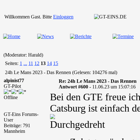
Willkommen Gast. Bitte
Einloggen
(Moderator: Harald)
Seiten:
1
...
11
12
13
14
15
24h Le Mans 2023 - Das Rennen (Gelesen: 104276 mal)
alpinist77
Re: 24h Le Mans 2023 - Das Rennen
GT-Pilot
Antwort #600 -
11.06.23 um 15:07:16
Bei den GTE freue ich
Offline
Catsburg ist einfach d
GT-Eins Forums-
User
Beiträge: 791
Mannheim