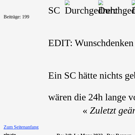
SC
Beiträge: 199
EDIT: Wunschdenke
Ein SC hätte nichts geb
wären die 24h lange v
«
Zuletzt geä
Zum Seitenanfang
rinato