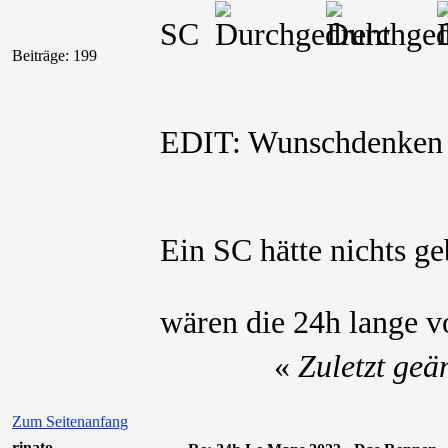
SC
Beiträge: 199
EDIT: Wunschdenke
Ein SC hätte nichts geb
wären die 24h lange v
«
Zuletzt geä
Zum Seitenanfang
rinato