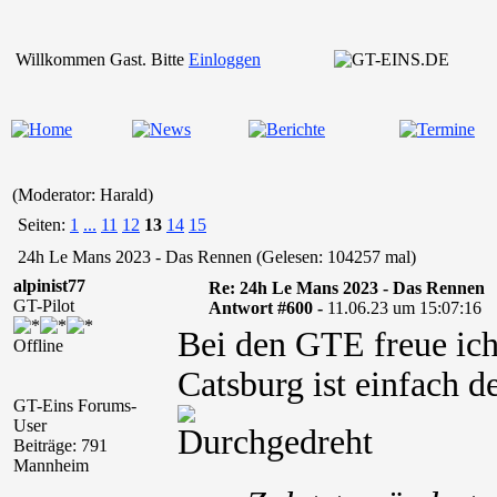
Willkommen Gast. Bitte
Einloggen
(Moderator: Harald)
Seiten:
1
...
11
12
13
14
15
24h Le Mans 2023 - Das Rennen (Gelesen: 104257 mal)
alpinist77
Re: 24h Le Mans 2023 - Das Rennen
GT-Pilot
Antwort #600 -
11.06.23 um 15:07:16
Bei den GTE freue ich
Offline
Catsburg ist einfach d
GT-Eins Forums-
User
Beiträge: 791
Mannheim