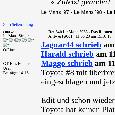
«
Zuletzt geändert:
Le Mans '97 - Le Mans '98 - Le
Zum Seitenanfang
rinato
Re: 24h Le Mans 2023 - Das Rennen
Le Mans Sieger
Antwort #601 -
11.06.23 um 15:10:18
Jaguar44 schrieb
am 
Offline
Harald schrieb
am 11
Maggo schrieb
am 11
GT-Eins Forums-
User
Toyota #8 mit überbre
Beiträge: 14116
eingeschlagen und jetz
Edit und schon wieder
Toyota hat keinen Plat