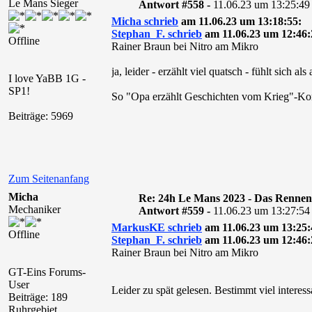
Le Mans Sieger
Antwort #558 -
11.06.23 um 13:25:49
Micha schrieb
am 11.06.23 um 13:18:55:
Stephan_F. schrieb
am 11.06.23 um 12:46:
Offline
Rainer Braun bei Nitro am Mikro
ja, leider - erzählt viel quatsch - fühlt sich als
I love YaBB 1G -
SP1!
So "Opa erzählt Geschichten vom Krieg"-
Beiträge: 5969
Zum Seitenanfang
Micha
Re: 24h Le Mans 2023 - Das Rennen
Mechaniker
Antwort #559 -
11.06.23 um 13:27:54
MarkusKE schrieb
am 11.06.23 um 13:25:
Offline
Stephan_F. schrieb
am 11.06.23 um 12:46:
Rainer Braun bei Nitro am Mikro
GT-Eins Forums-
User
Leider zu spät gelesen. Bestimmt viel interes
Beiträge: 189
Ruhrgebiet