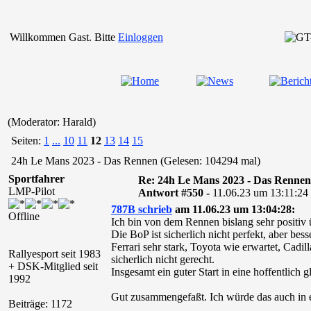
Willkommen Gast. Bitte
Einloggen
(Moderator: Harald)
Seiten:
1
...
10
11
12
13
14
15
24h Le Mans 2023 - Das Rennen (Gelesen: 104294 mal)
Sportfahrer
Re: 24h Le Mans 2023 - Das Rennen
LMP-Pilot
Antwort #550 -
11.06.23 um 13:11:24
787B schrieb
am 11.06.23 um 13:04:28:
Offline
Ich bin von dem Rennen bislang sehr positiv ü
Die BoP ist sicherlich nicht perfekt, aber b
Ferrari sehr stark, Toyota wie erwartet, Cadi
Rallyesport seit 1983
sicherlich nicht gerecht.
+ DSK-Mitglied seit
Insgesamt ein guter Start in eine hoffentlich
1992
Gut zusammengefaßt. Ich würde das auch in 
Beiträge: 1172