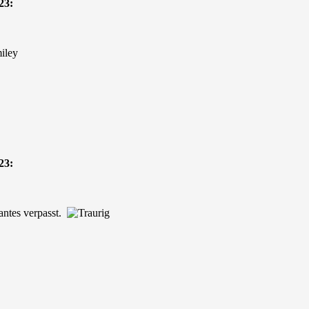
23:
23:
santes verpasst.