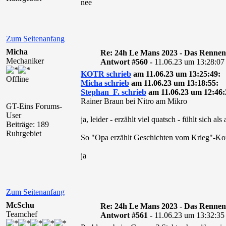
nee
Zum Seitenanfang
Micha
Re: 24h Le Mans 2023 - Das Rennen
Mechaniker
Antwort #560 -
11.06.23 um 13:28:07
KOTR schrieb
am 11.06.23 um 13:25:49:
Offline
Micha schrieb
am 11.06.23 um 13:18:55:
Stephan_F. schrieb
am 11.06.23 um 12:46:
Rainer Braun bei Nitro am Mikro
GT-Eins Forums-
User
ja, leider - erzählt viel quatsch - fühlt sich als
Beiträge: 189
Ruhrgebiet
So "Opa erzählt Geschichten vom Krieg"-
ja
Zum Seitenanfang
McSchu
Re: 24h Le Mans 2023 - Das Rennen
Teamchef
Antwort #561 -
11.06.23 um 13:32:35