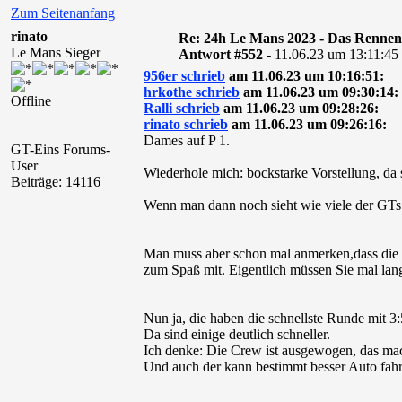
Zum Seitenanfang
rinato
Re: 24h Le Mans 2023 - Das Rennen
Le Mans Sieger
Antwort #552 -
11.06.23 um 13:11:45
956er schrieb
am 11.06.23 um 10:16:51:
hrkothe schrieb
am 11.06.23 um 09:30:14:
Offline
Ralli schrieb
am 11.06.23 um 09:28:26:
rinato schrieb
am 11.06.23 um 09:26:16:
Dames auf P 1.
GT-Eins Forums-
User
Wiederhole mich: bockstarke Vorstellung, da 
Beiträge: 14116
Wenn man dann noch sieht wie viele der GTs g
Man muss aber schon mal anmerken,dass die Da
zum Spaß mit. Eigentlich müssen Sie mal lang
Nun ja, die haben die schnellste Runde mit 3:
Da sind einige deutlich schneller.
Ich denke: Die Crew ist ausgewogen, das mach
Und auch der kann bestimmt besser Auto fahre