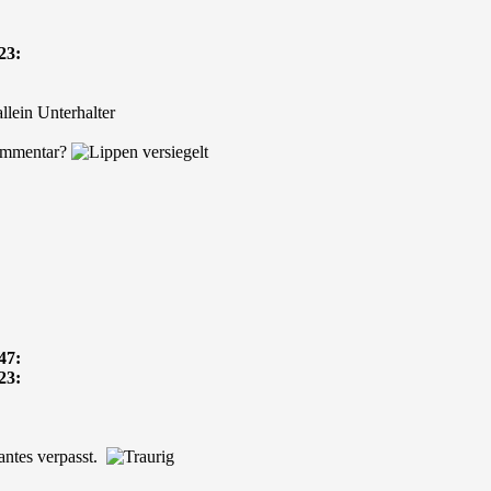
23:
 allein Unterhalter
Kommentar?
47:
23:
santes verpasst.