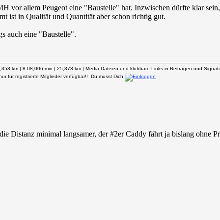
H vor allem Peugeot eine "Baustelle" hat. Inzwischen dürfte klar sei
st in Qualität und Quantität aber schon richtig gut.
s auch eine "Baustelle".
358 km | 8:08,006 min | 25,378 km | Media Dateien und klickbare Links in Beiträgen und Signature
ur für registrierte Mitglieder verfügbar!! Du musst Dich
ie Distanz minimal langsamer, der #2er Caddy fährt ja bislang ohne 