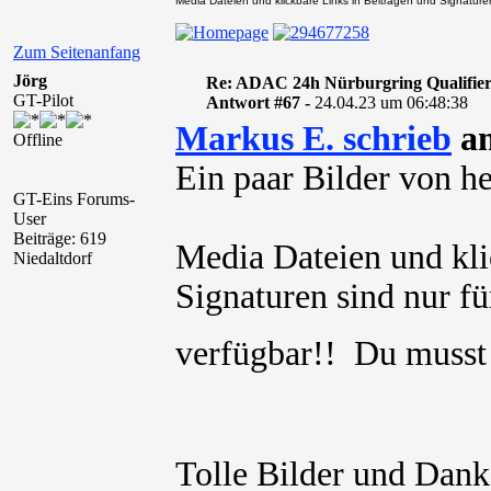
Media Dateien und klickbare Links in Beiträgen und Signaturen 
Zum Seitenanfang
Jörg
Re: ADAC 24h Nürburgring Qualifier
GT-Pilot
Antwort #67 -
24.04.23 um 06:48:38
Markus E. schrieb
am
Offline
Ein paar Bilder von he
GT-Eins Forums-
User
Beiträge: 619
Media Dateien und kli
Niedaltdorf
Signaturen sind nur für
verfügbar!! Du muss
Tolle Bilder und Dank