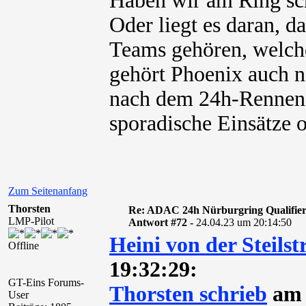
Haben wir am Ring sc
Oder liegt es daran, 
Teams gehören, welche
gehört Phoenix auch 
nach dem 24h-Rennen 
sporadische Einsätze 
Zum Seitenanfang
Thorsten
Re: ADAC 24h Nürburgring Qualifier
LMP-Pilot
Antwort #72 -
24.04.23 um 20:14:50
Heini von der Steilst
Offline
19:32:29:
GT-Eins Forums-
Thorsten schrieb
am 
User