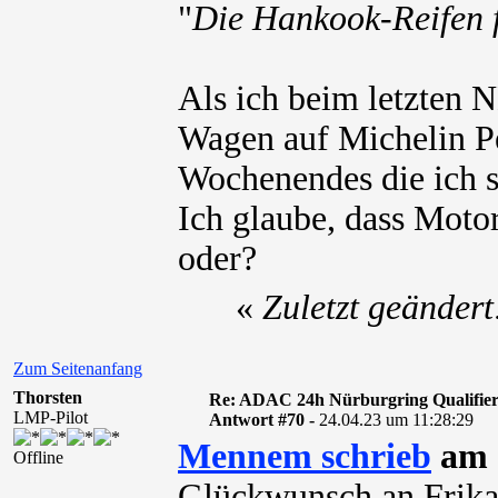
"
Die Hankook-Reifen f
Als ich beim letzten 
Wagen auf Michelin Pe
Wochenendes die ich s
Ich glaube, dass Motors
oder?
«
Zuletzt geänder
Zum Seitenanfang
Thorsten
Re: ADAC 24h Nürburgring Qualifier
LMP-Pilot
Antwort #70 -
24.04.23 um 11:28:29
Mennem schrieb
am 
Offline
Glückwunsch an Frikad