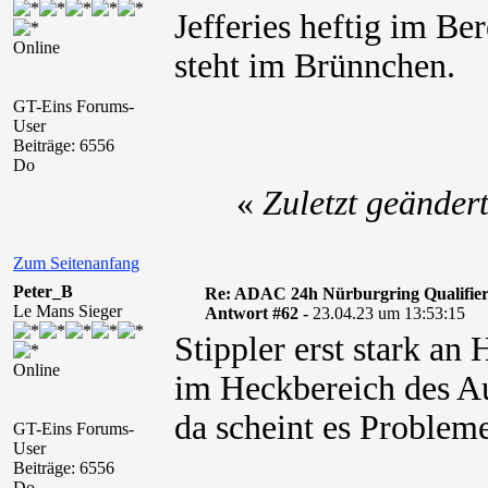
Jefferies heftig im Be
Online
steht im Brünnchen.
GT-Eins Forums-
User
Beiträge: 6556
Do
«
Zuletzt geänder
Zum Seitenanfang
Peter_B
Re: ADAC 24h Nürburgring Qualifier
Le Mans Sieger
Antwort #62 -
23.04.23 um 13:53:15
Stippler erst stark an
Online
im Heckbereich des Aud
da scheint es Problem
GT-Eins Forums-
User
Beiträge: 6556
Do