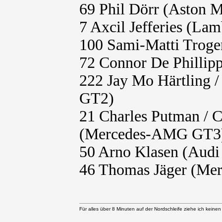
69 Phil Dörr (Aston 
7 Axcil Jefferies (La
100 Sami-Matti Tro
72 Connor De Philli
222 Jay Mo Härtling
GT2)
21 Charles Putman / C
(Mercedes-AMG GT3
50 Arno Klasen (Aud
46 Thomas Jäger (M
Für alles über 8 Minuten auf der Nordschleife ziehe ich keine