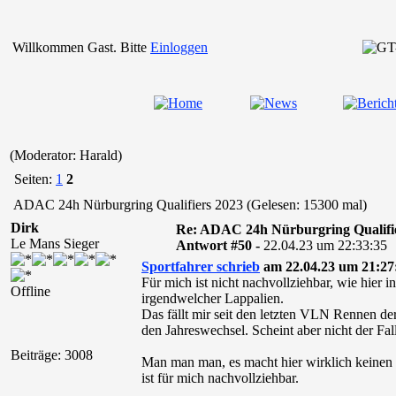
Willkommen Gast. Bitte
Einloggen
(Moderator: Harald)
Seiten:
1
2
ADAC 24h Nürburgring Qualifiers 2023 (Gelesen: 15300 mal)
Dirk
Re: ADAC 24h Nürburgring Qualifi
Le Mans Sieger
Antwort #50 -
22.04.23 um 22:33:35
Sportfahrer schrieb
am 22.04.23 um 21:27
Für mich ist nicht nachvollziehbar, wie hie
Offline
irgendwelcher Lappalien.
Das fällt mir seit den letzten VLN Rennen der
den Jahreswechsel. Scheint aber nicht der Fall
Beiträge: 3008
Man man man, es macht hier wirklich keinen 
ist für mich nachvollziehbar.