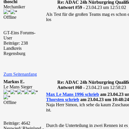
thoschi
Re: ADAC 24h Nürburgring Qualifi
Mechaniker
Antwort #59 -
23.04.23 um 12:51:02
Als Test für die großen Teams mag es schon e
Offline
los
GT-Eins Forums-
User
Beiträge: 238
Landkreis
Regensburg
Zum Seitenanfang
Markus E.
Re: ADAC 24h Nürburgring Qualifi
Le Mans Sieger
Antwort #60 -
23.04.23 um 12:58:23
Max Le Mans 1996 schrieb
am 23.04.23 um
Thorsten schrieb
am 23.04.23 um 10:48:24
Offline
Naja Herr Simon, ich sehe da kaum Zuschauer
ist.
Beiträge: 4642
Durch die Unterteilung in zwei Rennen ist e
Neuwied/ Rheinland -