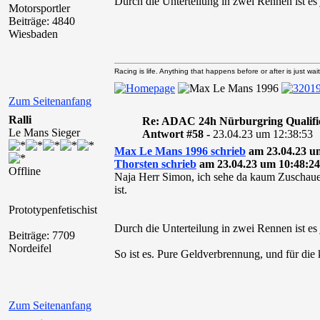
Durch die Unterteilung in zwei Rennen ist e
Motorsportler
Beiträge: 4840
Wiesbaden
Racing is life. Anything that happens before or after is just wait
Zum Seitenanfang
Ralli
Re: ADAC 24h Nürburgring Qualifi
Le Mans Sieger
Antwort #58 -
23.04.23 um 12:38:53
Max Le Mans 1996 schrieb
am 23.04.23 um
Thorsten schrieb
am 23.04.23 um 10:48:24
Offline
Naja Herr Simon, ich sehe da kaum Zuschauer
ist.
Prototypenfetischist
Durch die Unterteilung in zwei Rennen ist e
Beiträge: 7709
Nordeifel
So ist es. Pure Geldverbrennung, und für die 
Zum Seitenanfang