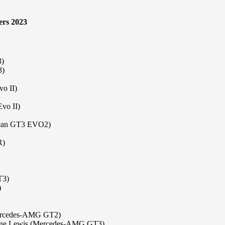
ers 2023
3)
3)
o II)
vo II)
racan GT3 EVO2)
R)
T3)
)
Mercedes-AMG GT2)
Shane Lewis (Mercedes-AMG GT3)