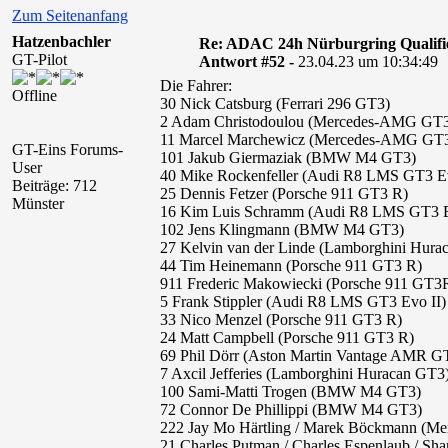
Zum Seitenanfang
Hatzenbachler
Re: ADAC 24h Nürburgring Qualifi
GT-Pilot
Antwort #52 -
23.04.23 um 10:34:49
Die Fahrer:
Offline
30 Nick Catsburg (Ferrari 296 GT3)
2 Adam Christodoulou (Mercedes-AMG GT
11 Marcel Marchewicz (Mercedes-AMG GT
GT-Eins Forums-
101 Jakub Giermaziak (BMW M4 GT3)
User
40 Mike Rockenfeller (Audi R8 LMS GT3 Ev
Beiträge: 712
25 Dennis Fetzer (Porsche 911 GT3 R)
Münster
16 Kim Luis Schramm (Audi R8 LMS GT3 E
102 Jens Klingmann (BMW M4 GT3)
27 Kelvin van der Linde (Lamborghini Hu
44 Tim Heinemann (Porsche 911 GT3 R)
911 Frederic Makowiecki (Porsche 911 GT3
5 Frank Stippler (Audi R8 LMS GT3 Evo II)
33 Nico Menzel (Porsche 911 GT3 R)
24 Matt Campbell (Porsche 911 GT3 R)
69 Phil Dörr (Aston Martin Vantage AMR G
7 Axcil Jefferies (Lamborghini Huracan GT3
100 Sami-Matti Trogen (BMW M4 GT3)
72 Connor De Phillippi (BMW M4 GT3)
222 Jay Mo Härtling / Marek Böckmann (
21 Charles Putman / Charles Espenlaub / 