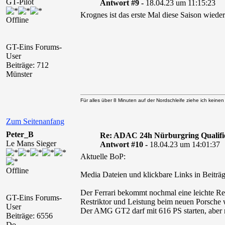
GT-Pilot
Antwort #9 -
18.04.23 um 11:15:23
Krognes ist das erste Mal diese Saison wieder 
Offline
GT-Eins Forums-
User
Beiträge: 712
Münster
Für alles über 8 Minuten auf der Nordschleife ziehe ich keine
Zum Seitenanfang
Peter_B
Re: ADAC 24h Nürburgring Qualifi
Le Mans Sieger
Antwort #10 -
18.04.23 um 14:01:37
Aktuelle BoP:
Offline
Media Dateien und klickbare Links in Beiträg
Der Ferrari bekommt nochmal eine leichte Re
GT-Eins Forums-
Restriktor und Leistung beim neuen Porsche 
User
Der AMG GT2 darf mit 616 PS starten, aber ni
Beiträge: 6556
Do