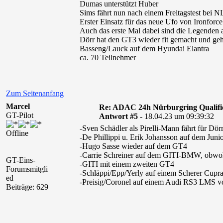
Dumas unterstützt Huber
Sims fährt nun nach einem Freitagstest bei 
Erster Einsatz für das neue Ufo von Ironforce
Auch das erste Mal dabei sind die Legenden
Dörr hat den GT3 wieder fit gemacht und geht
Basseng/Lauck auf dem Hyundai Elantra
ca. 70 Teilnehmer
Zum Seitenanfang
Marcel
Re: ADAC 24h Nürburgring Qualifi
GT-Pilot
Antwort #5 -
18.04.23 um 09:39:32
-Sven Schädler als Pirelli-Mann fährt für Dör
Offline
-De Phillippi u. Erik Johansson auf dem 
-Hugo Sasse wieder auf dem GT4
-Carrie Schreiner auf dem GITI-BMW, obwohl
GT-Eins-
-GITI mit einem zweiten GT4
Forumsmitgli
-Schläppi/Epp/Yerly auf einem Scherer Cup
ed
-Preisig/Coronel auf einem Audi RS3 LMS vo
Beiträge: 629