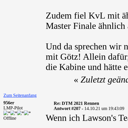
Zudem fiel KvL mit äh
Master Finale ähnlich 
Und da sprechen wir no
mit Götz! Allein dafür
die Kabine und hätte
«
Zuletzt geän
Zum Seitenanfang
956er
Re: DTM 2021 Rennen
LMP-Pilot
Antwort #207 -
14.10.21 um 19:43:09
Wenn ich Lawson's Te
Offline