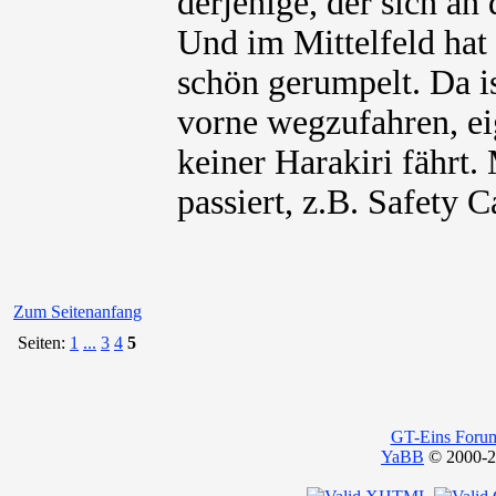
derjenige, der sich an
Und im Mittelfeld hat
schön gerumpelt. Da i
vorne wegzufahren, eig
keiner Harakiri fährt.
passiert, z.B. Safety 
Zum Seitenanfang
Seiten:
1
...
3
4
5
GT-Eins Foru
YaBB
© 2000-20