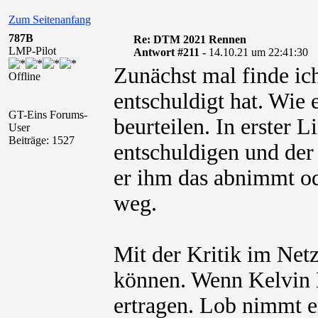
Zum Seitenanfang
787B
Re: DTM 2021 Rennen
LMP-Pilot
Antwort #211 -
14.10.21 um 22:41:30
Zunächst mal finde ich
Offline
entschuldigt hat. Wie 
GT-Eins Forums-
beurteilen. In erster L
User
Beiträge: 1527
entschuldigen und der
er ihm das abnimmt od
weg.
Mit der Kritik im Net
können. Wenn Kelvin M
ertragen. Lob nimmt er