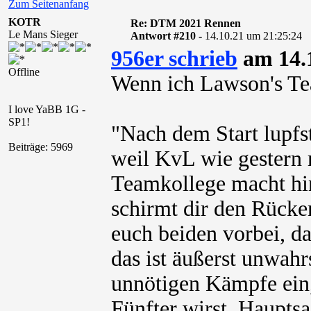
Zum Seitenanfang
KOTR
Re: DTM 2021 Rennen
Le Mans Sieger
Antwort #210 -
14.10.21 um 21:25:24
956er schrieb
am 14.1
Offline
Wenn ich Lawson's Te
I love YaBB 1G -
SP1!
"Nach dem Start lupfst
Beiträge: 5969
weil KvL wie gestern 
Teamkollege macht hi
schirmt dir den Rücke
euch beiden vorbei, d
das ist äußerst unwahr
unnötigen Kämpfe ein, 
Fünfter wirst, Hauptsa