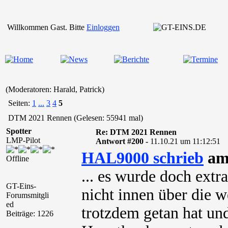
Willkommen Gast. Bitte
Einloggen
(Moderatoren: Harald, Patrick)
Seiten:
1
...
3
4
5
DTM 2021 Rennen (Gelesen: 55941 mal)
Spotter
Re: DTM 2021 Rennen
LMP-Pilot
Antwort #200 -
11.10.21 um 11:12:51
HAL9000 schrieb
am 
Offline
... es wurde doch extr
GT-Eins-
nicht innen über die 
Forumsmitgli
ed
trotzdem getan hat un
Beiträge: 1226