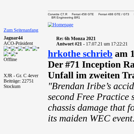
Corvette C7.R Ferrari 458 GTE Ferrari 488 GTE / 
BR Engineering BR1
Zum Seitenanfang
Jaguar44
Re: 6h Monza 2021
ACO-Präsident
Antwort #21 -
17.07.21 um 17:22:21
hrkothe schrieb
am 1
Offline
Der #71 Inception R
Unfall im zweiten Tra
XJR - Gr. C 4ever
Beiträge: 22751
"Brendan Iribe’s accid
Stockum
second Free Practice s
chassis damage that f
its maiden WEC event