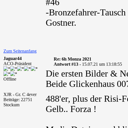
#46
-Bronzefahrer-Tausch
Gostner.
Zum Seitenanfang
Jaguar44
Re: 6h Monza 2021
ACO-Präsident
Antwort #13 -
15.07.21 um 13:18:55
Die ersten Bilder & N
Offline
Beide Glickenhaus 007 
XJR - Gr. C 4ever
488'er, plus der Risi-
Beiträge: 22751
Stockum
Gelb.. Forza !