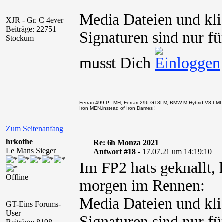
Media Dateien und kli
XJR - Gr. C 4ever
Beiträge: 22751
Signaturen sind nur fü
Stockum
musst Dich
Ferrari 499-P LMH, Ferrari 296 GT3LM, BMW M-Hybrid V8 LM
Iron MEN.instead of Iron Dames !
Zum Seitenanfang
hrkothe
Re: 6h Monza 2021
Le Mans Sieger
Antwort #18 -
17.07.21 um 14:19:10
Im FP2 hats geknallt, 
Offline
morgen im Rennen:
Media Dateien und kli
GT-Eins Forums-
User
Signaturen sind nur fü
Beiträge: 8198