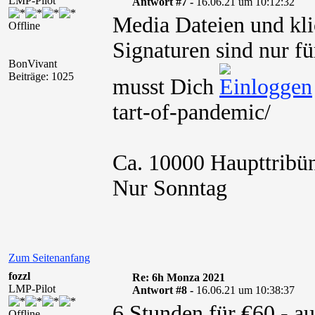
LMP-Pilot
Antwort #7 -
16.06.21 um 10:12:32
Media Dateien und kli
Offline
Signaturen sind nur fü
BonVivant
Beiträge: 1025
musst Dich
tart-of-pandemic/
Ca. 10000 Haupttribü
Nur Sonntag
Zum Seitenanfang
fozzl
Re: 6h Monza 2021
LMP-Pilot
Antwort #8 -
16.06.21 um 10:38:37
6 Stunden für €60,- au
Offline