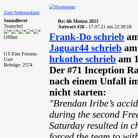
Zum Seitenanfang
Soundlover
Re: 6h Monza 2021
Teamchef
Antwort #26 -
17.07.21 um 22:39:18
Frank-Do schrieb
am
Offline
Jaguar44 schrieb
am 
GT-Eins Forums-
hrkothe schrieb
am 1
User
Beiträge: 2574
Der #71 Inception Ra
nach einem Unfall im
nicht starten:
"Brendan Iribe’s accid
during the second Fre
Saturday resulted in c
forced the team to wi