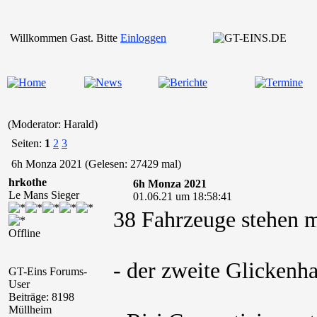
Willkommen Gast. Bitte
Einloggen
(Moderator: Harald)
Seiten:
1
2
3
6h Monza 2021 (Gelesen: 27429 mal)
hrkothe
6h Monza 2021
Le Mans Sieger
01.06.21 um 18:58:41
38 Fahrzeuge stehen m
Offline
- der zweite Glickenh
GT-Eins Forums-
User
Beiträge: 8198
Müllheim