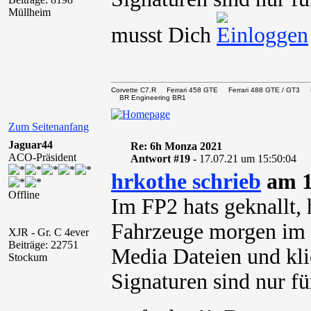
Müllheim
musst Dich
Corvette C7.R Ferrari 458 GTE Ferrari 488 GTE / 
BR Engineering BR1
Zum Seitenanfang
Jaguar44
Re: 6h Monza 2021
ACO-Präsident
Antwort #19 -
17.07.21 um 15:50:04
hrkothe schrieb
am 1
Offline
Im FP2 hats geknallt, 
Fahrzeuge morgen im
XJR - Gr. C 4ever
Beiträge: 22751
Media Dateien und kli
Stockum
Signaturen sind nur für