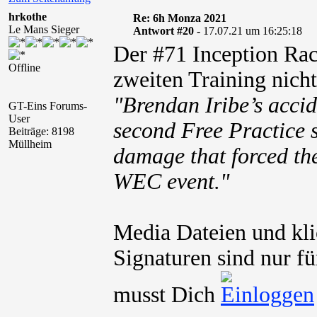
hrkothe
Re: 6h Monza 2021
Le Mans Sieger
Antwort #20 -
17.07.21 um 16:25:18
Der #71 Inception Rac
Offline
zweiten Training nicht
"Brendan Iribe’s accid
GT-Eins Forums-
User
second Free Practice s
Beiträge: 8198
Müllheim
damage that forced th
WEC event."
Media Dateien und kli
Signaturen sind nur fü
musst Dich