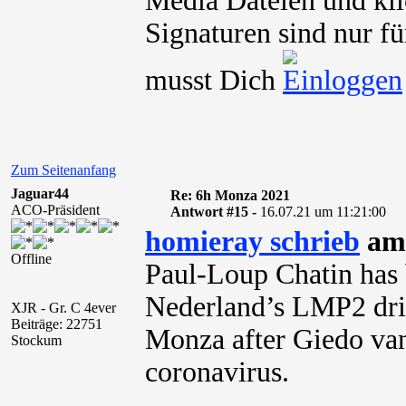
Media Dateien und kli
Signaturen sind nur fü
musst Dich
Zum Seitenanfang
Jaguar44
Re: 6h Monza 2021
ACO-Präsident
Antwort #15 -
16.07.21 um 11:21:00
homieray schrieb
am 
Offline
Paul-Loup Chatin has 
Nederland’s LMP2 driv
XJR - Gr. C 4ever
Beiträge: 22751
Monza after Giedo van 
Stockum
coronavirus.