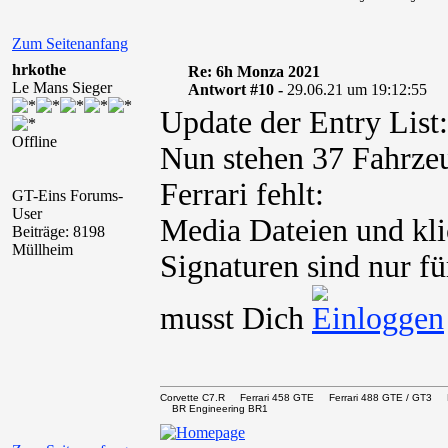
Zum Seitenanfang
hrkothe
Re: 6h Monza 2021
Le Mans Sieger
Antwort #10 -
29.06.21 um 19:12:55
Update der Entry List:
Offline
Nun stehen 37 Fahrzeu
Ferrari fehlt:
GT-Eins Forums-
User
Media Dateien und kli
Beiträge: 8198
Müllheim
Signaturen sind nur fü
musst Dich
Corvette C7.R Ferrari 458 GTE Ferrari 488 GTE / 
BR Engineering BR1