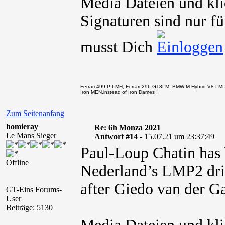
Media Dateien und kli
Signaturen sind nur fü
musst Dich
Ferrari 499-P LMH, Ferrari 296 GT3LM, BMW M-Hybrid V8 LM
Iron MEN.instead of Iron Dames !
Zum Seitenanfang
homieray
Re: 6h Monza 2021
Le Mans Sieger
Antwort #14 -
15.07.21 um 23:37:49
Paul-Loup Chatin has 
Offline
Nederland’s LMP2 driv
after Giedo van der Ga
GT-Eins Forums-
User
Beiträge: 5130