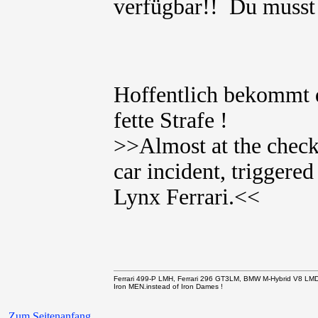
verfügbar!! Du muss
Hoffentlich bekommt 
fette Strafe !
>>Almost at the check
car incident, triggere
Lynx Ferrari.<<
Ferrari 499-P LMH, Ferrari 296 GT3LM, BMW M-Hybrid V8 LM
Iron MEN.instead of Iron Dames !
Zum Seitenanfang