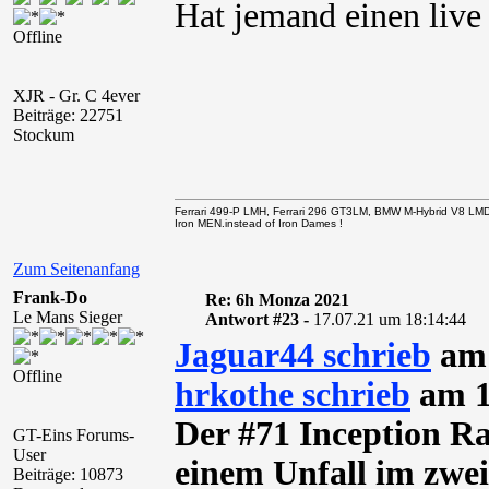
Hat jemand einen live 
Offline
XJR - Gr. C 4ever
Beiträge: 22751
Stockum
Ferrari 499-P LMH, Ferrari 296 GT3LM, BMW M-Hybrid V8 LM
Iron MEN.instead of Iron Dames !
Zum Seitenanfang
Frank-Do
Re: 6h Monza 2021
Le Mans Sieger
Antwort #23 -
17.07.21 um 18:14:44
Jaguar44 schrieb
am 
Offline
hrkothe schrieb
am 1
Der #71 Inception Ra
GT-Eins Forums-
User
einem Unfall im zwei
Beiträge: 10873