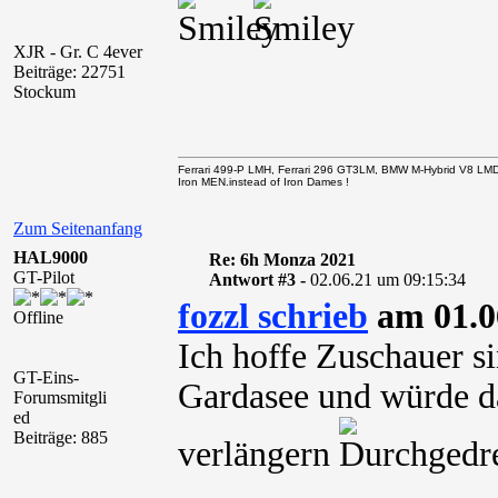
XJR - Gr. C 4ever
Beiträge: 22751
Stockum
Ferrari 499-P LMH, Ferrari 296 GT3LM, BMW M-Hybrid V8 LM
Iron MEN.instead of Iron Dames !
Zum Seitenanfang
HAL9000
Re: 6h Monza 2021
GT-Pilot
Antwort #3 -
02.06.21 um 09:15:34
fozzl schrieb
am 01.0
Offline
Ich hoffe Zuschauer s
GT-Eins-
Gardasee und würde d
Forumsmitgli
ed
Beiträge: 885
verlängern