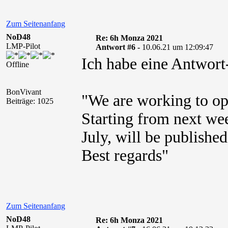
Zum Seitenanfang
NoD48
Re: 6h Monza 2021
LMP-Pilot
Antwort #6 -
10.06.21 um 12:09:47
Ich habe eine Antwor
Offline
BonVivant
"We are working to ope
Beiträge: 1025
Starting from next we
July, will be publishe
Best regards"
Zum Seitenanfang
NoD48
Re: 6h Monza 2021