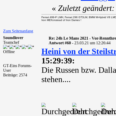
«
Zuletzt geändert
Ferrari 499-P LMH, Ferrari 296 GT3LM, BMW M-Hybrid V8 LM
Iron MEN.instead of Iron Dames !
Zum Seitenanfang
Soundlover
Re: 24h Le Mans 2021 - Vor-Rennthr
Teamchef
Antwort #60 -
23.03.21 um 12:26:44
Heini von der Steilst
Offline
15:29:39:
GT-Eins Forums-
Die Russen bzw. Dall
User
Beiträge: 2574
stehen....