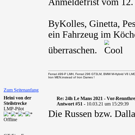
Anmeldefrist vom 12. 
ByKolles, Ginetta, Pe
ein Fahrzeug im Köch
überraschen.
Ferrari 499-P LMH, Ferrari 296 GT3LM, BMW M-Hybrid V8 LM
Iron MEN.instead of Iron Dames !
Zum Seitenanfang
Heini von der
Re: 24h Le Mans 2021 - Vor-Rennthr
Steilstrecke
Antwort #51 -
10.03.21 um 15:29:39
LMP-Pilot
Die Russen bzw. Dalla
Offline