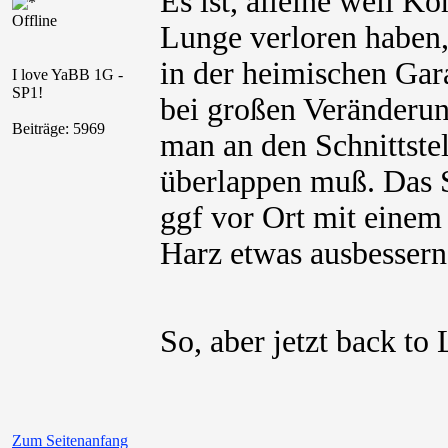
Es ist, alleine weil Ko
Offline
Lunge verloren haben,
in der heimischen Ga
I love YaBB 1G -
SP1!
bei großen Veränderun
Beiträge: 5969
man an den Schnittste
überlappen muß. Das S
ggf vor Ort mit eine
Harz etwas ausbessern
So, aber jetzt back t
Zum Seitenanfang