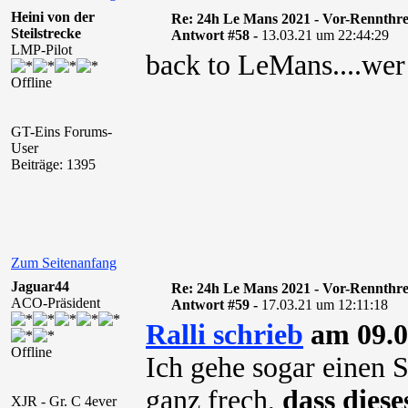
Heini von der
Re: 24h Le Mans 2021 - Vor-Rennthr
Steilstrecke
Antwort #58 -
13.03.21 um 22:44:29
LMP-Pilot
back to LeMans....wer w
Offline
GT-Eins Forums-
User
Beiträge: 1395
Zum Seitenanfang
Jaguar44
Re: 24h Le Mans 2021 - Vor-Rennthr
ACO-Präsident
Antwort #59 -
17.03.21 um 12:11:18
Ralli schrieb
am 09.0
Offline
Ich gehe sogar einen S
ganz frech,
dass dies
XJR - Gr. C 4ever