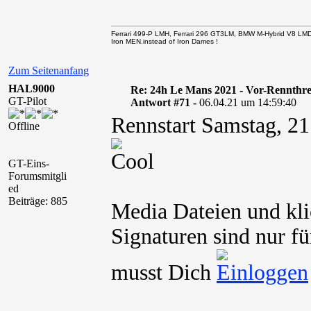
Ferrari 499-P LMH, Ferrari 296 GT3LM, BMW M-Hybrid V8 LM
Iron MEN.instead of Iron Dames !
Zum Seitenanfang
HAL9000
Re: 24h Le Mans 2021 - Vor-Rennthr
GT-Pilot
Antwort #71 -
06.04.21 um 14:59:40
Rennstart Samstag, 2
Offline
GT-Eins-
Forumsmitgli
ed
Beiträge: 885
Media Dateien und kli
Signaturen sind nur fü
musst Dich