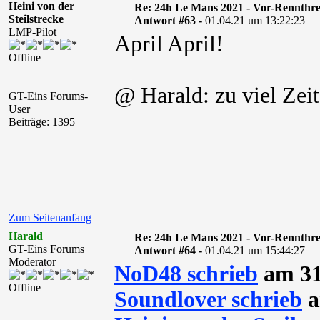
Heini von der
Re: 24h Le Mans 2021 - Vor-Rennthr
Steilstrecke
Antwort #63 -
01.04.21 um 13:22:23
LMP-Pilot
April April!
Offline
@ Harald: zu viel Zeit
GT-Eins Forums-
User
Beiträge: 1395
Zum Seitenanfang
Harald
Re: 24h Le Mans 2021 - Vor-Rennthr
GT-Eins Forums
Antwort #64 -
01.04.21 um 15:44:27
Moderator
NoD48 schrieb
am 31
Offline
Soundlover schrieb
a