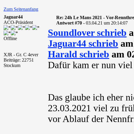
Zum Seitenanfang
Jaguar44
Re: 24h Le Mans 2021 - Vor-Rennthr
ACO-Präsident
Antwort #70 -
03.04.21 um 20:14:07
Soundlover schrieb
a
Offline
Jaguar44 schrieb
am 
Harald schrieb
am 02
XJR - Gr. C 4ever
Beiträge: 22751
Dafür kam er nun viel 
Stockum
Das glaube ich eher nic
23.03.2021 viel zu fr
vor Ablauf der Nennfri