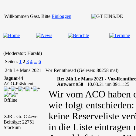
Willkommen Gast. Bitte
Einloggen
(Moderator: Harald)
Seiten:
1
2
3
4
...
6
24h Le Mans 2021 - Vor-Rennthread (Gelesen: 80258 mal)
Jaguar44
Re: 24h Le Mans 2021 - Vor-Rennthr
ACO-Präsident
Antwort #50 -
10.03.21 um 09:11:25
Wir vom ACO haben ei
Offline
wie folgt entschieden
keine Reserveliste verö
XJR - Gr. C 4ever
Beiträge: 22751
in die Liste eintragen
Stockum