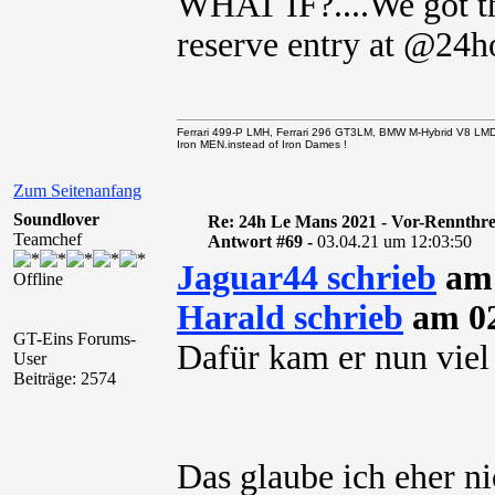
WHAT IF?....We got thi
reserve entry at @24
Ferrari 499-P LMH, Ferrari 296 GT3LM, BMW M-Hybrid V8 LM
Iron MEN.instead of Iron Dames !
Zum Seitenanfang
Soundlover
Re: 24h Le Mans 2021 - Vor-Rennthr
Teamchef
Antwort #69 -
03.04.21 um 12:03:50
Jaguar44 schrieb
am 
Offline
Harald schrieb
am 02
GT-Eins Forums-
Dafür kam er nun viel 
User
Beiträge: 2574
Das glaube ich eher nic