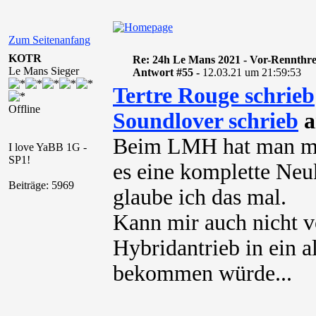
Zum Seitenanfang
KOTR
Re: 24h Le Mans 2021 - Vor-Rennthr
Le Mans Sieger
Antwort #55 -
12.03.21 um 21:59:53
Tertre Rouge schrieb
Offline
Soundlover schrieb
a
Beim LMH hat man me
I love YaBB 1G -
SP1!
es eine komplette Neuk
Beiträge: 5969
glaube ich das mal.
Kann mir auch nicht v
Hybridantrieb in ein al
bekommen würde...