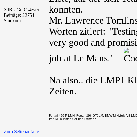
konnten.
XJR - Gr. C 4ever
Beiträge: 22751
Mr. Lawrence Tomlins
Stockum
Worten zitiert: "Testi
very good and promisi
job at Le Mans."
Na also.. die LMP1 Kla
Zeiten.
Ferrari 499-P LMH, Ferrari 296 GT3LM, BMW M-Hybrid V8 LM
Iron MEN.instead of Iron Dames !
Zum Seitenanfang