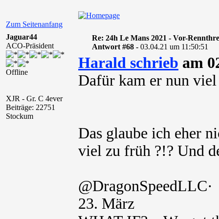
Zum Seitenanfang
Jaguar44
Re: 24h Le Mans 2021 - Vor-Rennthr
ACO-Präsident
Antwort #68 -
03.04.21 um 11:50:51
Harald schrieb
am 02
Offline
Dafür kam er nun viel 
XJR - Gr. C 4ever
Beiträge: 22751
Stockum
Das glaube ich eher ni
viel zu früh ?!? Und d
@DragonSpeedLLC·
23. März