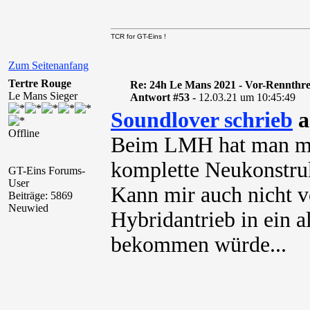
TCR for GT-Eins !
Zum Seitenanfang
Tertre Rouge
Re: 24h Le Mans 2021 - Vor-Rennthr
Le Mans Sieger
Antwort #53 -
12.03.21 um 10:45:49
Soundlover schrieb
a
Offline
Beim LMH hat man meh
komplette Neukonstrukt
GT-Eins Forums-
User
Kann mir auch nicht v
Beiträge: 5869
Neuwied
Hybridantrieb in ein al
bekommen würde...