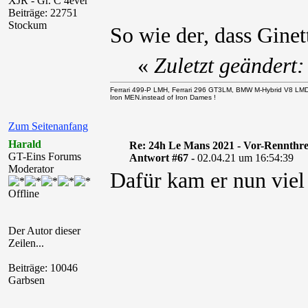
XJR - Gr. C 4ever
Beiträge: 22751
Stockum
So wie der, dass Gine
«
Zuletzt geändert
Ferrari 499-P LMH, Ferrari 296 GT3LM, BMW M-Hybrid V8 LM
Iron MEN.instead of Iron Dames !
Zum Seitenanfang
Harald
Re: 24h Le Mans 2021 - Vor-Rennthr
GT-Eins Forums
Antwort #67 -
02.04.21 um 16:54:39
Moderator
Dafür kam er nun viel 
Offline
Der Autor dieser
Zeilen...
Beiträge: 10046
Garbsen