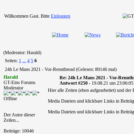
Willkommen Gast. Bitte
Einloggen
(Moderator: Harald)
Seiten:
1
...
4
5
6
24h Le Mans 2021 - Vor-Rennthread (Gelesen: 80146 mal)
Harald
Re: 24h Le Mans 2021 - Vor-Rennth
GT-Eins Forums
Antwort #250 -
19.08.21 um 23:06:05
Moderator
Hier alle Zeiten (eben aufgearbeitet) und der 
Offline
Media Dateien und klickbare Links in Beiträg
Media Dateien und klickbare Links in Beiträg
Der Autor dieser
Zeilen...
Beiträge: 10046