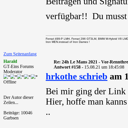
Beiträgen und Signatur
verfügbar!! Du muss
Ferrari 499-P LMH, Ferrari 296 GT3LM, BMW M-Hybrid V8 LM
Iron MEN.instead of Iron Dames !
Zum Seitenanfang
Harald
Re: 24h Le Mans 2021 - Vor-Rennthr
GT-Eins Forums
Antwort #158 -
15.08.21 um 18:45:08
Moderator
hrkothe schrieb
am 1
Offline
Bei mir ging der Lin
Der Autor dieser
Hier, hoffe man kanns
Zeilen...
..
Beiträge: 10046
Garbsen