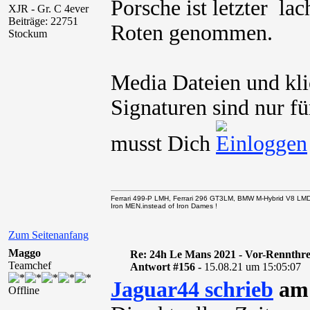
Porsche ist letzter
XJR - Gr. C 4ever
Beiträge: 22751
Roten genommen.
Stockum
Media Dateien und kli
Signaturen sind nur fü
musst Dich
Ferrari 499-P LMH, Ferrari 296 GT3LM, BMW M-Hybrid V8 LM
Iron MEN.instead of Iron Dames !
Zum Seitenanfang
Maggo
Re: 24h Le Mans 2021 - Vor-Rennthr
Teamchef
Antwort #156 -
15.08.21 um 15:05:07
Jaguar44 schrieb
am 
Offline