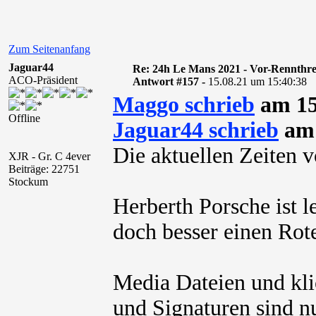
Zum Seitenanfang
Jaguar44
Re: 24h Le Mans 2021 - Vor-Rennthr
ACO-Präsident
Antwort #157 -
15.08.21 um 15:40:38
Maggo schrieb
am 15
Offline
Jaguar44 schrieb
am 
Die aktuellen Zeiten 
XJR - Gr. C 4ever
Beiträge: 22751
Stockum
Herberth Porsche ist l
doch besser einen Ro
Media Dateien und kli
und Signaturen sind nu