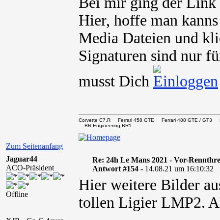
Bei mir ging der Lin
Hier, hoffe man kanns
Media Dateien und kli
Signaturen sind nur fü
musst Dich
Corvette C7.R Ferrari 458 GTE Ferrari 488 GTE / 
BR Engineering BR1
Zum Seitenanfang
Jaguar44
Re: 24h Le Mans 2021 - Vor-Rennthr
ACO-Präsident
Antwort #154 -
14.08.21 um 16:10:32
Hier weitere Bilder a
Offline
tollen Ligier LMP2. A