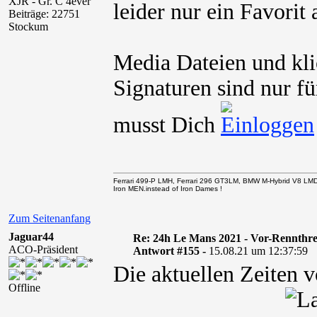
XJR - Gr. C 4ever
leider nur ein Favori
Beiträge: 22751
Stockum
Media Dateien und kli
Signaturen sind nur fü
musst Dich
Ferrari 499-P LMH, Ferrari 296 GT3LM, BMW M-Hybrid V8 LM
Iron MEN.instead of Iron Dames !
Zum Seitenanfang
Jaguar44
Re: 24h Le Mans 2021 - Vor-Rennthr
ACO-Präsident
Antwort #155 -
15.08.21 um 12:37:59
Die aktuellen Zeiten 
Offline