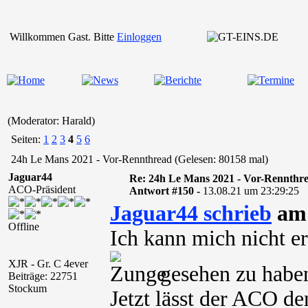
Willkommen Gast. Bitte
Einloggen
(Moderator: Harald)
Seiten:
1
2
3
4
5
6
24h Le Mans 2021 - Vor-Rennthread (Gelesen: 80158 mal)
Jaguar44
Re: 24h Le Mans 2021 - Vor-Rennthr
ACO-Präsident
Antwort #150 -
13.08.21 um 23:29:25
Jaguar44 schrieb
am 
Offline
Ich kann mich nicht 
XJR - Gr. C 4ever
gesehen zu habe
Beiträge: 22751
Stockum
Jetzt lässt der ACO de