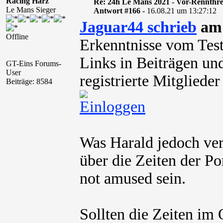
Racing Harz
Re: 24h Le Mans 2021 - Vor-Rennthr
Le Mans Sieger
Antwort #166 -
16.08.21 um 13:27:12
Jaguar44 schrieb
am 
Offline
Erkenntnisse vom Test
Links in Beiträgen und
GT-Eins Forums-
User
registrierte Mitglied
Beiträge: 8584
Was Harald jedoch ve
über die Zeiten der P
not amused sein.
Sollten die Zeiten im 