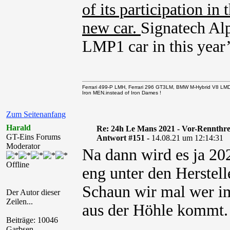
of its participation in
new car.
Signatech Alp
LMP1 car in this year’
Ferrari 499-P LMH, Ferrari 296 GT3LM, BMW M-Hybrid V8 LM
Iron MEN.instead of Iron Dames !
Zum Seitenanfang
Harald
Re: 24h Le Mans 2021 - Vor-Rennthr
GT-Eins Forums
Antwort #151 -
14.08.21 um 12:14:31
Moderator
Na dann wird es ja 20
Offline
eng unter den Herstell
Schaun wir mal wer i
Der Autor dieser
Zeilen...
aus der Höhle kommt.
Beiträge: 10046
Garbsen