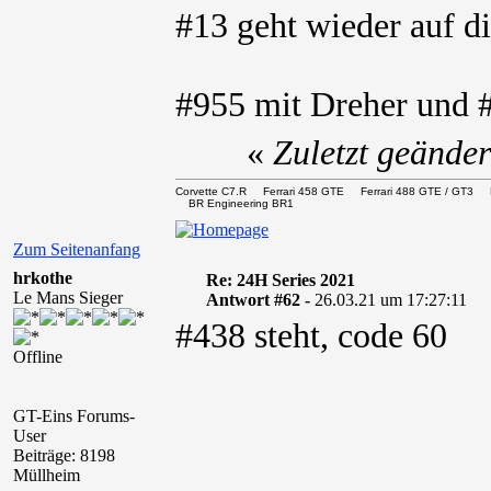
#13 geht wieder auf d
#955 mit Dreher und 
«
Zuletzt geände
Corvette C7.R Ferrari 458 GTE Ferrari 488 GTE / 
BR Engineering BR1
Zum Seitenanfang
hrkothe
Re: 24H Series 2021
Le Mans Sieger
Antwort #62 -
26.03.21 um 17:27:11
#438 steht, code 60
Offline
GT-Eins Forums-
User
Beiträge: 8198
Müllheim