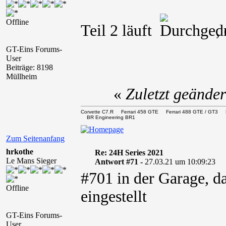
Offline
Teil 2 läuft
,
GT-Eins Forums-
User
Beiträge: 8198
Müllheim
«
Zuletzt geände
Corvette C7.R Ferrari 458 GTE Ferrari 488 GTE / 
BR Engineering BR1
Zum Seitenanfang
hrkothe
Re: 24H Series 2021
Le Mans Sieger
Antwort #71 -
27.03.21 um 10:09:23
#701 in der Garage, d
Offline
eingestellt
GT-Eins Forums-
User