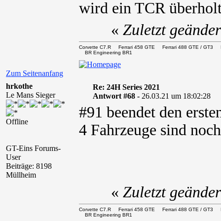
wird ein TCR überholt
«
Zuletzt geände
Corvette C7.R Ferrari 458 GTE Ferrari 488 GTE / 
BR Engineering BR1
Zum Seitenanfang
hrkothe
Re: 24H Series 2021
Le Mans Sieger
Antwort #68 -
26.03.21 um 18:02:28
#91 beendet den erste
Offline
4 Fahrzeuge sind noch
GT-Eins Forums-
User
Beiträge: 8198
Müllheim
«
Zuletzt geände
Corvette C7.R Ferrari 458 GTE Ferrari 488 GTE / 
BR Engineering BR1