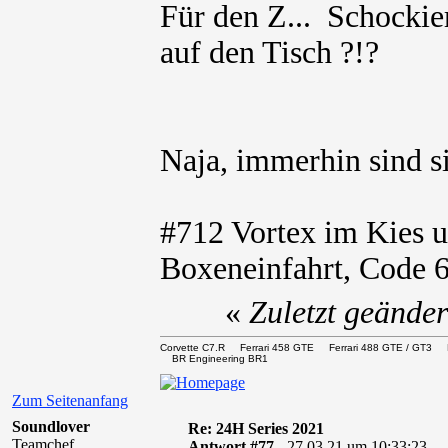
Für den Z...
auf den Tisch ?!?
Naja, immerhin sind s
#712 Vortex im Kies u
Boxeneinfahrt, Code 
«
Zuletzt geände
Corvette C7.R Ferrari 458 GTE Ferrari 488 GTE / 
BR Engineering BR1
Zum Seitenanfang
Soundlover
Re: 24H Series 2021
Teamchef
Antwort #77 -
27.03.21 um 10:33:23