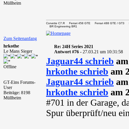
Müllheim
Corvette C7.R Ferrari 458 GTE Ferrari 488 GTE / 
BR Engineering BR1
Zum Seitenanfang
hrkothe
Re: 24H Series 2021
Le Mans Sieger
Antwort #76 -
27.03.21 um 10:31:58
Jaguar44 schrieb
am 
Offline
hrkothe schrieb
am 2
Jaguar44 schrieb
am 
GT-Eins Forums-
User
hrkothe schrieb
am 2
Beiträge: 8198
Müllheim
#701 in der Garage, d
Spur überprüft/neu ein