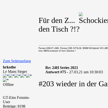
Für den Z...
den Tisch ?!?
Ferrari 499-P LMH, Ferrari 296 GT3LM, BMW M-Hybrid V8 LM
Iron MEN.instead of Iron Dames !
Zum Seitenanfang
hrkothe
Re: 24H Series 2021
Le Mans Sieger
Antwort #75 -
27.03.21 um 10:30:03
#203 wieder in der G
Offline
GT-Eins Forums-
User
Beiträge: 8198