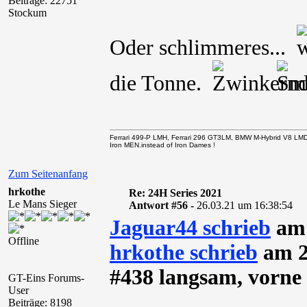
Beiträge: 22751
Stockum
Oder schlimmeres...
die Tonne.
Ferrari 499-P LMH, Ferrari 296 GT3LM, BMW M-Hybrid V8 LM
Iron MEN.instead of Iron Dames !
Zum Seitenanfang
hrkothe
Re: 24H Series 2021
Le Mans Sieger
Antwort #56 -
26.03.21 um 16:38:54
Jaguar44 schrieb
am 
Offline
hrkothe schrieb
am 2
#438 langsam, vorne 
GT-Eins Forums-
User
Beiträge: 8198