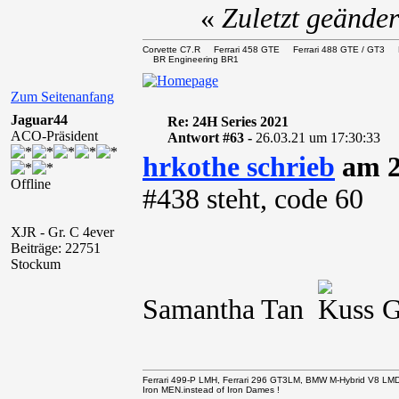
«
Zuletzt geände
Corvette C7.R Ferrari 458 GTE Ferrari 488 GTE / 
BR Engineering BR1
Zum Seitenanfang
Jaguar44
Re: 24H Series 2021
ACO-Präsident
Antwort #63 -
26.03.21 um 17:30:33
hrkothe schrieb
am 2
Offline
#438 steht, code 60
XJR - Gr. C 4ever
Beiträge: 22751
Stockum
Samantha Tan
Gel
Ferrari 499-P LMH, Ferrari 296 GT3LM, BMW M-Hybrid V8 LM
Iron MEN.instead of Iron Dames !