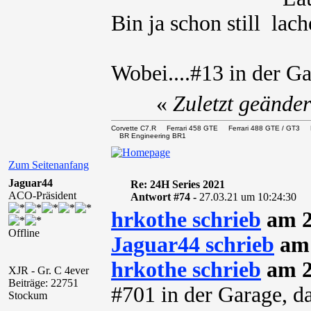
Bin ja schon still
Wobei....#13 in der G
«
Zuletzt geände
Corvette C7.R Ferrari 458 GTE Ferrari 488 GTE / 
BR Engineering BR1
Zum Seitenanfang
Jaguar44
Re: 24H Series 2021
ACO-Präsident
Antwort #74 -
27.03.21 um 10:24:30
hrkothe schrieb
am 2
Offline
Jaguar44 schrieb
am 
hrkothe schrieb
am 2
XJR - Gr. C 4ever
Beiträge: 22751
#701 in der Garage, d
Stockum