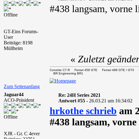
#438 langsam, vorne l
Offline
GT-Eins Forums-
User
Beiträge: 8198
Müllheim
«
Zuletzt geände
Corvette C7.R Ferrari 458 GTE Ferrari 488 GTE / 
BR Engineering BR1
Zum Seitenanfang
Jaguar44
Re: 24H Series 2021
ACO-Präsident
Antwort #55 -
26.03.21 um 16:34:02
hrkothe schrieb
am 2
Offline
#438 langsam, vorne 
XJR - Gr. C 4ever