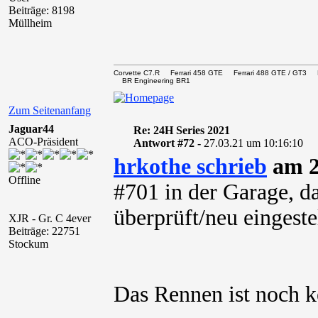
Beiträge: 8198
Müllheim
Corvette C7.R Ferrari 458 GTE Ferrari 488 GTE / 
BR Engineering BR1
Zum Seitenanfang
Jaguar44
Re: 24H Series 2021
ACO-Präsident
Antwort #72 -
27.03.21 um 10:16:10
hrkothe schrieb
am 2
Offline
#701 in der Garage, d
überprüft/neu eingeste
XJR - Gr. C 4ever
Beiträge: 22751
Stockum
Das Rennen ist noch 