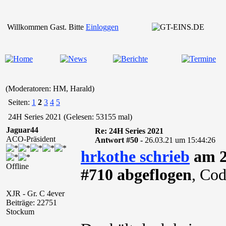
Willkommen Gast. Bitte
Einloggen
(Moderatoren: HM, Harald)
Seiten:
1
2
3
4
5
24H Series 2021 (Gelesen: 53155 mal)
Jaguar44
Re: 24H Series 2021
ACO-Präsident
Antwort #50 -
26.03.21 um 15:44:26
hrkothe schrieb
am 2
Offline
#710 abgeflogen
, Co
XJR - Gr. C 4ever
Beiträge: 22751
Stockum