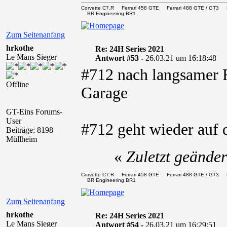
Corvette C7.R Ferrari 458 GTE Ferrari 488 GTE / 
BR Engineering BR1
Zum Seitenanfang
hrkothe
Re: 24H Series 2021
Le Mans Sieger
Antwort #53 -
26.03.21 um 16:18:48
#712 nach langsamer F
Offline
Garage
GT-Eins Forums-
User
#712 geht wieder auf 
Beiträge: 8198
Müllheim
«
Zuletzt geände
Corvette C7.R Ferrari 458 GTE Ferrari 488 GTE / 
BR Engineering BR1
Zum Seitenanfang
hrkothe
Re: 24H Series 2021
Le Mans Sieger
Antwort #54 -
26.03.21 um 16:29:51