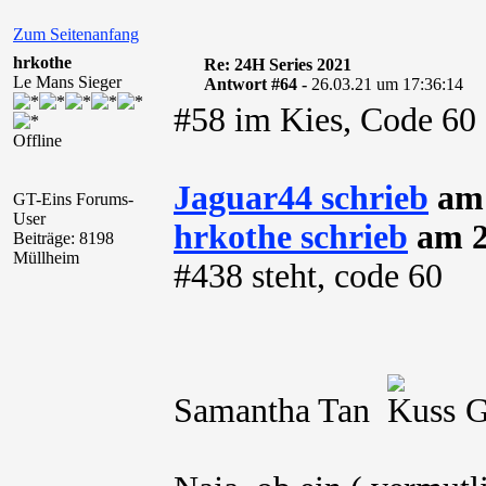
Zum Seitenanfang
hrkothe
Re: 24H Series 2021
Le Mans Sieger
Antwort #64 -
26.03.21 um 17:36:14
#58 im Kies, Code 60 
Offline
Jaguar44 schrieb
am 
GT-Eins Forums-
User
hrkothe schrieb
am 2
Beiträge: 8198
Müllheim
#438 steht, code 60
Samantha Tan
Gel