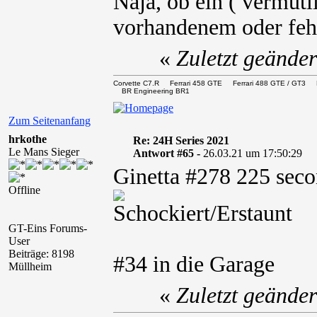
Naja, ob ein ( vermutl
vorhandenem oder fehl
«
Zuletzt geände
Corvette C7.R Ferrari 458 GTE Ferrari 488 GTE / 
BR Engineering BR1
Zum Seitenanfang
hrkothe
Re: 24H Series 2021
Le Mans Sieger
Antwort #65 -
26.03.21 um 17:50:29
Ginetta #278 225 seco
Offline
GT-Eins Forums-
User
Beiträge: 8198
#34 in die Garage
Müllheim
«
Zuletzt geände