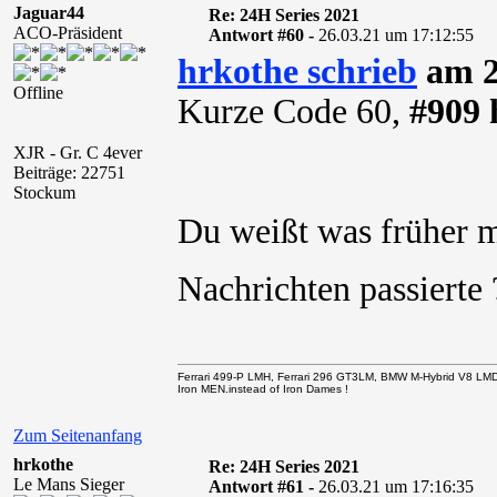
Jaguar44
Re: 24H Series 2021
ACO-Präsident
Antwort #60 -
26.03.21 um 17:12:55
hrkothe schrieb
am 2
Offline
Kurze Code 60,
#909 
XJR - Gr. C 4ever
Beiträge: 22751
Stockum
Du weißt was früher m
Nachrichten passiert
Ferrari 499-P LMH, Ferrari 296 GT3LM, BMW M-Hybrid V8 LM
Iron MEN.instead of Iron Dames !
Zum Seitenanfang
hrkothe
Re: 24H Series 2021
Le Mans Sieger
Antwort #61 -
26.03.21 um 17:16:35