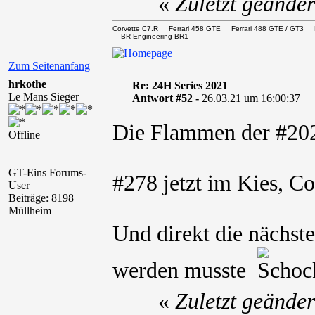
«
Zuletzt geände
Corvette C7.R Ferrari 458 GTE Ferrari 488 GTE / 
BR Engineering BR1
Zum Seitenanfang
hrkothe
Re: 24H Series 2021
Le Mans Sieger
Antwort #52 -
26.03.21 um 16:00:37
Die Flammen der #20
Offline
GT-Eins Forums-
#278 jetzt im Kies, C
User
Beiträge: 8198
Müllheim
Und direkt die nächst
werden musste
«
Zuletzt geände