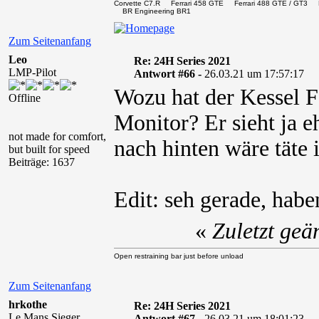
Corvette C7.R Ferrari 458 GTE Ferrari 488 GTE / 
BR Engineering BR1
Zum Seitenanfang
Leo
Re: 24H Series 2021
LMP-Pilot
Antwort #66 -
26.03.21 um 17:57:17
Wozu hat der Kessel F
Offline
Monitor? Er sieht ja 
not made for comfort,
nach hinten wäre täte 
but built for speed
Beiträge: 1637
Edit: seh gerade, hab
«
Zuletzt geä
Open restraining bar just before unload
Zum Seitenanfang
hrkothe
Re: 24H Series 2021
Le Mans Sieger
Antwort #67 -
26.03.21 um 18:01:23