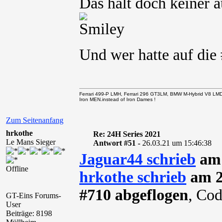
Das hält doch keiner a
Und wer hatte auf die
Ferrari 499-P LMH, Ferrari 296 GT3LM, BMW M-Hybrid V8 LM
Iron MEN.instead of Iron Dames !
Zum Seitenanfang
hrkothe
Re: 24H Series 2021
Le Mans Sieger
Antwort #51 -
26.03.21 um 15:46:38
Jaguar44 schrieb
am 
Offline
hrkothe schrieb
am 2
#710 abgeflogen
, Co
GT-Eins Forums-
User
Beiträge: 8198