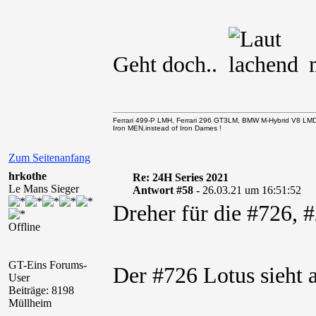
Geht doch..
m
Ferrari 499-P LMH, Ferrari 296 GT3LM, BMW M-Hybrid V8 LM
Iron MEN.instead of Iron Dames !
Zum Seitenanfang
hrkothe
Re: 24H Series 2021
Le Mans Sieger
Antwort #58 -
26.03.21 um 16:51:52
Dreher für die #726,
Offline
GT-Eins Forums-
Der #726 Lotus sieht 
User
Beiträge: 8198
Müllheim