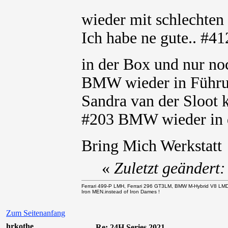
wieder mit schlechte
Ich habe ne gute.. #
in der Box und nur n
BMW wieder in Führu
Sandra van der Sloot 
#203 BMW wieder in 
Bring Mich Werkstat
«
Zuletzt geändert
Ferrari 499-P LMH, Ferrari 296 GT3LM, BMW M-Hybrid V8 LM
Iron MEN.instead of Iron Dames !
Zum Seitenanfang
hrkothe
Re: 24H Series 2021