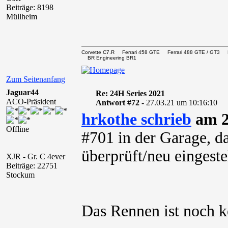
Beiträge: 8198
Müllheim
Corvette C7.R Ferrari 458 GTE Ferrari 488 GTE / 
BR Engineering BR1
Zum Seitenanfang
Jaguar44
Re: 24H Series 2021
ACO-Präsident
Antwort #72 -
27.03.21 um 10:16:10
hrkothe schrieb
am 2
Offline
#701 in der Garage, d
überprüft/neu eingeste
XJR - Gr. C 4ever
Beiträge: 22751
Stockum
Das Rennen ist noch 