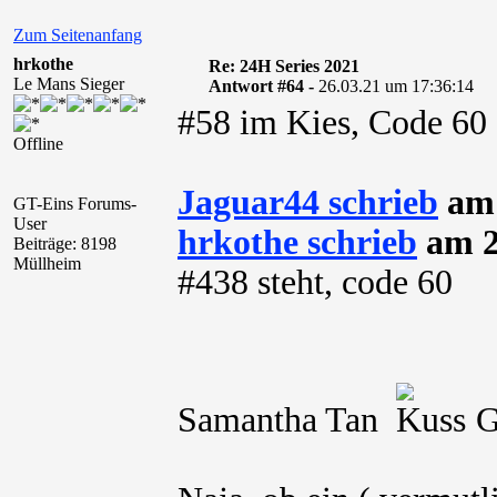
Zum Seitenanfang
hrkothe
Re: 24H Series 2021
Le Mans Sieger
Antwort #64 -
26.03.21 um 17:36:14
#58 im Kies, Code 60 
Offline
Jaguar44 schrieb
am 
GT-Eins Forums-
User
hrkothe schrieb
am 2
Beiträge: 8198
Müllheim
#438 steht, code 60
Samantha Tan
Gel