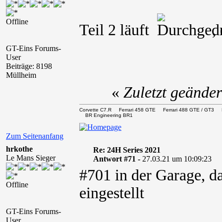
Offline
Teil 2 läuft
,
GT-Eins Forums-
User
Beiträge: 8198
Müllheim
«
Zuletzt geände
Corvette C7.R Ferrari 458 GTE Ferrari 488 GTE / 
BR Engineering BR1
Zum Seitenanfang
hrkothe
Re: 24H Series 2021
Le Mans Sieger
Antwort #71 -
27.03.21 um 10:09:23
#701 in der Garage, d
Offline
eingestellt
GT-Eins Forums-
User