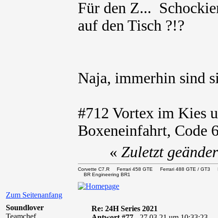
Für den Z...
auf den Tisch ?!?
Naja, immerhin sind s
#712 Vortex im Kies u
Boxeneinfahrt, Code 
«
Zuletzt geände
Corvette C7.R Ferrari 458 GTE Ferrari 488 GTE / 
BR Engineering BR1
Zum Seitenanfang
Soundlover
Re: 24H Series 2021
Teamchef
Antwort #77 -
27.03.21 um 10:33:23