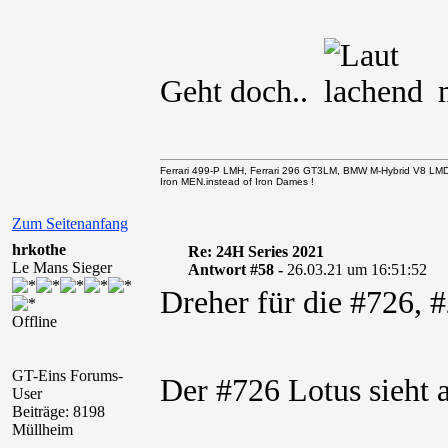
Geht doch..
m
Ferrari 499-P LMH, Ferrari 296 GT3LM, BMW M-Hybrid V8 LM
Iron MEN.instead of Iron Dames !
Zum Seitenanfang
hrkothe
Re: 24H Series 2021
Le Mans Sieger
Antwort #58 -
26.03.21 um 16:51:52
Dreher für die #726,
Offline
GT-Eins Forums-
Der #726 Lotus sieht 
User
Beiträge: 8198
Müllheim