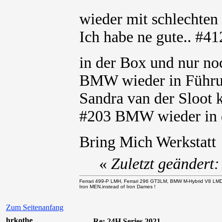
wieder mit schlechte
Ich habe ne gute.. #
in der Box und nur n
BMW wieder in Führu
Sandra van der Sloot 
#203 BMW wieder in 
Bring Mich Werkstat
«
Zuletzt geändert
Ferrari 499-P LMH, Ferrari 296 GT3LM, BMW M-Hybrid V8 LM
Iron MEN.instead of Iron Dames !
Zum Seitenanfang
hrkothe
Re: 24H Series 2021