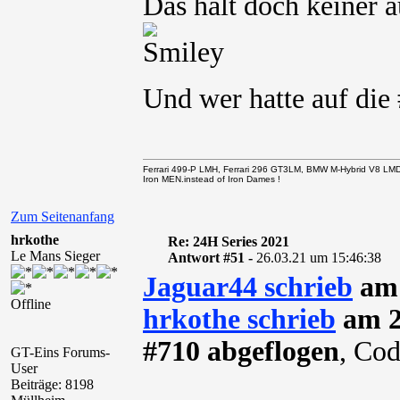
Das hält doch keiner a
Und wer hatte auf die
Ferrari 499-P LMH, Ferrari 296 GT3LM, BMW M-Hybrid V8 LM
Iron MEN.instead of Iron Dames !
Zum Seitenanfang
hrkothe
Re: 24H Series 2021
Le Mans Sieger
Antwort #51 -
26.03.21 um 15:46:38
Jaguar44 schrieb
am 
Offline
hrkothe schrieb
am 2
#710 abgeflogen
, Co
GT-Eins Forums-
User
Beiträge: 8198