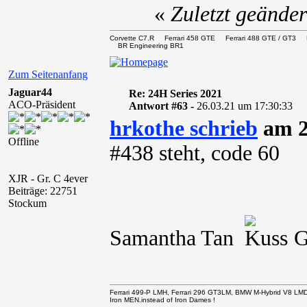
«
Zuletzt geände
Corvette C7.R Ferrari 458 GTE Ferrari 488 GTE / 
BR Engineering BR1
Zum Seitenanfang
Jaguar44
Re: 24H Series 2021
ACO-Präsident
Antwort #63 -
26.03.21 um 17:30:33
hrkothe schrieb
am 2
Offline
#438 steht, code 60
XJR - Gr. C 4ever
Beiträge: 22751
Stockum
Samantha Tan
Gel
Ferrari 499-P LMH, Ferrari 296 GT3LM, BMW M-Hybrid V8 LM
Iron MEN.instead of Iron Dames !