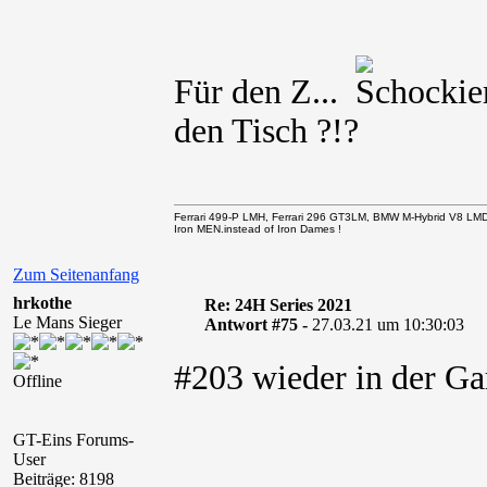
Für den Z...
den Tisch ?!?
Ferrari 499-P LMH, Ferrari 296 GT3LM, BMW M-Hybrid V8 LM
Iron MEN.instead of Iron Dames !
Zum Seitenanfang
hrkothe
Re: 24H Series 2021
Le Mans Sieger
Antwort #75 -
27.03.21 um 10:30:03
#203 wieder in der G
Offline
GT-Eins Forums-
User
Beiträge: 8198