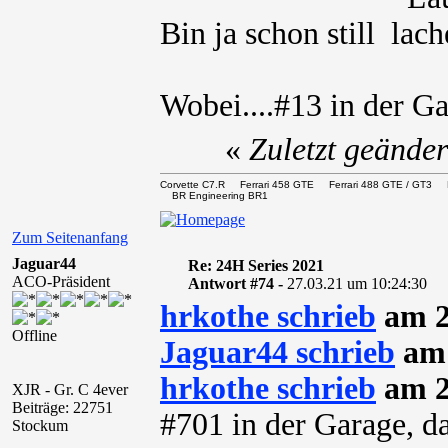
Bin ja schon still
Wobei....#13 in der G
«
Zuletzt geände
Corvette C7.R Ferrari 458 GTE Ferrari 488 GTE / 
BR Engineering BR1
Zum Seitenanfang
Jaguar44
Re: 24H Series 2021
ACO-Präsident
Antwort #74 -
27.03.21 um 10:24:30
hrkothe schrieb
am 2
Offline
Jaguar44 schrieb
am 
hrkothe schrieb
am 2
XJR - Gr. C 4ever
Beiträge: 22751
#701 in der Garage, d
Stockum