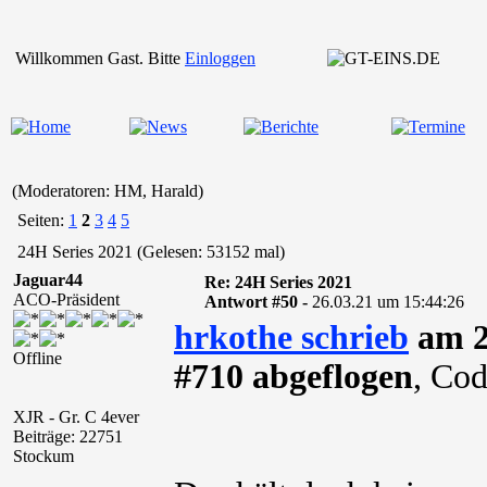
Willkommen Gast. Bitte
Einloggen
(Moderatoren: HM, Harald)
Seiten:
1
2
3
4
5
24H Series 2021 (Gelesen: 53152 mal)
Jaguar44
Re: 24H Series 2021
ACO-Präsident
Antwort #50 -
26.03.21 um 15:44:26
hrkothe schrieb
am 2
Offline
#710 abgeflogen
, Co
XJR - Gr. C 4ever
Beiträge: 22751
Stockum