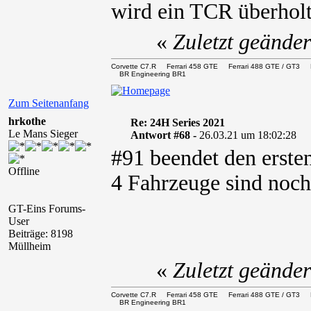
wird ein TCR überholt
«
Zuletzt geände
Corvette C7.R Ferrari 458 GTE Ferrari 488 GTE / 
BR Engineering BR1
Zum Seitenanfang
hrkothe
Re: 24H Series 2021
Le Mans Sieger
Antwort #68 -
26.03.21 um 18:02:28
#91 beendet den erste
Offline
4 Fahrzeuge sind noch
GT-Eins Forums-
User
Beiträge: 8198
Müllheim
«
Zuletzt geände
Corvette C7.R Ferrari 458 GTE Ferrari 488 GTE / 
BR Engineering BR1