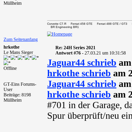
Müllheim
Corvette C7.R Ferrari 458 GTE Ferrari 488 GTE / 
BR Engineering BR1
Zum Seitenanfang
hrkothe
Re: 24H Series 2021
Le Mans Sieger
Antwort #76 -
27.03.21 um 10:31:58
Jaguar44 schrieb
am 
Offline
hrkothe schrieb
am 2
Jaguar44 schrieb
am 
GT-Eins Forums-
User
hrkothe schrieb
am 2
Beiträge: 8198
Müllheim
#701 in der Garage, d
Spur überprüft/neu ein