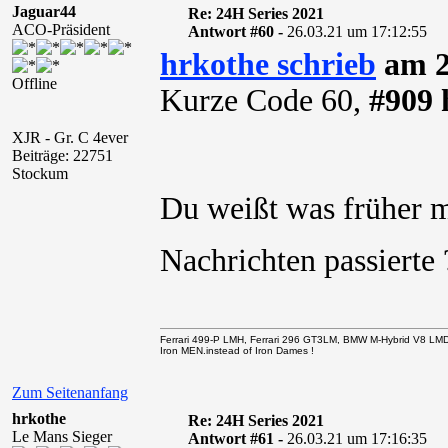
Jaguar44
Re: 24H Series 2021
ACO-Präsident
Antwort #60 -
26.03.21 um 17:12:55
hrkothe schrieb
am 2
Offline
Kurze Code 60,
#909 
XJR - Gr. C 4ever
Beiträge: 22751
Stockum
Du weißt was früher m
Nachrichten passiert
Ferrari 499-P LMH, Ferrari 296 GT3LM, BMW M-Hybrid V8 LM
Iron MEN.instead of Iron Dames !
Zum Seitenanfang
hrkothe
Re: 24H Series 2021
Le Mans Sieger
Antwort #61 -
26.03.21 um 17:16:35