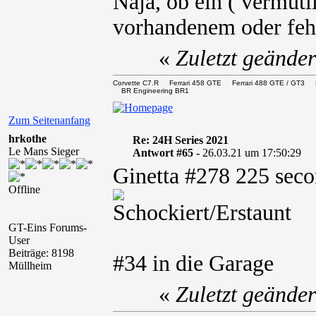
Naja, ob ein ( vermutl
vorhandenem oder fehl
«
Zuletzt geände
Corvette C7.R Ferrari 458 GTE Ferrari 488 GTE / 
BR Engineering BR1
Zum Seitenanfang
hrkothe
Re: 24H Series 2021
Le Mans Sieger
Antwort #65 -
26.03.21 um 17:50:29
Ginetta #278 225 seco
Offline
GT-Eins Forums-
User
Beiträge: 8198
#34 in die Garage
Müllheim
«
Zuletzt geände