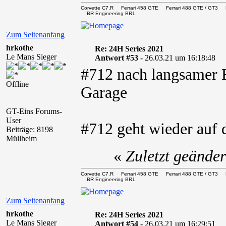
Corvette C7.R Ferrari 458 GTE Ferrari 488 GTE / 
BR Engineering BR1
Zum Seitenanfang
hrkothe
Re: 24H Series 2021
Le Mans Sieger
Antwort #53 -
26.03.21 um 16:18:48
#712 nach langsamer F
Offline
Garage
GT-Eins Forums-
User
#712 geht wieder auf 
Beiträge: 8198
Müllheim
«
Zuletzt geände
Corvette C7.R Ferrari 458 GTE Ferrari 488 GTE / 
BR Engineering BR1
Zum Seitenanfang
hrkothe
Re: 24H Series 2021
Le Mans Sieger
Antwort #54 -
26.03.21 um 16:29:51