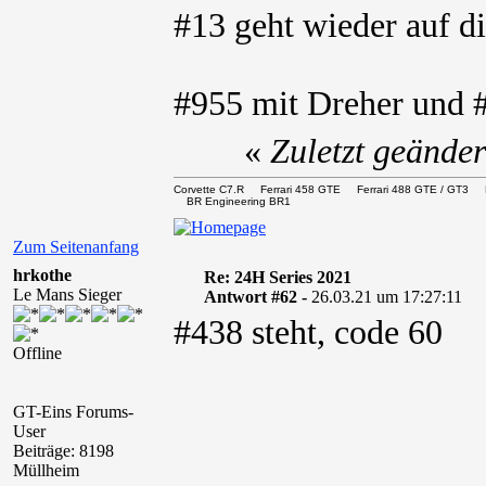
#13 geht wieder auf d
#955 mit Dreher und 
«
Zuletzt geände
Corvette C7.R Ferrari 458 GTE Ferrari 488 GTE / 
BR Engineering BR1
Zum Seitenanfang
hrkothe
Re: 24H Series 2021
Le Mans Sieger
Antwort #62 -
26.03.21 um 17:27:11
#438 steht, code 60
Offline
GT-Eins Forums-
User
Beiträge: 8198
Müllheim