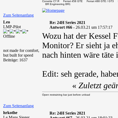
Corvette C7.R Ferrari 458 GTE Ferrari 488 GTE / 
BR Engineering BR1
Zum Seitenanfang
Leo
Re: 24H Series 2021
LMP-Pilot
Antwort #66 -
26.03.21 um 17:57:17
Wozu hat der Kessel F
Offline
Monitor? Er sieht ja 
not made for comfort,
nach hinten wäre täte 
but built for speed
Beiträge: 1637
Edit: seh gerade, hab
«
Zuletzt geä
Open restraining bar just before unload
Zum Seitenanfang
hrkothe
Re: 24H Series 2021
Le Mans Sieger
Antwort #67 -
26.03.21 um 18:01:23