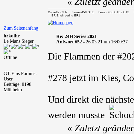
«
Zuletzt geände
Corvette C7.R Ferrari 458 GTE Ferrari 488 GTE / 
BR Engineering BR1
Zum Seitenanfang
hrkothe
Re: 24H Series 2021
Le Mans Sieger
Antwort #52 -
26.03.21 um 16:00:37
Die Flammen der #20
Offline
GT-Eins Forums-
#278 jetzt im Kies, C
User
Beiträge: 8198
Müllheim
Und direkt die nächst
werden musste
«
Zuletzt geände