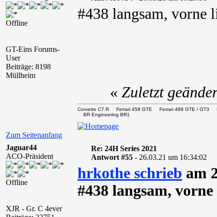
#438 langsam, vorne l
Offline
GT-Eins Forums-
User
Beiträge: 8198
Müllheim
«
Zuletzt geände
Corvette C7.R Ferrari 458 GTE Ferrari 488 GTE / 
BR Engineering BR1
Zum Seitenanfang
Jaguar44
Re: 24H Series 2021
ACO-Präsident
Antwort #55 -
26.03.21 um 16:34:02
hrkothe schrieb
am 2
Offline
#438 langsam, vorne 
XJR - Gr. C 4ever