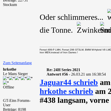
Beiträge: 22751
Stockum
Oder schlimmeres...
die Tonne.
Ferrari 499-P LMH, Ferrari 296 GT3LM, BMW M-Hybrid V8 LM
Iron MEN.instead of Iron Dames !
Zum Seitenanfang
hrkothe
Re: 24H Series 2021
Le Mans Sieger
Antwort #56 -
26.03.21 um 16:38:54
Jaguar44 schrieb
am 
Offline
hrkothe schrieb
am 2
#438 langsam, vorne 
GT-Eins Forums-
User
Beiträge: 8198