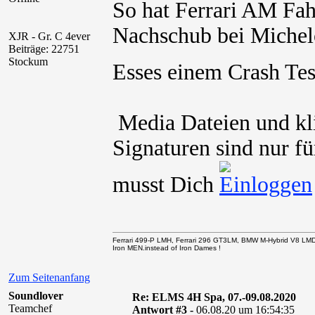
So hat Ferrari AM Fah
Nachschub bei Michelo
XJR - Gr. C 4ever
Beiträge: 22751
Stockum
Esses einem Crash Tes
Media Dateien und kli
Signaturen sind nur fü
musst Dich
Ferrari 499-P LMH, Ferrari 296 GT3LM, BMW M-Hybrid V8 LM
Iron MEN.instead of Iron Dames !
Zum Seitenanfang
Soundlover
Re: ELMS 4H Spa, 07.-09.08.2020
Teamchef
Antwort #3 -
06.08.20 um 16:54:35