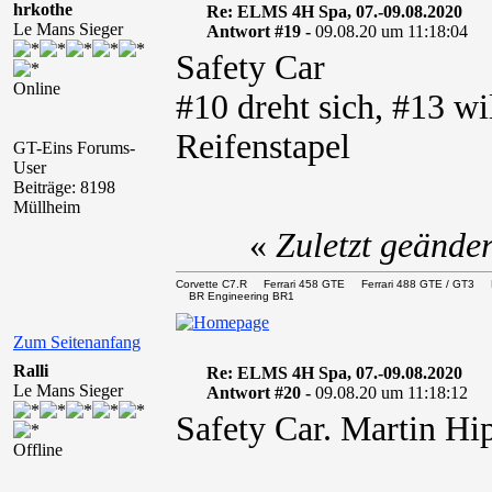
hrkothe
Re: ELMS 4H Spa, 07.-09.08.2020
Le Mans Sieger
Antwort #19 -
09.08.20 um 11:18:04
Safety Car
Online
#10 dreht sich, #13 w
Reifenstapel
GT-Eins Forums-
User
Beiträge: 8198
Müllheim
«
Zuletzt geände
Corvette C7.R Ferrari 458 GTE Ferrari 488 GTE / 
BR Engineering BR1
Zum Seitenanfang
Ralli
Re: ELMS 4H Spa, 07.-09.08.2020
Le Mans Sieger
Antwort #20 -
09.08.20 um 11:18:12
Safety Car. Martin Hip
Offline