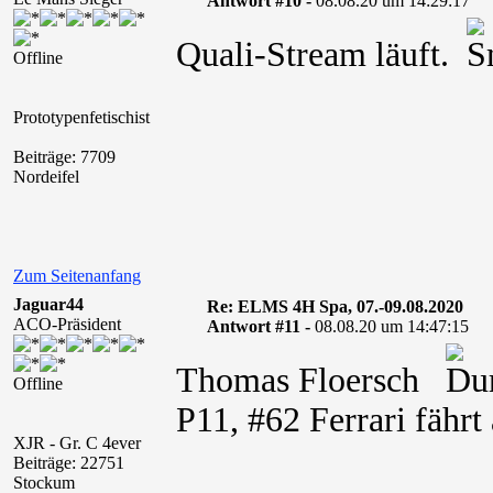
Antwort #10 -
08.08.20 um 14:29:17
Quali-Stream läuft.
Offline
Prototypenfetischist
Beiträge: 7709
Nordeifel
Zum Seitenanfang
Jaguar44
Re: ELMS 4H Spa, 07.-09.08.2020
ACO-Präsident
Antwort #11 -
08.08.20 um 14:47:15
Thomas Floersch
Offline
P11, #62 Ferrari fähr
XJR - Gr. C 4ever
Beiträge: 22751
Stockum