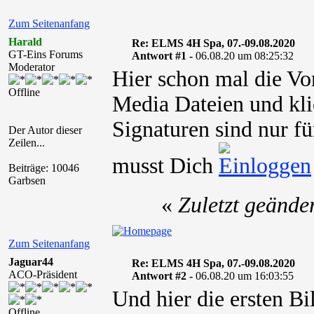
Zum Seitenanfang
Harald
Re: ELMS 4H Spa, 07.-09.08.2020
GT-Eins Forums
Antwort #1 -
06.08.20 um 08:25:32
Moderator
Hier schon mal die Vo
Offline
Media Dateien und kli
Signaturen sind nur fü
Der Autor dieser
Zeilen...
musst Dich
Beiträge: 10046
Garbsen
«
Zuletzt geände
Zum Seitenanfang
Jaguar44
Re: ELMS 4H Spa, 07.-09.08.2020
ACO-Präsident
Antwort #2 -
06.08.20 um 16:03:55
Und hier die ersten B
Offline