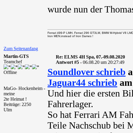
wurde nun der Thom
Ferrari 499-P LMH, Ferrari 296 GT3LM, BMW M-Hybrid V8 LM
Iron MEN.instead of Iron Dames !
Zum Seitenanfang
Martin-GTS
Re: ELMS 4H Spa, 07.-09.08.2020
Teamchef
Antwort #5 -
06.08.20 um 20:27:49
Soundlover schrieb
a
Offline
Jaguar44 schrieb
am 
MaGo- Hockenheim -
Und hier die ersten B
meine
2te Heimat !
Fahrerlager.
Beiträge: 2250
Ulm
So hat Ferrari AM Fah
Teile Nachschub bei M