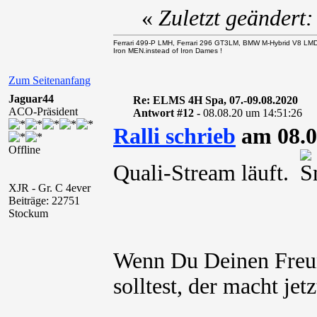
«
Zuletzt geändert
Ferrari 499-P LMH, Ferrari 296 GT3LM, BMW M-Hybrid V8 LM
Iron MEN.instead of Iron Dames !
Zum Seitenanfang
Jaguar44
Re: ELMS 4H Spa, 07.-09.08.2020
ACO-Präsident
Antwort #12 -
08.08.20 um 14:51:26
Ralli schrieb
am 08.0
Offline
Quali-Stream läuft.
XJR - Gr. C 4ever
Beiträge: 22751
Stockum
Wenn Du Deinen Freu
solltest, der macht jet