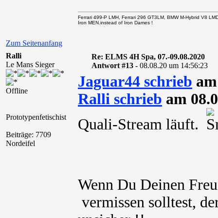
Ferrari 499-P LMH, Ferrari 296 GT3LM, BMW M-Hybrid V8 LM
Iron MEN.instead of Iron Dames !
Zum Seitenanfang
Ralli
Re: ELMS 4H Spa, 07.-09.08.2020
Le Mans Sieger
Antwort #13 -
08.08.20 um 14:56:23
Jaguar44 schrieb
am 
Offline
Ralli schrieb
am 08.0
Prototypenfetischist
Quali-Stream läuft.
Beiträge: 7709
Nordeifel
Wenn Du Deinen Freu
vermissen solltest, de