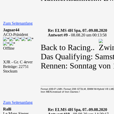
Zum Seitenanfang
Jaguar44
Re: ELMS 4H Spa, 07.-09.08.2020
ACO-Präsident
Antwort #9 -
08.08.20 um 00:13:58
Back to Racing..
Offline
Das Qualifying: Samst
XJR - Gr. C 4ever
Rennen: Sonntag von 
Beiträge: 22751
Stockum
Ferrari 499-P LMH, Ferrari 296 GT3LM, BMW M-Hybrid V8 LM
Iron MEN.instead of Iron Dames !
Zum Seitenanfang
Ralli
Re: ELMS 4H Spa, 07.-09.08.2020
Le Mans Sieger