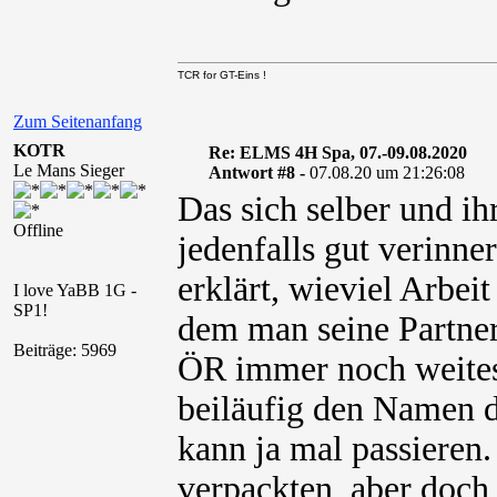
TCR for GT-Eins !
Zum Seitenanfang
KOTR
Re: ELMS 4H Spa, 07.-09.08.2020
Le Mans Sieger
Antwort #8 -
07.08.20 um 21:26:08
Das sich selber und ih
Offline
jedenfalls gut verinner
erklärt, wieviel Arbei
I love YaBB 1G -
SP1!
dem man seine Partner
Beiträge: 5969
ÖR immer noch weites
beiläufig den Namen de
kann ja mal passieren
verpackten, aber doch