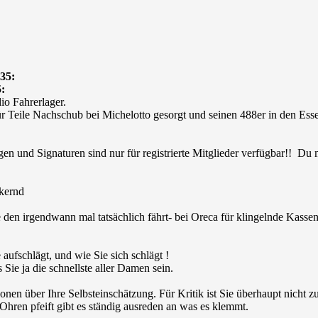
35:
:
io Fahrerlager.
r Teile Nachschub bei Michelotto gesorgt und seinen 488er in den Esse
en und Signaturen sind nur für registrierte Mitglieder verfügbar!! Du
e den irgendwann mal tatsächlich fährt- bei Oreca für klingelnde Kassen 
aufschlägt, und wie Sie sich schlägt !
Sie ja die schnellste aller Damen sein.
ionen über Ihre Selbsteinschätzung. Für Kritik ist Sie überhaupt nicht z
hren pfeift gibt es ständig ausreden an was es klemmt.