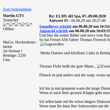
Zum Seitenanfang
Martin-GTS
Re: ELMS 4H Spa, 07.-09.08.2020
Teamchef
Antwort #5 -
06.08.20 um 20:27:49
Soundlover schrieb
am 06.08.20 um 16:54:
Offline
Jaguar44 schrieb
am 06.08.20 um 16:03:55
Und hier die ersten Bilder und news vom Rad
So hat Ferrari AM Fahrer Thomas Floersch fü
MaGo- Hockenheim -
meine
2te Heimat !
Media Dateien und klickbare Links in Beiträg
Beiträge: 2250
Ulm
Thomas Flohr heißt der gute Mann...
Flörsch ist jmd anders und die sorgt -wenn si
Ich bin ja mal gespannt wann die junge Dame 
Wenn es nach Ihrer grossen Klappe geht muss 
Ich selbst hatte mit Ihr schon längere Diskuss
Wenn man Ihr dann Ihre Sektorzeiten um die O