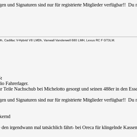
en und Signaturen sind nur für registrierte Mitglieder verfügbar!! Du
Dh, Cadillac V-Hybrid V8 LMDh, Vanwall Vanderwell 680 LMH, Lexus RC F GT3LM.
:
io Fahrerlager.
r Teile Nachschub bei Michelotto gesorgt und seinen 488er in den Ess
en und Signaturen sind nur für registrierte Mitglieder verfügbar!! Du
e den irgendwann mal tatsächlich fährt- bei Oreca für klingelnde Kassen 