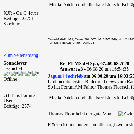
Media Dateien und klickbare Links in Beiträg
XJR - Gr. C 4ever
Beiträge: 22751
Stockum
Ferrari 499-P LMH, Ferrari 296 GT3LM, BMW M-Hybrid V8 LM
Iron MEN.instead of Iron Dames !
Zum Seitenanfang
Soundlover
Re: ELMS 4H Spa, 07.-09.08.2020
Teamchef
Antwort #3 -
06.08.20 um 16:54:35
Jaguar44 schrieb
am 06.08.20 um 16:03:55
Offline
Und hier die ersten Bilder und news vom Rad
So hat Ferrari AM Fahrer Thomas Floersch fü
GT-Eins Forums-
Media Dateien und klickbare Links in Beiträg
User
Beiträge: 2574
Thomas Flohr heißt der gute Mann...
Flörsch ist jmd anders und die sorgt -wenn si