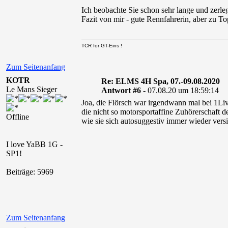
Ich beobachte Sie schon sehr lange und zerle
Fazit von mir - gute Rennfahrerin, aber zu To
TCR for GT-Eins !
Zum Seitenanfang
KOTR
Re: ELMS 4H Spa, 07.-09.08.2020
Le Mans Sieger
Antwort #6 -
07.08.20 um 18:59:14
Joa, die Flörsch war irgendwann mal bei 1Live
die nicht so motorsportaffine Zuhörerschaft 
Offline
wie sie sich autosuggestiv immer wieder versi
I love YaBB 1G -
SP1!
Beiträge: 5969
Zum Seitenanfang