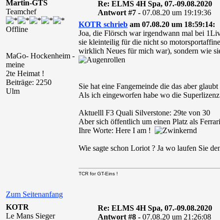
Martin-GTS
Re: ELMS 4H Spa, 07.-09.08.2020
Teamchef
Antwort #7 -
07.08.20 um 19:19:36
KOTR schrieb
am 07.08.20 um 18:59:14:
Offline
Joa, die Flörsch war irgendwann mal bei 1Live
sie kleinteilig für die nicht so motorsportaf
wirklich Neues für mich war), sondern wie sie
MaGo- Hockenheim -
meine
2te Heimat !
Beiträge: 2250
Sie hat eine Fangemeinde die das aber glaubt 
Ulm
Als ich eingeworfen habe wo die Superlizenz 
Aktuelll F3 Quali Silverstone: 29te von 30
Aber sich öffentlich um einen Platz als Ferra
Ihre Worte: Here I am !
Wie sagte schon Loriot ? Ja wo laufen Sie denn
TCR for GT-Eins !
Zum Seitenanfang
KOTR
Re: ELMS 4H Spa, 07.-09.08.2020
Le Mans Sieger
Antwort #8 -
07.08.20 um 21:26:08