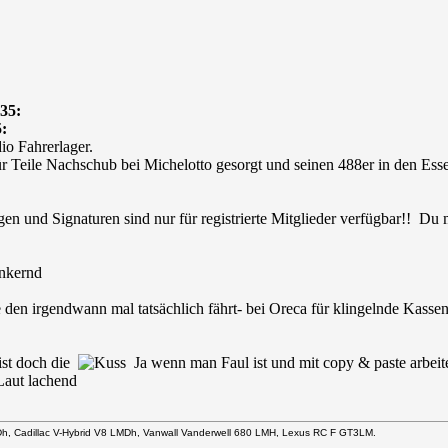
35:
:
io Fahrerlager.
r Teile Nachschub bei Michelotto gesorgt und seinen 488er in den Esse
en und Signaturen sind nur für registrierte Mitglieder verfügbar!! Du
e den irgendwann mal tatsächlich fährt- bei Oreca für klingelnde Kassen 
ist doch die
Ja wenn man Faul ist und mit copy & paste arbei
Dh, Cadillac V-Hybrid V8 LMDh, Vanwall Vanderwell 680 LMH, Lexus RC F GT3LM.