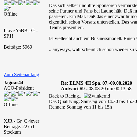
Das sich selber und ihre Sponsoren vermarkten 
seine Partner und Fans bei Laune hält. Daß m
Offline
passieren. Ein Mal. Daß das einer zwar humor
eigentlich schon Vorsatz unterstellen. Das war
Teams präsentiert.
I love YaBB 1G -
SP1!
Ist vielleicht auch ein Businessmodell. Einen 
Beiträge: 5969
...anyways, wahrscheinlich schon wieder zu 
Zum Seitenanfang
Jaguar44
Re: ELMS 4H Spa, 07.-09.08.2020
ACO-Präsident
Antwort #9 -
08.08.20 um 00:13:58
Back to Racing..
Das Qualifying: Samstag von 14.30 bis 15.3
Offline
Rennen: Sonntag von 11 bis 15h
XJR - Gr. C 4ever
Beiträge: 22751
Stockum