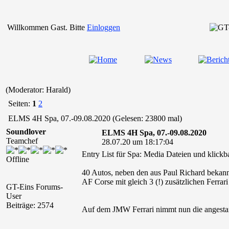
Willkommen Gast. Bitte
Einloggen
(Moderator: Harald)
Seiten:
1
2
ELMS 4H Spa, 07.-09.08.2020 (Gelesen: 23800 mal)
Soundlover
ELMS 4H Spa, 07.-09.08.2020
Teamchef
28.07.20 um 18:17:04
Entry List für Spa: Media Dateien und klickb
Offline
40 Autos, neben den aus Paul Richard bekan
AF Corse mit gleich 3 (!) zusätzlichen Ferra
GT-Eins Forums-
User
Beiträge: 2574
Auf dem JMW Ferrari nimmt nun die angesta