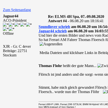
Zum Seitenanfang
Jaguar44
Re: ELMS 4H Spa, 07.-09.08.2020
ACO-Präsident
Antwort #4 -
06.08.20 um 18:16:41
Soundlover schrieb
am 06.08.20 um 16:54:
Jaguar44 schrieb
am 06.08.20 um 16:03:55
Offline
Und hier die ersten Bilder und news vom Rad
So hat Ferrari AM Fahrer Thomas Floersch fü
XJR - Gr. C 4ever
Beiträge: 22751
Media Dateien und klickbare Links in Beiträg
Stockum
Thomas Flohr
heißt der gute Mann...
Flörsch ist jmd anders und die sorgt -wenn si
Stimmt, habe mich gleich gewundert Flörsch 
Floersch.. wurde nun der Thomas Flöhr
Ferrari 499-P LMH, Ferrari 296 GT3LM, BMW M-Hybrid V8 LM
Iron MEN.instead of Iron Dames !