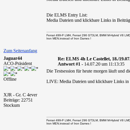
Die ELMS Entry List:
Media Dateien und klickbare Links in Beiträg
Ferrari 499-P LMH, Ferrari 296 GT3LM, BMW M-Hybrid V8 LM
Iron MEN.instead of Iron Dames !
Zum Seitenanfang
Jaguar44
Re: ELMS 4h Le Castellet, 18./19.07
ACO-Präsident
Antwort #1 -
14.07.20 um 11:13:35
Die Testsession für heute morgen läuft und
Offline
LIVE: Media Dateien und klickbare Links in B
XJR - Gr. C 4ever
Beiträge: 22751
Stockum
Ferrari 499-P LMH, Ferrari 296 GT3LM, BMW M-Hybrid V8 LM
Iron MEN.instead of Iron Dames !