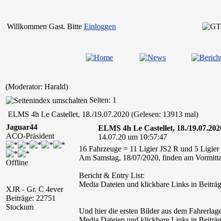
Willkommen Gast. Bitte
Einloggen
(Moderator: Harald)
Seiten: 1
ELMS 4h Le Castellet, 18./19.07.2020 (Gelesen: 13913 mal)
Jaguar44
ELMS 4h Le Castellet, 18./19.07.202
ACO-Präsident
14.07.20 um 10:57:47
16 Fahrzeuge = 11 Ligier JS2 R und 5 Ligi
Am Samstag, 18/07/2020, finden am Vormittag
Offline
Bericht & Entry List:
Media Dateien und klickbare Links in Beiträg
XJR - Gr. C 4ever
Beiträge: 22751
Stockum
Und hier die ersten Bilder aus dem Fahrerlage
Media Dateien und klickbare Links in Beiträg