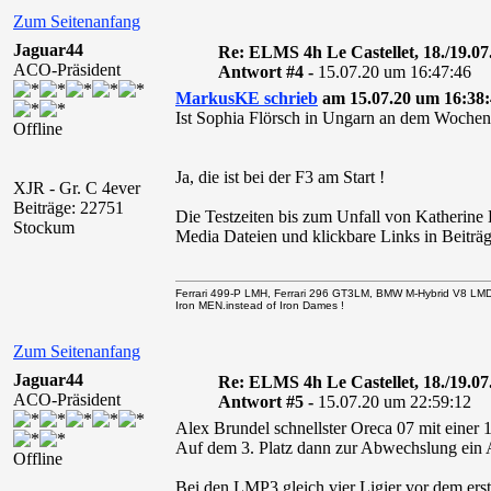
Zum Seitenanfang
Jaguar44
Re: ELMS 4h Le Castellet, 18./19.07
ACO-Präsident
Antwort #4 -
15.07.20 um 16:47:46
MarkusKE schrieb
am 15.07.20 um 16:38:
Ist Sophia Flörsch in Ungarn an dem Woche
Offline
Ja, die ist bei der F3 am Start !
XJR - Gr. C 4ever
Beiträge: 22751
Die Testzeiten bis zum Unfall von Katherine
Stockum
Media Dateien und klickbare Links in Beiträg
Ferrari 499-P LMH, Ferrari 296 GT3LM, BMW M-Hybrid V8 LM
Iron MEN.instead of Iron Dames !
Zum Seitenanfang
Jaguar44
Re: ELMS 4h Le Castellet, 18./19.07
ACO-Präsident
Antwort #5 -
15.07.20 um 22:59:12
Alex Brundel schnellster Oreca 07 mit einer 1
Auf dem 3. Platz dann zur Abwechslung ein
Offline
Bei den LMP3 gleich vier Ligier vor dem e