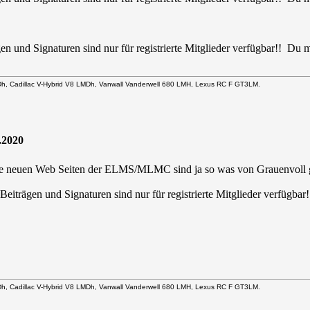
en und Signaturen sind nur für registrierte Mitglieder verfügbar!! Du
Dh, Cadillac V-Hybrid V8 LMDh, Vanwall Vanderwell 680 LMH, Lexus RC F GT3LM.
.2020
 die neuen Web Seiten der ELMS/MLMC sind ja so was von Grauenvoll g
eiträgen und Signaturen sind nur für registrierte Mitglieder verfügb
Dh, Cadillac V-Hybrid V8 LMDh, Vanwall Vanderwell 680 LMH, Lexus RC F GT3LM.