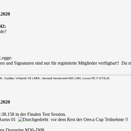
.2020
42:
nde?
 Legge:
en und Signaturen sind nur für registrierte Mitglieder verfügbar!! Du
Dh, Cadillac V-Hybrid V8 LMDh, Vanwall Vanderwell 680 LMH, Lexus RC F GT3LM.
.2020
:38.158 in der Finalen Test Session.
 Aurus 01
vor dem Rest der Oreca Cup Teilnehme !!
rsten Duqueine M30–D08