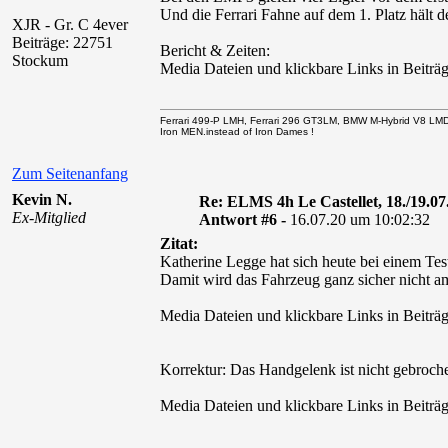
Und die Ferrari Fahne auf dem 1. Platz hält 
XJR - Gr. C 4ever
Beiträge: 22751
Bericht & Zeiten:
Stockum
Media Dateien und klickbare Links in Beiträg
Ferrari 499-P LMH, Ferrari 296 GT3LM, BMW M-Hybrid V8 LM
Iron MEN.instead of Iron Dames !
Zum Seitenanfang
Kevin N.
Re: ELMS 4h Le Castellet, 18./19.07
Ex-Mitglied
Antwort #6 -
16.07.20 um 10:02:32
Zitat:
Katherine Legge hat sich heute bei einem Te
Damit wird das Fahrzeug ganz sicher nicht a
Media Dateien und klickbare Links in Beiträg
Korrektur: Das Handgelenk ist nicht gebroche
Media Dateien und klickbare Links in Beiträg