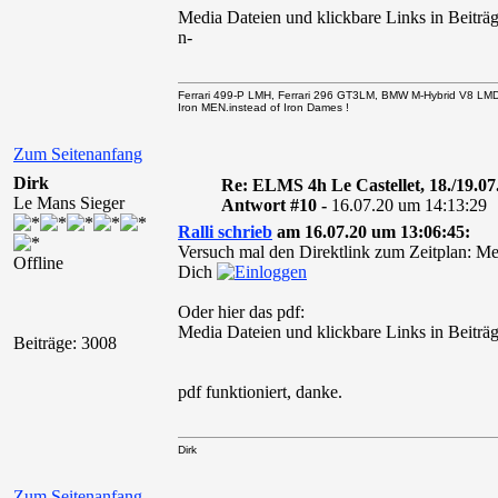
Media Dateien und klickbare Links in Beiträg
n-
Ferrari 499-P LMH, Ferrari 296 GT3LM, BMW M-Hybrid V8 LM
Iron MEN.instead of Iron Dames !
Zum Seitenanfang
Dirk
Re: ELMS 4h Le Castellet, 18./19.07
Le Mans Sieger
Antwort #10 -
16.07.20 um 14:13:29
Ralli schrieb
am 16.07.20 um 13:06:45:
Versuch mal den Direktlink zum Zeitplan: Med
Offline
Dich
Oder hier das pdf:
Media Dateien und klickbare Links in Beiträg
Beiträge: 3008
pdf funktioniert, danke.
Dirk
Zum Seitenanfang