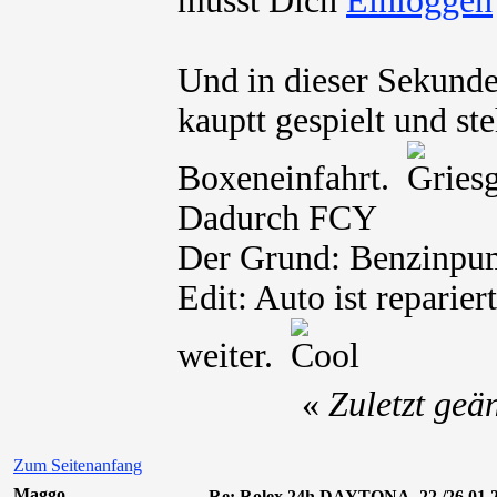
musst Dich
Und in dieser Sekunde
kauptt gespielt und st
Boxeneinfahrt.
Dadurch FCY
Der Grund: Benzinpum
Edit: Auto ist reparier
weiter.
«
Zuletzt geä
Zum Seitenanfang
Maggo
Re: Rolex 24h DAYTONA, 22./26.01.