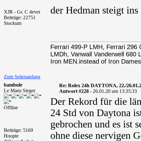
der Hedman steigt ins
XJR - Gr. C 4ever
Beiträge: 22751
Stockum
Ferrari 499-P LMH, Ferrari 29
LMDh, Vanwall Vanderwell 68
Iron MEN.instead of Iron Dames
Zum Seitenanfang
bambule
Re: Rolex 24h DAYTONA, 22./26.01.
Le Mans Sieger
Antwort #228 -
26.01.20 um 13:35:33
Der Rekord für die lä
Offline
24 Std von Daytona ist
gebrochen und es ist 
Beiträge: 5169
ohne diese nervigen G
Hoopte