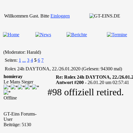
Willkommen Gast. Bitte
Einloggen
(Moderator: Harald)
Seiten:
1
...
3
4
5
6
7
Rolex 24h DAYTONA, 22./26.01.2020 (Gelesen: 94300 mal)
homieray
Re: Rolex 24h DAYTONA, 22./26.01.
Le Mans Sieger
Antwort #200 -
26.01.20 um 02:57:41
#98 offiziell retired.
Offline
GT-Eins Forums-
User
Beiträge: 5130