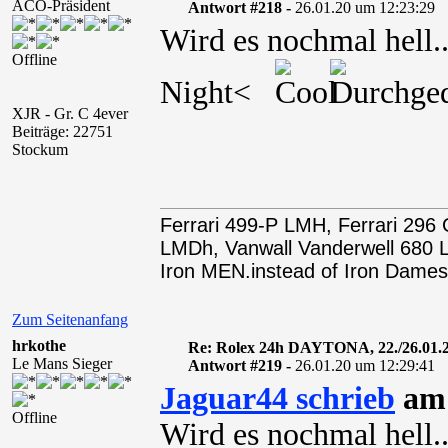
ACO-Präsident
Antwort #218 -
26.01.20 um 12:23:29
Wird es nochmal hell..
Offline
Night<
XJR - Gr. C 4ever
Beiträge: 22751
Stockum
Ferrari 499-P LMH, Ferrari 29
LMDh, Vanwall Vanderwell 68
Iron MEN.instead of Iron Dames
Zum Seitenanfang
hrkothe
Re: Rolex 24h DAYTONA, 22./26.01.
Le Mans Sieger
Antwort #219 -
26.01.20 um 12:29:41
Jaguar44 schrieb
am 
Offline
Wird es nochmal hell..