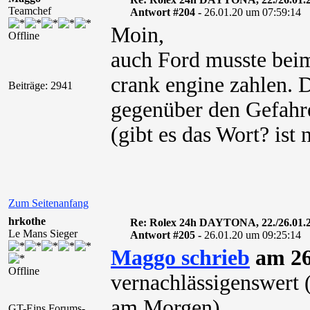
Teamchef
Antwort #204 -
26.01.20 um 07:59:14
Moin,
Offline
auch Ford musste bei
crank engine zahlen. D
Beiträge: 2941
gegenüber den Gefahre
(gibt es das Wort? is
Zum Seitenanfang
hrkothe
Re: Rolex 24h DAYTONA, 22./26.01.
Le Mans Sieger
Antwort #205 -
26.01.20 um 09:25:14
Maggo schrieb
am 26
Offline
vernachlässigenswert (
am Morgen)
GT-Eins Forums-