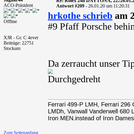
Re: Rolex 24h DAYTONA, 22./26.01.
ACO-Präsident
Antwort #209 -
26.01.20 um 11:20:31
hrkothe schrieb
am 2
Offline
#9 Pfaff Porsche behin
XJR - Gr. C 4ever
Beiträge: 22751
Stockum
Da zerraucht unser Tip
Ferrari 499-P LMH, Ferrari 29
LMDh, Vanwall Vanderwell 68
Iron MEN.instead of Iron Dames
Zum Seitenanfang