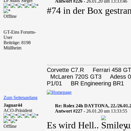
Le Mans Sieger
Antwort #226 -
26.01.20 um 13:33:46
#74 in der Box gestra
Offline
GT-Eins Forums-
User
Beiträge: 8198
Müllheim
Corvette C7.R Ferrari 458
McLaren 720S GT3 Adess 0
P1/01 BR Engineering BR1
Zum Seitenanfang
Jaguar44
Re: Rolex 24h DAYTONA, 22./26.01.
ACO-Präsident
Antwort #227 -
26.01.20 um 13:33:55
Es wird Hell..
und
Offline