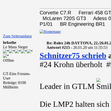
Corvette C7.R Ferrari 458
McLaren 720S GT3 Adess 0
P1/01 BR Engineering BR1
Zum Seitenanfang
hrkothe
Re: Rolex 24h DAYTONA, 22./26.01.
Le Mans Sieger
Antwort #215 -
26.01.20 um 11:35:53
Schnitzer75 schrieb
a
Offline
#24 Krohn überholt #
GT-Eins Forums-
User
Beiträge: 8198
Leader in GTLM
Müllheim
Die LMP2 halten sich 