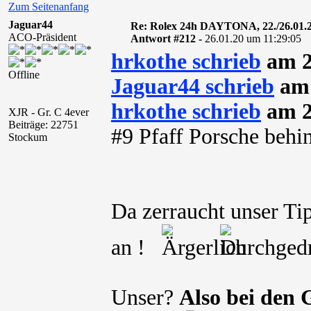
Zum Seitenanfang
Jaguar44
Re: Rolex 24h DAYTONA, 22./26.01.
ACO-Präsident
Antwort #212 -
26.01.20 um 11:29:05
hrkothe schrieb
am 2
Offline
Jaguar44 schrieb
am 
hrkothe schrieb
am 2
XJR - Gr. C 4ever
Beiträge: 22751
#9 Pfaff Porsche behin
Stockum
Da zerraucht unser Tipp
an !
Unser?
Also bei den 