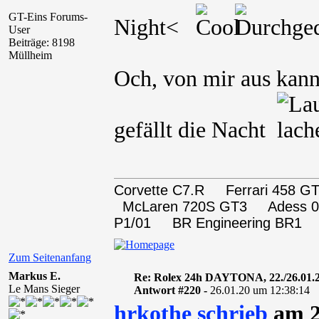
GT-Eins Forums-
Night<
User
Beiträge: 8198
Müllheim
Och, von mir aus kann
gefällt die Nacht
Corvette C7.R Ferrari 458
McLaren 720S GT3 Adess 0
P1/01 BR Engineering BR1
Zum Seitenanfang
Markus E.
Re: Rolex 24h DAYTONA, 22./26.01.
Le Mans Sieger
Antwort #220 -
26.01.20 um 12:38:14
hrkothe schrieb
am 2