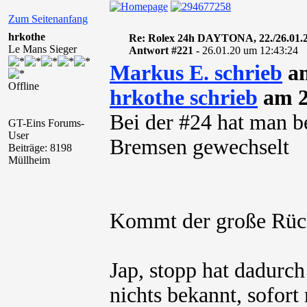
Zum Seitenanfang
hrkothe
Re: Rolex 24h DAYTONA, 22./26.01.
Le Mans Sieger
Antwort #221 -
26.01.20 um 12:43:24
Markus E. schrieb
am
Offline
hrkothe schrieb
am 2
Bei der #24 hat man b
GT-Eins Forums-
User
Bremsen gewechselt
Beiträge: 8198
Müllheim
Kommt der große Rüc
Jap, stopp hat dadurch
nichts bekannt, sofort