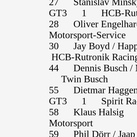
27 Stanislav Minsk
GT3 1 HCB-Rutro
28 Oliver Engel
Motorsport-Service
30 Jay Boyd / Ha
HCB-Rutronik Racin
44 Dennis Busch 
Twin Busch
55 Dietmar Haggen
GT3 1 Spirit Ra
58 Klaus Halsig
Motorsport
59 Phil Dörr / J