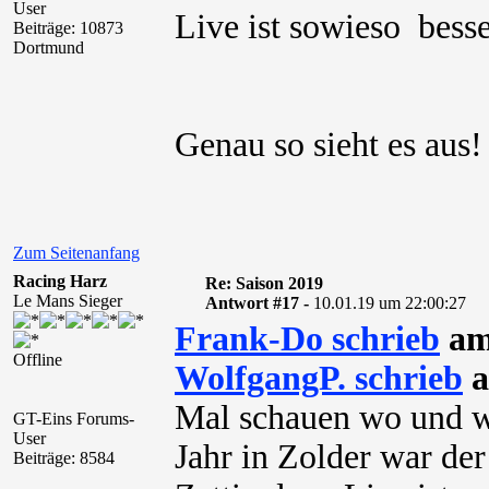
User
Live ist sowieso besser
Beiträge: 10873
Dortmund
Genau so sieht es aus!
Zum Seitenanfang
Racing Harz
Re: Saison 2019
Le Mans Sieger
Antwort #17 -
10.01.19 um 22:00:27
Frank-Do schrieb
am
Offline
WolfgangP. schrieb
a
Mal schauen wo und wi
GT-Eins Forums-
User
Jahr in Zolder war de
Beiträge: 8584