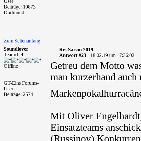
User
Beiträge: 10873
Dortmund
Zum Seitenanfang
Soundlover
Re: Saison 2019
Teamchef
Antwort #23 -
18.02.19 um 17:36:02
Getreu dem Motto was 
Offline
man kurzerhand auch n
GT-Eins Forums-
User
Markenpokalhurracäne
Beiträge: 2574
Mit Oliver Engelhardt
Einsatzteams anschick
(Russinov) Konkurrenz