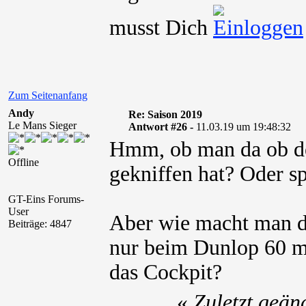
musst Dich
Zum Seitenanfang
Andy
Re: Saison 2019
Le Mans Sieger
Antwort #26 -
11.03.19 um 19:48:32
Hmm, ob man da ob de
Offline
gekniffen hat? Oder s
GT-Eins Forums-
User
Aber wie macht man da
Beiträge: 4847
nur beim Dunlop 60 mi
das Cockpit?
«
Zuletzt geän