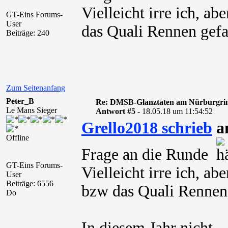
Vielleicht irre ich, 
GT-Eins Forums-
User
das Quali Rennen gefa
Beiträge: 240
Zum Seitenanfang
Peter_B
Re: DMSB-Glanztaten am Nürburgri
Le Mans Sieger
Antwort #5 -
18.05.18 um 11:54:52
Grello2018 schrieb
am
Offline
Frage an die Runde
GT-Eins Forums-
Vielleicht irre ich, a
User
Beiträge: 6556
bzw das Quali Rennen
Do
In diesem Jahr nicht.