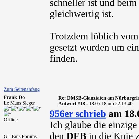
schneller ist und bei
gleichwertig ist.
Trotzdem löblich vom
gesetzt wurden um ein
finden.
Zum Seitenanfang
Frank-Do
Re: DMSB-Glanztaten am Nürburgri
Le Mans Sieger
Antwort #18 -
18.05.18 um 22:13:40
956er schrieb
am 18.0
Offline
Ich glaube die einzige
den
DFB
in die Knie 
GT-Eins Forums-