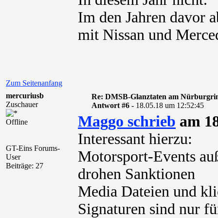
Im den Jahren davor a
mit Nissan und Merce
Zum Seitenanfang
mercuriusb
Re: DMSB-Glanztaten am Nürburgri
Zuschauer
Antwort #6 -
18.05.18 um 12:52:45
Maggo schrieb
am 18
Offline
Interessant hierzu:
GT-Eins Forums-
Motorsport-Events au
User
Beiträge: 27
drohen Sanktionen
Media Dateien und kli
Signaturen sind nur für