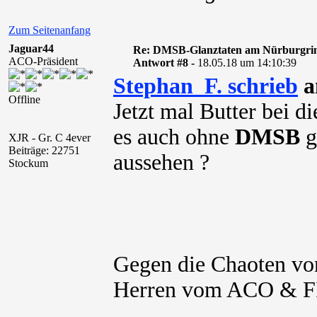
Zum Seitenanfang
Jaguar44
Re: DMSB-Glanztaten am Nürburgri
ACO-Präsident
Antwort #8 -
18.05.18 um 14:10:39
Stephan_F. schrieb
a
Offline
Jetzt mal Butter bei d
es auch ohne
DMSB
g
XJR - Gr. C 4ever
Beiträge: 22751
aussehen ?
Stockum
Gegen die Chaoten v
Herren vom ACO & FIA