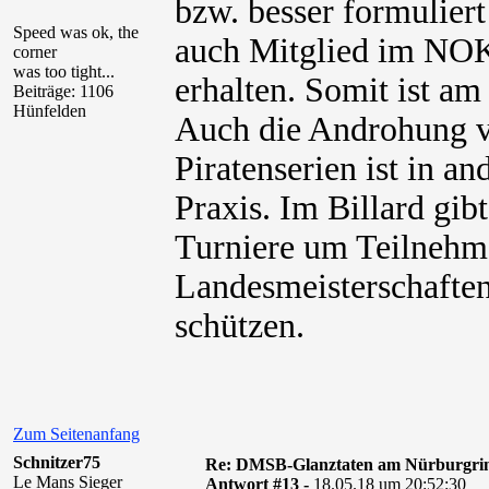
bzw. besser formulier
Speed was ok, the
auch Mitglied im NOK
corner
was too tight...
erhalten. Somit ist a
Beiträge: 1106
Hünfelden
Auch die Androhung v
Piratenserien ist in a
Praxis. Im Billard gib
Turniere um Teilnehm
Landesmeisterschaften 
schützen.
Zum Seitenanfang
Schnitzer75
Re: DMSB-Glanztaten am Nürburgri
Le Mans Sieger
Antwort #13 -
18.05.18 um 20:52:30