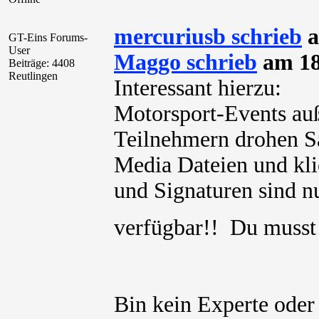
mercuriusb schrieb
a
GT-Eins Forums-
User
Maggo schrieb
am 18
Beiträge: 4408
Reutlingen
Interessant hierzu:
Motorsport-Events a
Teilnehmern drohen S
Media Dateien und kli
und Signaturen sind nu
verfügbar!! Du muss
Bin kein Experte oder 