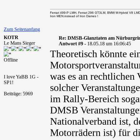
Ferrari 499-P LMH, Ferrari 296 GT3LM, BMW M-Hybrid V8 LM
Iron MEN.instead of Iron Dames !
Zum Seitenanfang
KOTR
Re: DMSB-Glanztaten am Nürburgri
Le Mans Sieger
Antwort #9 -
18.05.18 um 16:06:45
Theoretisch könnte ein
Offline
Motorsportveranstaltun
was es an rechtlichen
I love YaBB 1G -
SP1!
solcher Veranstaltunge
Beiträge: 5969
im Rally-Bereich sogar
DMSB Veranstaltungen
Nationalverband ist, 
Motorrädern ist) für d