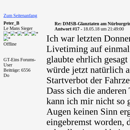
Zum Seitenanfang
Peter_B
Re: DMSB-Glanztaten am Nürburgri
Le Mans Sieger
Antwort #17 -
18.05.18 um 21:49:00
Ich war letzten Donner
Offline
Livetiming auf einmal
glaubte ehrlich gesagt
GT-Eins Forums-
User
würde jetzt natürlich 
Beiträge: 6556
Do
Startverbot der Fahrze
Dass sich die anderen
kann ich mir nicht so
Augen keinen Sinn erg
eingebremst worden, d