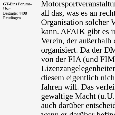
Motorsportveranstaltu
GT-Eins Forums-
User
all das, was es an rec
Beiträge: 4408
Reutlingen
Organisation solcher V
kann. AFAIK gibt es i
Verein, der außerhal
organisiert. Da der D
von der FIA (und FIM 
Lizenzangelegenheiten
diesem eigentlich nich
fahren will. Das verl
gewaltige Macht (u.U.
auch darüber entscheid
wenn er darüber befin